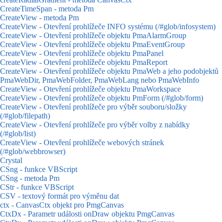
CreateTimeSpan - metoda Pm
CreateView - metoda Pm
CreateView - Otevření prohlížeče INFO systému (/#glob/infosystem)
CreateView - Otevření prohlížeče objektu PmaAlarmGroup
CreateView - Otevření prohlížeče objektu PmaEventGroup
CreateView - Otevření prohlížeče objektu PmaPanel
CreateView - Otevření prohlížeče objektu PmaReport
CreateView - Otevření prohlížeče objektu PmaWeb a jeho podobjektů
PmaWebDir, PmaWebFolder, PmaWebLang nebo PmaWebInfo
CreateView - Otevření prohlížeče objektu PmaWorkspace
CreateView - Otevření prohlížeče objektu PmForm (/#glob/form)
CreateView - Otevření prohlížeče pro výběr souboru/složky
(/#glob/filepath)
CreateView - Otevření prohlížeče pro výběr volby z nabídky
(/#glob/list)
CreateView - Otevření prohlížeče webových stránek
(/#glob/webbrowser)
Crystal
CSng - funkce VBScript
CSng - metoda Pm
CStr - funkce VBScript
CSV - textový formát pro výměnu dat
ctx - CanvasCtx objekt pro PmgCanvas
CtxDx - Parametr události onDraw objektu PmgCanvas