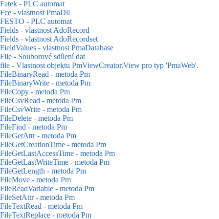
Fatek - PLC automat
Fce - vlastnost PmaDll
FESTO - PLC automat
Fields - vlastnost AdoRecord
Fields - vlastnost AdoRecordset
FieldValues - vlastnost PmaDatabase
File - Souborové sdílení dat
file - Vlastnost objektu PmViewCreator.View pro typ 'PmaWeb'.
FileBinaryRead - metoda Pm
FileBinaryWrite - metoda Pm
FileCopy - metoda Pm
FileCsvRead - metoda Pm
FileCsvWrite - metoda Pm
FileDelete - metoda Pm
FileFind - metoda Pm
FileGetAttr - metoda Pm
FileGetCreationTime - metoda Pm
FileGetLastAccessTime - metoda Pm
FileGetLastWriteTime - metoda Pm
FileGetLength - metoda Pm
FileMove - metoda Pm
FileReadVariable - metoda Pm
FileSetAttr - metoda Pm
FileTextRead - metoda Pm
FileTextReplace - metoda Pm