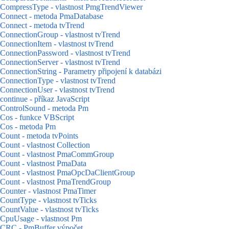
CompressType - vlastnost PmgTrendViewer
Connect - metoda PmaDatabase
Connect - metoda tvTrend
ConnectionGroup - vlastnost tvTrend
ConnectionItem - vlastnost tvTrend
ConnectionPassword - vlastnost tvTrend
ConnectionServer - vlastnost tvTrend
ConnectionString - Parametry připojení k databázi
ConnectionType - vlastnost tvTrend
ConnectionUser - vlastnost tvTrend
continue - příkaz JavaScript
ControlSound - metoda Pm
Cos - funkce VBScript
Cos - metoda Pm
Count - metoda tvPoints
Count - vlastnost Collection
Count - vlastnost PmaCommGroup
Count - vlastnost PmaData
Count - vlastnost PmaOpcDaClientGroup
Count - vlastnost PmaTrendGroup
Counter - vlastnost PmaTimer
CountType - vlastnost tvTicks
CountValue - vlastnost tvTicks
CpuUsage - vlastnost Pm
CRC - PmBuffer výpočet