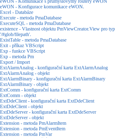
eWON - Komunikace s průmyslovýmy routery eWON
eWON - Konfigurace komunikace eWON.
Excel - Databáze
Execute - metoda PmaDatabase
ExecuteSQL - metoda PmaDatabase
existence - Vlastnost objektu PmViewCreator.View pro typ
'/#glob/filepath'.
ExistTable - metoda PmaDatabase
Exit - příkaz VBScript
Exp - funkce VBScript
Exp - metoda Pm
Export / Import
ExtAlarmAnalog - konfigurační karta ExtAlarmAnalog
ExtAlarmAnalog - objekt
ExtAlarmBinary - konfigurační karta ExtAlarmBinary
ExtAlarmBinary - objekt
ExtComm - konfigurační karta ExtComm
ExtComm - objekt
ExtDdeClient - konfigurační karta ExtDdeClient
ExtDdeClient - objekt
ExtDdeServer - konfigurační karta ExtDdeServer
ExtDdeServer - objekt
Extension - metoda PmAlarmItem
Extension - metoda PmEventItem
Extension - metoda PmVar