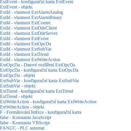
ExtEvent - konfigurační karta ExtEvent
ExtEvent - objekt
ExtId - vlastnost ExtAlarmAnalog
ExtId - vlastnost ExtAlarmBinary
ExtId - vlastnost ExtComm
ExtId - vlastnost ExtDdeClient
ExtId - vlastnost ExtDdeServer
ExtId - vlastnost ExtEvent
ExtId - vlastnost ExtOpcDa
ExtId - vlastnost ExtSubVar
ExtId - vlastnost ExtTrend
ExtId - vlastnost ExtWriteAction
ExtOpcDa - Datové rozšíření ExtOpcDa
ExtOpcDa - konfigurační karta ExtOpcDa
ExtOpcDa - objekt
ExtSubVar - konfigurační karta ExtSubVar
ExtSubVar - objekt
ExtTrend - konfigurační karta ExtTrend
ExtTrend - objekt
ExtWriteAction - konfigurační karta ExtWriteAction
ExtWriteAction - objekt
F - Formátování řetězce - konfigurační karta
false - Konstanta JavaScript
false - Konstanta VBScript
FANUC - PLC automat