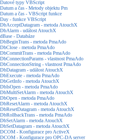
Datové typy VBScript
Datum a čas - Metody objektu Pm
Datum a čas - VBScript funkce
Day - funkce VBScript
DbAcceptDatagram - metoda AtouchX
DbAlarm - událost AtouchX
dBase - Databáze
DbBeginTrans - metoda PmaAdo
DbClose - metoda PmaAdo
DbCommitTrans - metoda PmaAdo
DbConnectionParams - vlastnost PmaAdo
DbConnectionString - vlastnost PmaAdo
DbDatagram - událost AtouchX
DbExecute - metoda PmaAdo
DbGetInfo - metoda AtouchX
DbIsOpen - metoda PmaAdo
DbMultiSetAlarm - metoda AtouchX
DbOpen - metoda PmaAdo
DbResetAlarm - metoda AtouchX
DbResetDatagram - metoda AtouchX
DbRollbackTrans - metoda PmaAdo
DbSetAlarm - metoda AtouchX
DbSetDatagram - metoda AtouchX
DCOM - Konfigurace pro ActiveX
DCOM - Konfigurace pro OPC-DA server