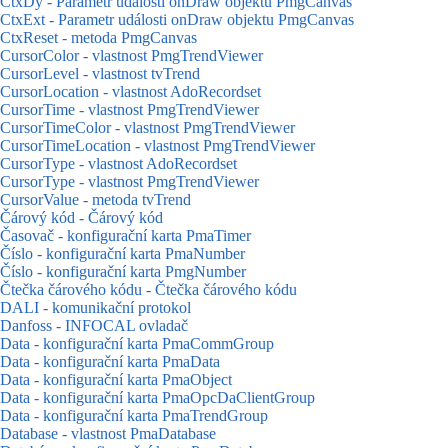
CtxDy - Parametr události onDraw objektu PmgCanvas
CtxExt - Parametr události onDraw objektu PmgCanvas
CtxReset - metoda PmgCanvas
CursorColor - vlastnost PmgTrendViewer
CursorLevel - vlastnost tvTrend
CursorLocation - vlastnost AdoRecordset
CursorTime - vlastnost PmgTrendViewer
CursorTimeColor - vlastnost PmgTrendViewer
CursorTimeLocation - vlastnost PmgTrendViewer
CursorType - vlastnost AdoRecordset
CursorType - vlastnost PmgTrendViewer
CursorValue - metoda tvTrend
Čárový kód - Čárový kód
Časovač - konfigurační karta PmaTimer
Číslo - konfigurační karta PmaNumber
Číslo - konfigurační karta PmgNumber
Čtečka čárového kódu - Čtečka čárového kódu
DALI - komunikační protokol
Danfoss - INFOCAL ovladač
Data - konfigurační karta PmaCommGroup
Data - konfigurační karta PmaData
Data - konfigurační karta PmaObject
Data - konfigurační karta PmaOpcDaClientGroup
Data - konfigurační karta PmaTrendGroup
Database - vlastnost PmaDatabase