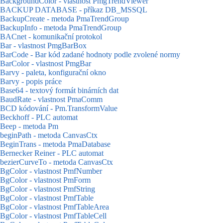
BackgroundColor - vlastnost PmgTrendViewer
BACKUP DATABASE - příkaz DB_MSSQL
BackupCreate - metoda PmaTrendGroup
BackupInfo - metoda PmaTrendGroup
BACnet - komunikační protokol
Bar - vlastnost PmgBarBox
BarCode - Bar kód zadané hodnoty podle zvolené normy
BarColor - vlastnost PmgBar
Barvy - paleta, konfigurační okno
Barvy - popis práce
Base64 - textový formát binárních dat
BaudRate - vlastnost PmaComm
BCD kódování - Pm.TransformValue
Beckhoff - PLC automat
Beep - metoda Pm
beginPath - metoda CanvasCtx
BeginTrans - metoda PmaDatabase
Bernecker Reiner - PLC automat
bezierCurveTo - metoda CanvasCtx
BgColor - vlastnost PmfNumber
BgColor - vlastnost PmForm
BgColor - vlastnost PmfString
BgColor - vlastnost PmfTable
BgColor - vlastnost PmfTableArea
BgColor - vlastnost PmfTableCell