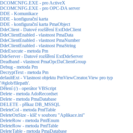
DCOMCNFG.EXE - pro ActiveX
DCOMCNFG.EXE - pro OPC-DA server
DDE - Komunikace
DDE - konfigurační karta
DDE - konfigurační karta PmaObject
DdeClient - Datové rozšíření ExtDdeClient
DdeClientEnabled - vlastnost PmaData
DdeClientEnabled - vlastnost PmaNumber
DdeClientEnabled - vlastnost PmaString
DdeExecute - metoda Pm
DdeServer - Datové rozšíření ExtDdeServer
Deadband - vlastnost PmaOpcDaClientGroup
Debug - metoda Pm
DecryptText - metoda Pm
defaultExt - Vlastnost objektu PmViewCreator.View pro typ
'/#glob/filepath'.
Dělení (/) - operátor VBScript
Delete - metoda AdoRecordset
Delete - metoda PmaDatabase
DELETE - příkaz DB_MSSQL
DeleteCol - metoda PmfTable
DeleteOnSize - klíč v souboru "Aplikace.ini"
DeleteRow - metoda PmfEnum
DeleteRow - metoda PmfTable
DeleteTable - metoda PmaDatabase