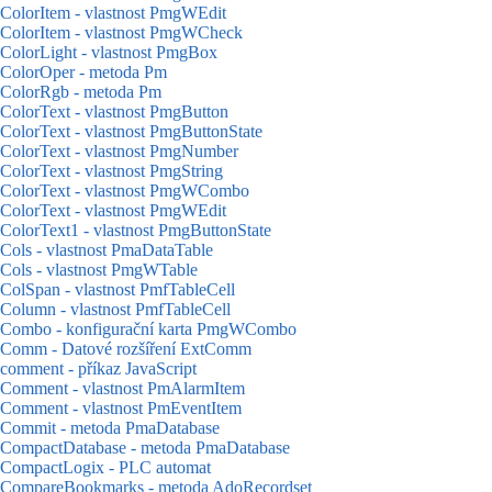
ColorItem - vlastnost PmgWEdit
ColorItem - vlastnost PmgWCheck
ColorLight - vlastnost PmgBox
ColorOper - metoda Pm
ColorRgb - metoda Pm
ColorText - vlastnost PmgButton
ColorText - vlastnost PmgButtonState
ColorText - vlastnost PmgNumber
ColorText - vlastnost PmgString
ColorText - vlastnost PmgWCombo
ColorText - vlastnost PmgWEdit
ColorText1 - vlastnost PmgButtonState
Cols - vlastnost PmaDataTable
Cols - vlastnost PmgWTable
ColSpan - vlastnost PmfTableCell
Column - vlastnost PmfTableCell
Combo - konfigurační karta PmgWCombo
Comm - Datové rozšíření ExtComm
comment - příkaz JavaScript
Comment - vlastnost PmAlarmItem
Comment - vlastnost PmEventItem
Commit - metoda PmaDatabase
CompactDatabase - metoda PmaDatabase
CompactLogix - PLC automat
CompareBookmarks - metoda AdoRecordset