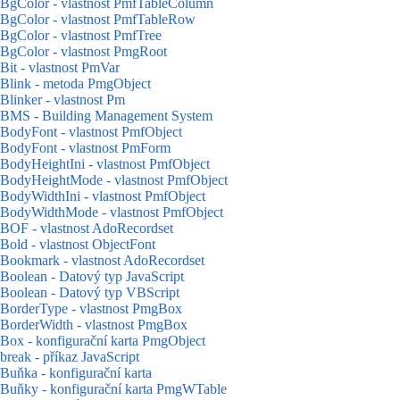
BgColor - vlastnost PmfTableColumn
BgColor - vlastnost PmfTableRow
BgColor - vlastnost PmfTree
BgColor - vlastnost PmgRoot
Bit - vlastnost PmVar
Blink - metoda PmgObject
Blinker - vlastnost Pm
BMS - Building Management System
BodyFont - vlastnost PmfObject
BodyFont - vlastnost PmForm
BodyHeightIni - vlastnost PmfObject
BodyHeightMode - vlastnost PmfObject
BodyWidthIni - vlastnost PmfObject
BodyWidthMode - vlastnost PmfObject
BOF - vlastnost AdoRecordset
Bold - vlastnost ObjectFont
Bookmark - vlastnost AdoRecordset
Boolean - Datový typ JavaScript
Boolean - Datový typ VBScript
BorderType - vlastnost PmgBox
BorderWidth - vlastnost PmgBox
Box - konfigurační karta PmgObject
break - příkaz JavaScript
Buňka - konfigurační karta
Buňky - konfigurační karta PmgWTable