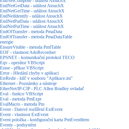
EndNetCompose - událost AtouchX
EndNetGetData - událost AtouchX
EndNetGetTime - událost AtouchX
EndNetIdentify - událost AtouchX
EndNetPutData - událost AtouchX
EndNetPutTime - událost AtouchX
EndOfTransfer - metoda PmaData
EndOfTransfer - metoda PmaDataTable
energie
EnsureVisible - metoda PmfTable
EOF - vlastnost AdoRecordset
EPSNET - komunikační protokol TECO
Eqv - operátor VBScript
Erase - příkaz VBScript
Error - Hledání chyby v aplikaci
ErrRedir - klíč v souboru "Aplikace.ini"
Ethernet - Poznámky a nástroje
EtherNet/IP-CIP - PLC Allen Bradley ovladač
Eval - funkce VBScript
Eval - metoda PmExpr
EvalMacro - metoda Pm
Event - Datové rozšíření ExtEvent
Event - vlastnost ExtEvent
Event položka - konfigurační karta PmEventItem
Eventy - podsystém