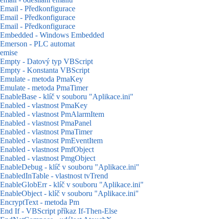
Email - Předkonfigurace
Email - Předkonfigurace
Email - Předkonfigurace
Embedded - Windows Embedded
Emerson - PLC automat
emise
Empty - Datový typ VBScript
Empty - Konstanta VBScript
Emulate - metoda PmaKey
Emulate - metoda PmaTimer
EnableBase - klíč v souboru "Aplikace.ini"
Enabled - vlastnost PmaKey
Enabled - vlastnost PmAlarmItem
Enabled - vlastnost PmaPanel
Enabled - vlastnost PmaTimer
Enabled - vlastnost PmEventItem
Enabled - vlastnost PmfObject
Enabled - vlastnost PmgObject
EnableDebug - klíč v souboru "Aplikace.ini"
EnabledInTable - vlastnost tvTrend
EnableGlobErr - klíč v souboru "Aplikace.ini"
EnableObject - klíč v souboru "Aplikace.ini"
EncryptText - metoda Pm
End If - VBScript příkaz If-Then-Else