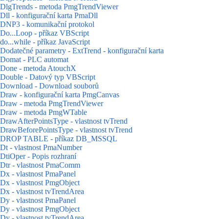
DlgTrends - metoda PmgTrendViewer
Dll - konfigurační karta PmaDll
DNP3 - komunikační protokol
Do...Loop - příkaz VBScript
do...while - příkaz JavaScript
Dodatečné parametry - ExtTrend - konfigurační karta
Domat - PLC automat
Done - metoda AtouchX
Double - Datový typ VBScript
Download - Download souborů
Draw - konfigurační karta PmgCanvas
Draw - metoda PmgTrendViewer
Draw - metoda PmgWTable
DrawAfterPointsType - vlastnost tvTrend
DrawBeforePointsType - vlastnost tvTrend
DROP TABLE - příkaz DB_MSSQL
Dt - vlastnost PmaNumber
DtiOper - Popis rozhraní
Dtr - vlastnost PmaComm
Dx - vlastnost PmaPanel
Dx - vlastnost PmgObject
Dx - vlastnost tvTrendArea
Dy - vlastnost PmaPanel
Dy - vlastnost PmgObject
Dy - vlastnost tvTrendArea