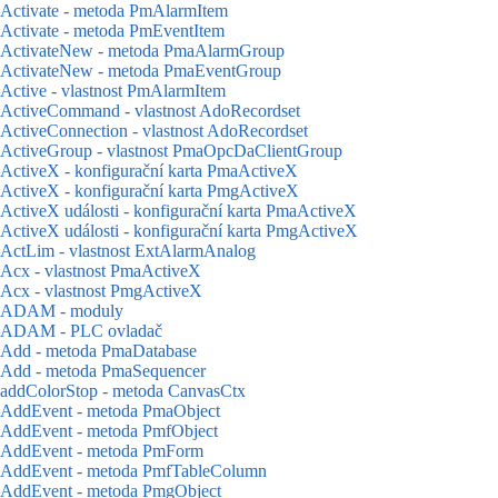
Activate - metoda PmAlarmItem
Activate - metoda PmEventItem
ActivateNew - metoda PmaAlarmGroup
ActivateNew - metoda PmaEventGroup
Active - vlastnost PmAlarmItem
ActiveCommand - vlastnost AdoRecordset
ActiveConnection - vlastnost AdoRecordset
ActiveGroup - vlastnost PmaOpcDaClientGroup
ActiveX - konfigurační karta PmaActiveX
ActiveX - konfigurační karta PmgActiveX
ActiveX události - konfigurační karta PmaActiveX
ActiveX události - konfigurační karta PmgActiveX
ActLim - vlastnost ExtAlarmAnalog
Acx - vlastnost PmaActiveX
Acx - vlastnost PmgActiveX
ADAM - moduly
ADAM - PLC ovladač
Add - metoda PmaDatabase
Add - metoda PmaSequencer
addColorStop - metoda CanvasCtx
AddEvent - metoda PmaObject
AddEvent - metoda PmfObject
AddEvent - metoda PmForm
AddEvent - metoda PmfTableColumn
AddEvent - metoda PmgObject