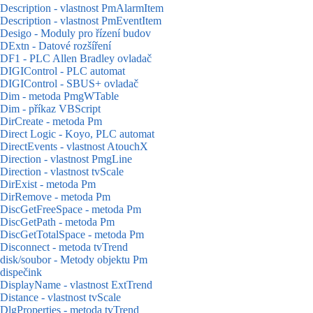
Description - vlastnost PmAlarmItem
Description - vlastnost PmEventItem
Desigo - Moduly pro řízení budov
DExtn - Datové rozšíření
DF1 - PLC Allen Bradley ovladač
DIGIControl - PLC automat
DIGIControl - SBUS+ ovladač
Dim - metoda PmgWTable
Dim - příkaz VBScript
DirCreate - metoda Pm
Direct Logic - Koyo, PLC automat
DirectEvents - vlastnost AtouchX
Direction - vlastnost PmgLine
Direction - vlastnost tvScale
DirExist - metoda Pm
DirRemove - metoda Pm
DiscGetFreeSpace - metoda Pm
DiscGetPath - metoda Pm
DiscGetTotalSpace - metoda Pm
Disconnect - metoda tvTrend
disk/soubor - Metody objektu Pm
dispečink
DisplayName - vlastnost ExtTrend
Distance - vlastnost tvScale
DlgProperties - metoda tvTrend