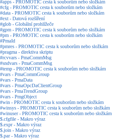
#apps - PROMOTIC cesta k souborům nebo složkám
#cfg - PROMOTIC cesta k souborům nebo složkám
#data - PROMOTIC cesta k souborům nebo složkám
#ext - Datová rozšíření
#glob - Globální prohlížeče
#gpm - PROMOTIC cesta k souborům nebo složkám
#pm - PROMOTIC cesta k souborům nebo složkám
#PmaId
#pmres - PROMOTIC cesta k souborům nebo složkám
#pragma - direktiva skriptu
#rcvvars - PmaCommMsg
#sndvars - PmaCommMsg
#temp - PROMOTIC cesta k souborům nebo složkám
#vars - PmaCommGroup
#vars - PmaData
#vars - PmaOpcDaClientGroup
#vars - PmaTrendGroup
#vars - PmgObject
#win - PROMOTIC cesta k souborům nebo složkám
#winsys - PROMOTIC cesta k souborům nebo složkám
#winuser - PROMOTIC cesta k souborům nebo složkám
$.cfgfile - Makro výraz
$.expr - Makro výraz
$.join - Makro výraz
$.par - Makro výraz