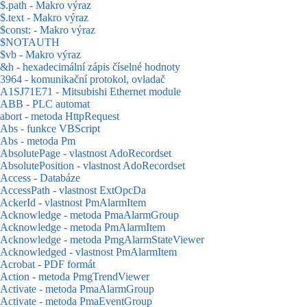
$.path - Makro výraz
$.text - Makro výraz
$const: - Makro výraz
$NOTAUTH
$vb - Makro výraz
&h - hexadecimální zápis číselné hodnoty
3964 - komunikační protokol, ovladač
A1SJ71E71 - Mitsubishi Ethernet module
ABB - PLC automat
abort - metoda HttpRequest
Abs - funkce VBScript
Abs - metoda Pm
AbsolutePage - vlastnost AdoRecordset
AbsolutePosition - vlastnost AdoRecordset
Access - Databáze
AccessPath - vlastnost ExtOpcDa
AckerId - vlastnost PmAlarmItem
Acknowledge - metoda PmaAlarmGroup
Acknowledge - metoda PmAlarmItem
Acknowledge - metoda PmgAlarmStateViewer
Acknowledged - vlastnost PmAlarmItem
Acrobat - PDF formát
Action - metoda PmgTrendViewer
Activate - metoda PmaAlarmGroup
Activate - metoda PmaEventGroup