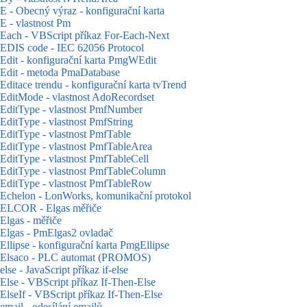
E - Obecný výraz - konfigurační karta
E - vlastnost Pm
Each - VBScript příkaz For-Each-Next
EDIS code - IEC 62056 Protocol
Edit - konfigurační karta PmgWEdit
Edit - metoda PmaDatabase
Editace trendu - konfigurační karta tvTrend
EditMode - vlastnost AdoRecordset
EditType - vlastnost PmfNumber
EditType - vlastnost PmfString
EditType - vlastnost PmfTable
EditType - vlastnost PmfTableArea
EditType - vlastnost PmfTableCell
EditType - vlastnost PmfTableColumn
EditType - vlastnost PmfTableRow
Echelon - LonWorks, komunikační protokol
ELCOR - Elgas měřiče
Elgas - měřiče
Elgas - PmElgas2 ovladač
Ellipse - konfigurační karta PmgEllipse
Elsaco - PLC automat (PROMOS)
else - JavaScript příkaz if-else
Else - VBScript příkaz If-Then-Else
ElseIf - VBScript příkaz If-Then-Else
email - odesílání emailů