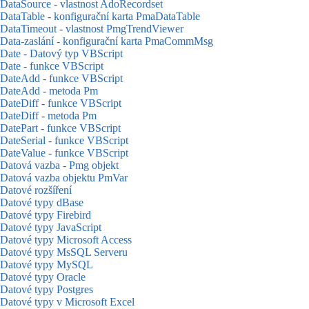
DataSource - vlastnost AdoRecordset
DataTable - konfigurační karta PmaDataTable
DataTimeout - vlastnost PmgTrendViewer
Data-zaslání - konfigurační karta PmaCommMsg
Date - Datový typ VBScript
Date - funkce VBScript
DateAdd - funkce VBScript
DateAdd - metoda Pm
DateDiff - funkce VBScript
DateDiff - metoda Pm
DatePart - funkce VBScript
DateSerial - funkce VBScript
DateValue - funkce VBScript
Datová vazba - Pmg objekt
Datová vazba objektu PmVar
Datové rozšíření
Datové typy dBase
Datové typy Firebird
Datové typy JavaScript
Datové typy Microsoft Access
Datové typy MsSQL Serveru
Datové typy MySQL
Datové typy Oracle
Datové typy Postgres
Datové typy v Microsoft Excel