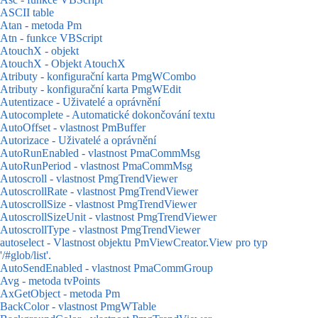
ASCII table
Atan - metoda Pm
Atn - funkce VBScript
AtouchX - objekt
AtouchX - Objekt AtouchX
Atributy - konfigurační karta PmgWCombo
Atributy - konfigurační karta PmgWEdit
Autentizace - Uživatelé a oprávnění
Autocomplete - Automatické dokončování textu
AutoOffset - vlastnost PmBuffer
Autorizace - Uživatelé a oprávnění
AutoRunEnabled - vlastnost PmaCommMsg
AutoRunPeriod - vlastnost PmaCommMsg
Autoscroll - vlastnost PmgTrendViewer
AutoscrollRate - vlastnost PmgTrendViewer
AutoscrollSize - vlastnost PmgTrendViewer
AutoscrollSizeUnit - vlastnost PmgTrendViewer
AutoscrollType - vlastnost PmgTrendViewer
autoselect - Vlastnost objektu PmViewCreator.View pro typ
'/#glob/list'.
AutoSendEnabled - vlastnost PmaCommGroup
Avg - metoda tvPoints
AxGetObject - metoda Pm
BackColor - vlastnost PmgWTable