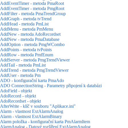
AddEventTimer - metoda PmaRoot
AddEventTimer - metoda PmgRoot
AddFilter - metoda PmaTrendGroup
AddGraph - metoda tvTrend
AddHead - metoda PmList
AddMenu - metoda PmMenu
AddNew - metoda AdoRecordset
AddNew - metoda PmaDatabase
AddOption - metoda PmgWCombo
AddPoints - metoda tvPoints
AddRow - metoda PmfEnum
AddServer - metoda PmgTrendViewer
AddTail - metoda PmList
AddTrend - metoda PmgTrendViewer
AddUser - metoda Pm
ADO - konfigurační karta PmaAdo
ADO ConnectionString - Parametry připojení k databázi
AdoField - objekt
AdoRecord - objekt
AdoRecordset - objekt
AfterWrite - klíč v souboru "Aplikace.ini"
Alarm - vlastnost ExtAlarmAnalog
Alarm - vlastnost ExtAlarmBinary
Alarm položka - konfigurační karta PmAlarmItem
AlarmAnalog - Datové rozšíření ExtAlarmAnalog