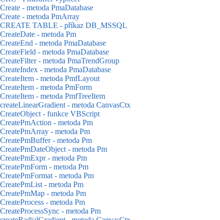
Create - metoda PmaDatabase
Create - metoda PmArray
CREATE TABLE - příkaz DB_MSSQL
CreateDate - metoda Pm
CreateEnd - metoda PmaDatabase
CreateField - metoda PmaDatabase
CreateFilter - metoda PmaTrendGroup
CreateIndex - metoda PmaDatabase
CreateItem - metoda PmfLayout
CreateItem - metoda PmForm
CreateItem - metoda PmfTreeItem
createLinearGradient - metoda CanvasCtx
CreateObject - funkce VBScript
CreatePmAction - metoda Pm
CreatePmArray - metoda Pm
CreatePmBuffer - metoda Pm
CreatePmDateObject - metoda Pm
CreatePmExpr - metoda Pm
CreatePmForm - metoda Pm
CreatePmFormat - metoda Pm
CreatePmList - metoda Pm
CreatePmMap - metoda Pm
CreateProcess - metoda Pm
CreateProcessSync - metoda Pm
createRadialGradient - metoda CanvasCtx