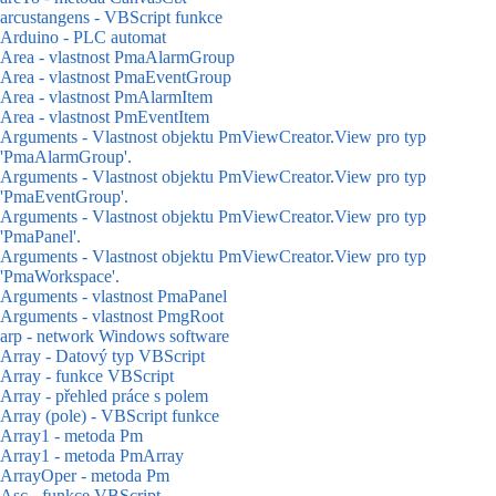
arcustangens - VBScript funkce
Arduino - PLC automat
Area - vlastnost PmaAlarmGroup
Area - vlastnost PmaEventGroup
Area - vlastnost PmAlarmItem
Area - vlastnost PmEventItem
Arguments - Vlastnost objektu PmViewCreator.View pro typ
'PmaAlarmGroup'.
Arguments - Vlastnost objektu PmViewCreator.View pro typ
'PmaEventGroup'.
Arguments - Vlastnost objektu PmViewCreator.View pro typ
'PmaPanel'.
Arguments - Vlastnost objektu PmViewCreator.View pro typ
'PmaWorkspace'.
Arguments - vlastnost PmaPanel
Arguments - vlastnost PmgRoot
arp - network Windows software
Array - Datový typ VBScript
Array - funkce VBScript
Array - přehled práce s polem
Array (pole) - VBScript funkce
Array1 - metoda Pm
Array1 - metoda PmArray
ArrayOper - metoda Pm
Asc - funkce VBScript