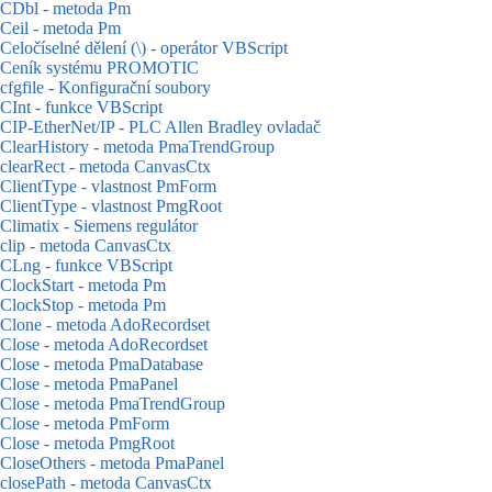
CDbl - metoda Pm
Ceil - metoda Pm
Celočíselné dělení (\) - operátor VBScript
Ceník systému PROMOTIC
cfgfile - Konfigurační soubory
CInt - funkce VBScript
CIP-EtherNet/IP - PLC Allen Bradley ovladač
ClearHistory - metoda PmaTrendGroup
clearRect - metoda CanvasCtx
ClientType - vlastnost PmForm
ClientType - vlastnost PmgRoot
Climatix - Siemens regulátor
clip - metoda CanvasCtx
CLng - funkce VBScript
ClockStart - metoda Pm
ClockStop - metoda Pm
Clone - metoda AdoRecordset
Close - metoda AdoRecordset
Close - metoda PmaDatabase
Close - metoda PmaPanel
Close - metoda PmaTrendGroup
Close - metoda PmForm
Close - metoda PmgRoot
CloseOthers - metoda PmaPanel
closePath - metoda CanvasCtx