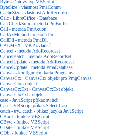
Byte - Datový typ VBScript
ByteSize - vlastnost PmaComm
CacheSize - vlastnost AdoRecordset
Calc - LibreOffice - Databáze
CalcCheckSum - metoda PmBuffer
Call - metoda PmAction
CallAxMethod - metoda Pm
CallDll - metoda PmaDll
CALMEX - VKP ovladač
Cancel - metoda AdoRecordset
CancelBatch - metoda AdoRecordset
CancelUpdate - metoda AdoRecordset
CancelUpdate - metoda PmaDatabase
Canvas - konfigurační karta PmgCanvas
CanvasCtx - CanvasCtx objekt pro PmgCanvas
CanvasCtx - objekt
CanvasCtxExt - CanvasCtxExt objekt
CanvasCtxExt - objekt
case - JavaScript příkaz switch
Case - VBScript příkaz Select-Case
catch - try...catch - příkaz jazyka JavaScript
CBool - funkce VBScript
CByte - funkce VBScript
CDate - funkce VBScript
CDbl - funkce VBScript