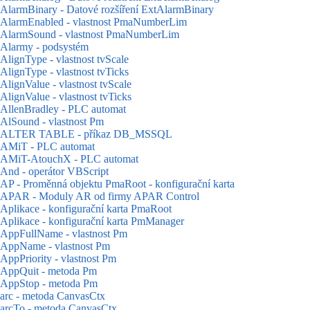
AlarmBinary - Datové rozšíření ExtAlarmBinary
AlarmEnabled - vlastnost PmaNumberLim
AlarmSound - vlastnost PmaNumberLim
Alarmy - podsystém
AlignType - vlastnost tvScale
AlignType - vlastnost tvTicks
AlignValue - vlastnost tvScale
AlignValue - vlastnost tvTicks
AllenBradley - PLC automat
AlSound - vlastnost Pm
ALTER TABLE - příkaz DB_MSSQL
AMiT - PLC automat
AMiT-AtouchX - PLC automat
And - operátor VBScript
AP - Proměnná objektu PmaRoot - konfigurační karta
APAR - Moduly AR od firmy APAR Control
Aplikace - konfigurační karta PmaRoot
Aplikace - konfigurační karta PmManager
AppFullName - vlastnost Pm
AppName - vlastnost Pm
AppPriority - vlastnost Pm
AppQuit - metoda Pm
AppStop - metoda Pm
arc - metoda CanvasCtx
arcTo - metoda CanvasCtx