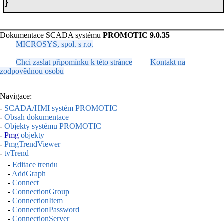
}
Dokumentace SCADA systému
PROMOTIC 9.0.35
MICROSYS, spol. s r.o.
Chci zaslat připomínku k této stránce
Kontakt na
zodpovědnou osobu
Navigace:
-
SCADA/HMI systém PROMOTIC
-
Obsah dokumentace
-
Objekty systému PROMOTIC
-
Pmg
objekty
-
PmgTrendViewer
-
tvTrend
-
Editace trendu
-
AddGraph
-
Connect
-
ConnectionGroup
-
ConnectionItem
-
ConnectionPassword
-
ConnectionServer