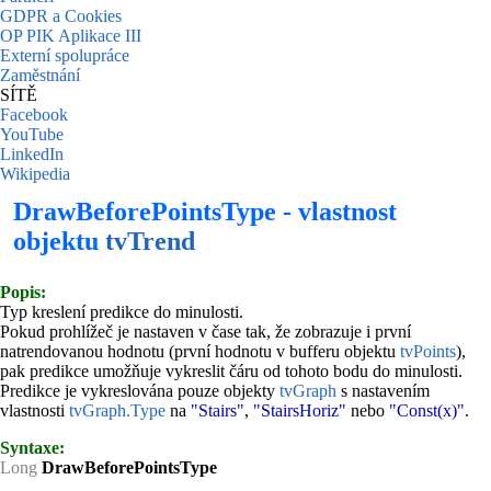
GDPR a Cookies
OP PIK Aplikace III
Externí spolupráce
Zaměstnání
SÍTĚ
Facebook
YouTube
LinkedIn
Wikipedia
DrawBeforePointsType - vlastnost
objektu
tvTrend
Popis:
Typ kreslení predikce do minulosti.
Pokud prohlížeč je nastaven v čase tak, že zobrazuje i první
natrendovanou hodnotu (první hodnotu v bufferu objektu
tvPoints
),
pak predikce umožňuje vykreslit čáru od tohoto bodu do minulosti.
Predikce je vykreslována pouze objekty
tvGraph
s nastavením
vlastnosti
tvGraph.Type
na
"Stairs"
,
"StairsHoriz"
nebo
"Const(x)"
.
Syntaxe:
Long
DrawBeforePointsType