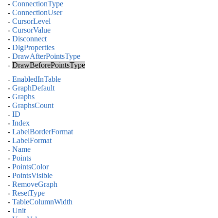
-
ConnectionType
-
ConnectionUser
-
CursorLevel
-
CursorValue
-
Disconnect
-
DlgProperties
-
DrawAfterPointsType
-
DrawBeforePointsType
-
EnabledInTable
-
GraphDefault
-
Graphs
-
GraphsCount
-
ID
-
Index
-
LabelBorderFormat
-
LabelFormat
-
Name
-
Points
-
PointsColor
-
PointsVisible
-
RemoveGraph
-
ResetType
-
TableColumnWidth
-
Unit