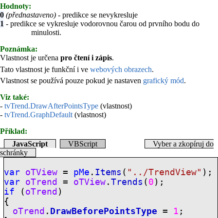
Hodnoty:
0
(přednastaveno)
- predikce se nevykresluje
1
- predikce se vykresluje vodorovnou čarou od prvního bodu do
minulosti.
Poznámka:
Vlastnost je určena
pro čtení i zápis
.
Tato vlastnost je funkční i ve
webových obrazech
.
Vlastnost se používá pouze pokud je nastaven
grafický mód
.
Viz také:
-
tvTrend.DrawAfterPointsType
(vlastnost)
-
tvTrend.GraphDefault
(vlastnost)
Příklad:
JavaScript
VBScript
Vyber a zkopíruj do
schránky
var
oTView
=
pMe
.
Items
(
"../TrendView"
);
var
oTrend
=
oTView
.
Trends
(
0
);
if
(
oTrend
)
{
oTrend
.
DrawBeforePointsType
=
1
;