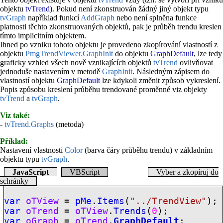
objektu
tvTrend
). Pokud není zkonstruován žádný jiný objekt typu
tvGraph
například funkcí
AddGraph
nebo není splněna funkce
platnosti těchto zkonstruovaných objektů, pak je průběh trendu kreslen
tímto implicitním objektem.
Ihned po vzniku tohoto objektu je provedeno zkopírování vlastností z
objektu
PmgTrendViewer.GraphInit
do objektu
GraphDefault
, lze tedy
graficky vzhled všech nově vznikajících objektů
tvTrend
ovlivňovat
jednoduše nastavením v metodě
GraphInit
. Následným zápisem do
vlastností objektu
GraphDefault
lze kdykoli změnit způsob vykreslení.
Popis způsobu kreslení průběhu trendované proměnné viz objekty
tvTrend
a
tvGraph
.
Viz také:
-
tvTrend.Graphs
(metoda)
Příklad:
Nastavení vlastnosti
Color
(barva čáry průběhu trendu) v základním
objektu typu
tvGraph
.
JavaScript
VBScript
Vyber a zkopíruj do
schránky
var
oTView
=
pMe
.
Items
(
"../TrendView"
);
var
oTrend
=
oTView
.
Trends
(
0
);
var
oGraph
=
oTrend
.
GraphDefault
;