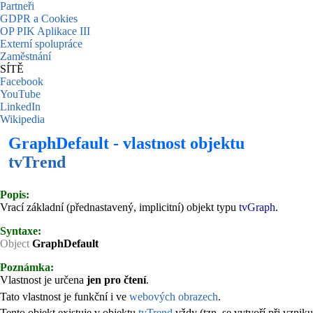
Partneři
GDPR a Cookies
OP PIK Aplikace III
Externí spolupráce
Zaměstnání
SÍTĚ
Facebook
YouTube
LinkedIn
Wikipedia
GraphDefault - vlastnost objektu
tvTrend
Popis:
Vrací základní (přednastavený, implicitní) objekt typu
tvGraph
.
Syntaxe:
Object
GraphDefault
Poznámka:
Vlastnost je určena
jen pro čtení
.
Tato vlastnost je funkční i ve
webových obrazech
.
Tento objekt existuje v objektu
tvTrend
vždy (tzn. se vytvoří při vzniku