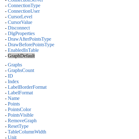
-
ConnectionType
-
ConnectionUser
-
CursorLevel
-
CursorValue
-
Disconnect
-
DlgProperties
-
DrawAfterPointsType
-
DrawBeforePointsType
-
EnabledInTable
-
GraphDefault
-
Graphs
-
GraphsCount
-
ID
-
Index
-
LabelBorderFormat
-
LabelFormat
-
Name
-
Points
-
PointsColor
-
PointsVisible
-
RemoveGraph
-
ResetType
-
TableColumnWidth
-
Unit