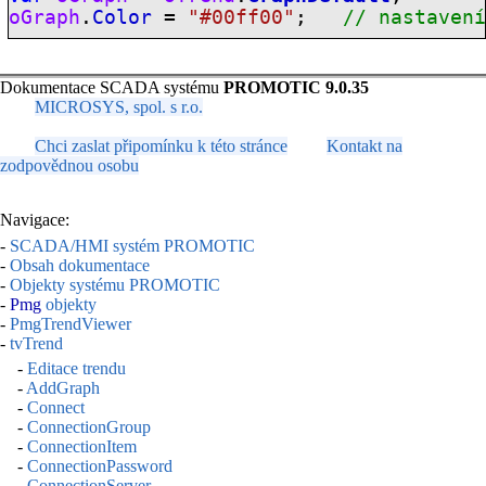
oGraph
.
Color
=
"#00ff00"
;
// nastaven
Dokumentace SCADA systému
PROMOTIC 9.0.35
MICROSYS, spol. s r.o.
Chci zaslat připomínku k této stránce
Kontakt na
zodpovědnou osobu
Navigace:
-
SCADA/HMI systém PROMOTIC
-
Obsah dokumentace
-
Objekty systému PROMOTIC
-
Pmg
objekty
-
PmgTrendViewer
-
tvTrend
-
Editace trendu
-
AddGraph
-
Connect
-
ConnectionGroup
-
ConnectionItem
-
ConnectionPassword
-
ConnectionServer