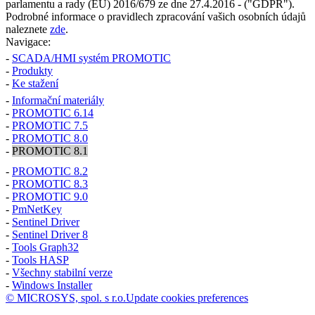
parlamentu a rady (EU) 2016/679 ze dne 27.4.2016 - ("GDPR").
Podrobné informace o pravidlech zpracování vašich osobních údajů
naleznete
zde
.
Navigace:
-
SCADA/HMI systém PROMOTIC
-
Produkty
-
Ke stažení
-
Informační materiály
-
PROMOTIC 6.14
-
PROMOTIC 7.5
-
PROMOTIC 8.0
-
PROMOTIC 8.1
-
PROMOTIC 8.2
-
PROMOTIC 8.3
-
PROMOTIC 9.0
-
PmNetKey
-
Sentinel Driver
-
Sentinel Driver 8
-
Tools Graph32
-
Tools HASP
-
Všechny stabilní verze
-
Windows Installer
© MICROSYS, spol. s r.o.
Update cookies preferences