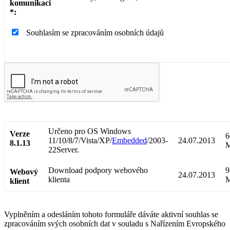
komunikaci
*:
Souhlasím se zpracováním osobních údajů
Určeno pro
OS
Windows
Verze
6
11/10/8/7/Vista/XP/
Embedded
/2003-
24.07.2013
8.1.13
22Server
.
Download podpory webového
9
Webový
24.07.2013
klienta
klient
Vyplněním a odesláním tohoto formuláře dáváte aktivní souhlas se
zpracováním svých osobních dat v souladu s Nařízením Evropského