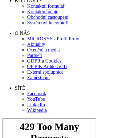
KONTAKTY
Kontaktní formulář
Kontaktní údaje
Obchodní zastoupení
Systémoví integrátoři
O NÁS
MICROSYS - Profil firmy
Aktuality
Ocenění a média
Partneři
GDPR a Cookies
OP PIK Aplikace III
Externí spolupráce
Zaměstnání
SÍTĚ
Facebook
YouTube
LinkedIn
Wikipedia