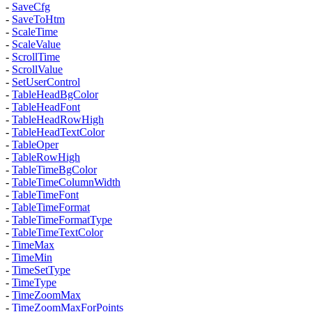
-
SaveCfg
-
SaveToHtm
-
ScaleTime
-
ScaleValue
-
ScrollTime
-
ScrollValue
-
SetUserControl
-
TableHeadBgColor
-
TableHeadFont
-
TableHeadRowHigh
-
TableHeadTextColor
-
TableOper
-
TableRowHigh
-
TableTimeBgColor
-
TableTimeColumnWidth
-
TableTimeFont
-
TableTimeFormat
-
TableTimeFormatType
-
TableTimeTextColor
-
TimeMax
-
TimeMin
-
TimeSetType
-
TimeType
-
TimeZoomMax
-
TimeZoomMaxForPoints