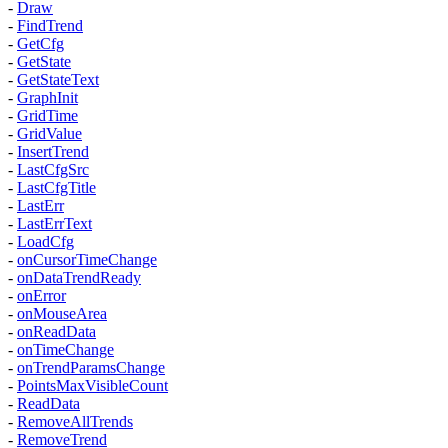
-
Draw
-
FindTrend
-
GetCfg
-
GetState
-
GetStateText
-
GraphInit
-
GridTime
-
GridValue
-
InsertTrend
-
LastCfgSrc
-
LastCfgTitle
-
LastErr
-
LastErrText
-
LoadCfg
-
onCursorTimeChange
-
onDataTrendReady
-
onError
-
onMouseArea
-
onReadData
-
onTimeChange
-
onTrendParamsChange
-
PointsMaxVisibleCount
-
ReadData
-
RemoveAllTrends
-
RemoveTrend