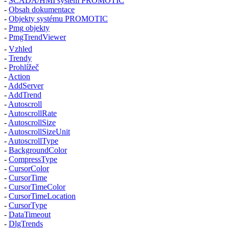
-
SCADA/HMI systém PROMOTIC
-
Obsah dokumentace
-
Objekty systému PROMOTIC
-
Pmg
objekty
-
PmgTrendViewer
-
Vzhled
-
Trendy
-
Prohlížeč
-
Action
-
AddServer
-
AddTrend
-
Autoscroll
-
AutoscrollRate
-
AutoscrollSize
-
AutoscrollSizeUnit
-
AutoscrollType
-
BackgroundColor
-
CompressType
-
CursorColor
-
CursorTime
-
CursorTimeColor
-
CursorTimeLocation
-
CursorType
-
DataTimeout
-
DlgTrends