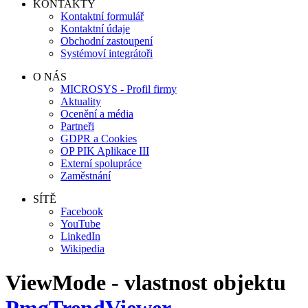
KONTAKTY
Kontaktní formulář
Kontaktní údaje
Obchodní zastoupení
Systémoví integrátoři
O NÁS
MICROSYS - Profil firmy
Aktuality
Ocenění a média
Partneři
GDPR a Cookies
OP PIK Aplikace III
Externí spolupráce
Zaměstnání
SÍTĚ
Facebook
YouTube
LinkedIn
Wikipedia
ViewMode - vlastnost objektu
PmgTrendViewer