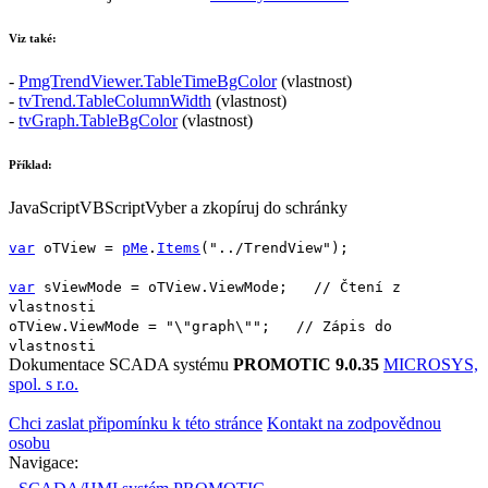
Viz také:
-
PmgTrendViewer.TableTimeBgColor
(vlastnost)
-
tvTrend.TableColumnWidth
(vlastnost)
-
tvGraph.TableBgColor
(vlastnost)
Příklad:
JavaScript
VBScript
Vyber a zkopíruj do schránky
var
oTView
=
pMe
.
Items
(
"../TrendView"
);
var
sViewMode
=
oTView
.
ViewMode
;
// Čtení z
vlastnosti
oTView
.
ViewMode
=
"\"graph\""
;
// Zápis do
vlastnosti
Dokumentace SCADA systému
PROMOTIC 9.0.35
MICROSYS,
spol. s r.o.
Chci zaslat připomínku k této stránce
Kontakt na zodpovědnou
osobu
Navigace: