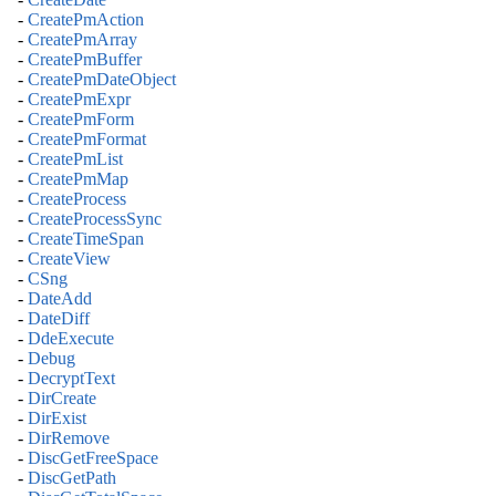
-
CreatePmAction
-
CreatePmArray
-
CreatePmBuffer
-
CreatePmDateObject
-
CreatePmExpr
-
CreatePmForm
-
CreatePmFormat
-
CreatePmList
-
CreatePmMap
-
CreateProcess
-
CreateProcessSync
-
CreateTimeSpan
-
CreateView
-
CSng
-
DateAdd
-
DateDiff
-
DdeExecute
-
Debug
-
DecryptText
-
DirCreate
-
DirExist
-
DirRemove
-
DiscGetFreeSpace
-
DiscGetPath