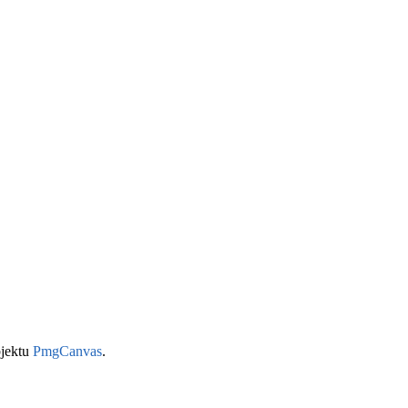
jektu
PmgCanvas
.