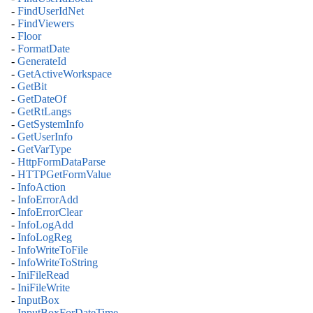
-
FindUserIdNet
-
FindViewers
-
Floor
-
FormatDate
-
GenerateId
-
GetActiveWorkspace
-
GetBit
-
GetDateOf
-
GetRtLangs
-
GetSystemInfo
-
GetUserInfo
-
GetVarType
-
HttpFormDataParse
-
HTTPGetFormValue
-
InfoAction
-
InfoErrorAdd
-
InfoErrorClear
-
InfoLogAdd
-
InfoLogReg
-
InfoWriteToFile
-
InfoWriteToString
-
IniFileRead
-
IniFileWrite
-
InputBox
-
InputBoxForDateTime