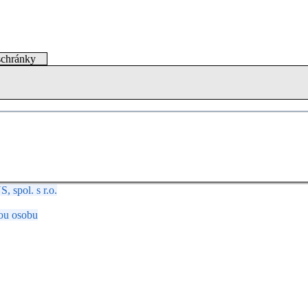
schránky
spol. s r.o.
ou osobu