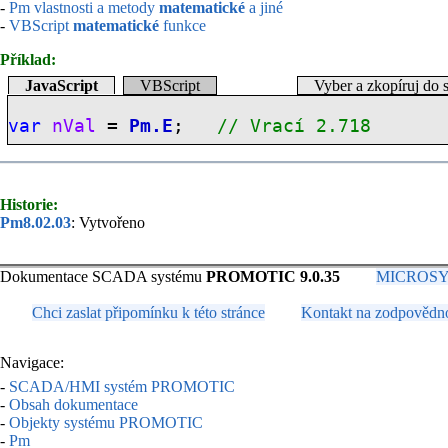
-
Pm vlastnosti a metody
matematické
a jiné
-
VBScript
matematické
funkce
Příklad:
JavaScript
VBScript
Vyber a zkopíruj do 
var
nVal
=
Pm.E
;
// Vrací 2.718
Historie:
Pm8.02.03
: Vytvořeno
Dokumentace SCADA systému
PROMOTIC 9.0.35
MICROSYS, 
Chci zaslat připomínku k této stránce
Kontakt na zodpovědn
Navigace:
-
SCADA/HMI systém PROMOTIC
-
Obsah dokumentace
-
Objekty systému PROMOTIC
-
Pm