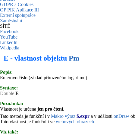
GDPR a Cookies
OP PIK Aplikace III
Externí spolupráce
Zaměstnání
SÍTĚ
Facebook
YouTube
LinkedIn
Wikipedia
E - vlastnost objektu
Pm
Popis:
Eulerovo číslo (základ přirozeného logaritmu).
Syntaxe:
Double
E
Poznámka:
Vlastnost je určena
jen pro čtení
.
Tato metoda je funkční i v
Makro výraz
$.expr
a v události
onDraw
ob
Tato vlastnost je funkční i ve
webových obrazech
.
Viz také: