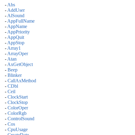
-
Abs
-
AddUser
-
AlSound
-
AppFullName
-
AppName
-
AppPriority
-
AppQuit
-
AppStop
-
Array1
-
ArrayOper
-
Atan
-
AxGetObject
-
Beep
-
Blinker
-
CallAxMethod
-
CDbl
-
Ceil
-
ClockStart
-
ClockStop
-
ColorOper
-
ColorRgb
-
ControlSound
-
Cos
-
CpuUsage
-
CreateDate