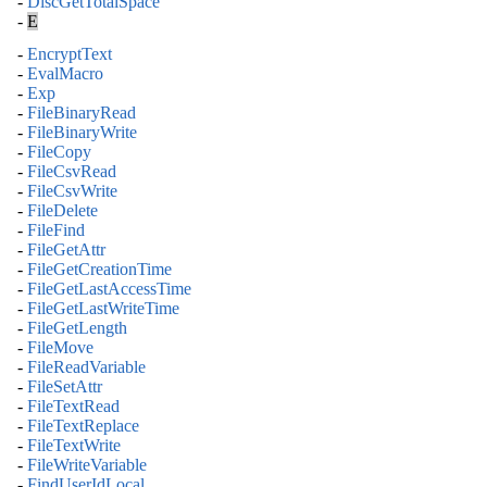
-
DiscGetTotalSpace
-
E
-
EncryptText
-
EvalMacro
-
Exp
-
FileBinaryRead
-
FileBinaryWrite
-
FileCopy
-
FileCsvRead
-
FileCsvWrite
-
FileDelete
-
FileFind
-
FileGetAttr
-
FileGetCreationTime
-
FileGetLastAccessTime
-
FileGetLastWriteTime
-
FileGetLength
-
FileMove
-
FileReadVariable
-
FileSetAttr
-
FileTextRead
-
FileTextReplace
-
FileTextWrite
-
FileWriteVariable
-
FindUserIdLocal