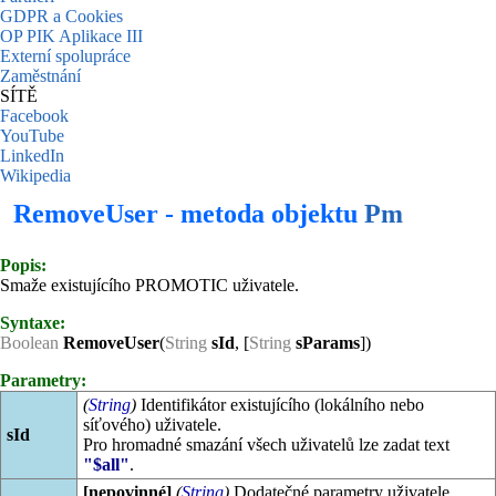
GDPR a Cookies
OP PIK Aplikace III
Externí spolupráce
Zaměstnání
SÍTĚ
Facebook
YouTube
LinkedIn
Wikipedia
RemoveUser - metoda objektu
Pm
Popis:
Smaže existujícího PROMOTIC uživatele.
Syntaxe:
Boolean
RemoveUser
(
String
sId
, [
String
sParams
])
Parametry:
(
String
)
Identifikátor existujícího (lokálního nebo
síťového) uživatele.
sId
Pro hromadné smazání všech uživatelů lze zadat text
"$all"
.
[nepovinné]
(
String
)
Dodatečné parametry uživatele.