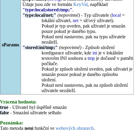
Údaje jsou zde ve formátu
KeyVal
, například
"type:local;stored:tmp;"
.
"type:local/net;"
(nepovinné)
- Typ uživatele (
local
=
lokální uživatel,
net
= síťový uživatel).
Pokud je typ uveden, pak uživatel je smazán
pouze pokud je daného typu.
Pokud není nastaveno, pak na typu uživatele
nezáleží.
sParams
"stored:ini/tmp;"
(nepovinné)
- Způsob uložení
konfigurace uživatele, kde
ini
je v lokálním
textovém INI souboru a
tmp
je dočasně v paměti
počítače.
Pokud je způsob uložení uveden, pak uživatel je
smazán pouze pokud je daného způsobu
uložení.
Pokud není nastaveno, pak na způsob uložení
uživatele nezáleží.
Vrácená hodnota:
true
- Uživatel byl úspěšně smazán
false
- Smazání uživatele selhalo
Poznámka:
Tato metoda
není
funkční ve
webových obrazech
.