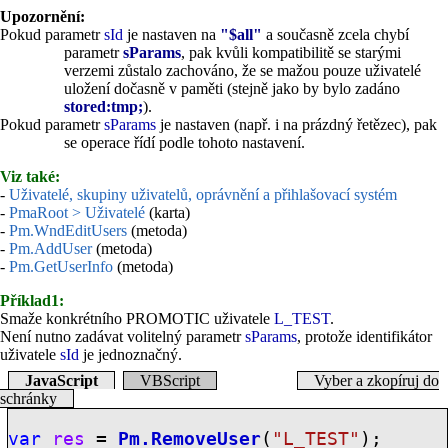
Upozornění:
Pokud parametr
sId
je nastaven na
"$all"
a současně zcela chybí
parametr
sParams
, pak kvůli kompatibilitě se starými
verzemi zůstalo zachováno, že se mažou pouze uživatelé
uložení dočasně v paměti (stejně jako by bylo zadáno
stored:tmp;
).
Pokud parametr
sParams
je nastaven (např. i na prázdný řetězec), pak
se operace řídí podle tohoto nastavení.
Viz také:
-
Uživatelé, skupiny uživatelů, oprávnění a přihlašovací systém
-
PmaRoot > Uživatelé
(karta)
-
Pm.WndEditUsers
(metoda)
-
Pm.AddUser
(metoda)
-
Pm.GetUserInfo
(metoda)
Příklad1:
Smaže konkrétního PROMOTIC uživatele
L_TEST
.
Není nutno zadávat volitelný parametr
sParams
, protože identifikátor
uživatele
sId
je jednoznačný.
JavaScript
VBScript
Vyber a zkopíruj do
schránky
var
res
=
Pm.RemoveUser
(
"L_TEST"
);