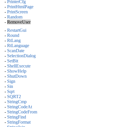
-
PrinterCfg
-
PrintHtmlPage
-
PrintScreen
-
Random
-
RemoveUser
-
RestartGui
-
Round
-
RtLang
-
RtLanguage
-
ScanDate
-
SelectionDialog
-
SetBit
-
ShellExecute
-
ShowHelp
-
ShutDown
-
Sign
-
Sin
-
Sqrt
-
SQRT2
-
StringCmp
-
StringCodeAt
-
StringCodeFrom
-
StringFind
-
StringFormat