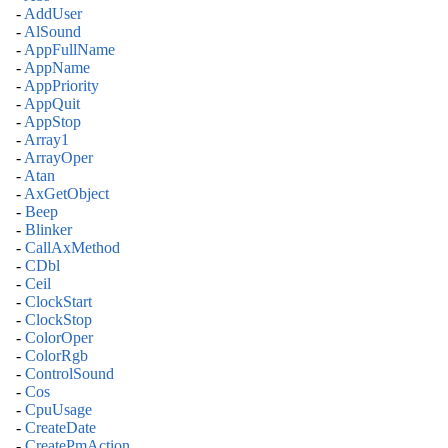
-
AddUser
-
AlSound
-
AppFullName
-
AppName
-
AppPriority
-
AppQuit
-
AppStop
-
Array1
-
ArrayOper
-
Atan
-
AxGetObject
-
Beep
-
Blinker
-
CallAxMethod
-
CDbl
-
Ceil
-
ClockStart
-
ClockStop
-
ColorOper
-
ColorRgb
-
ControlSound
-
Cos
-
CpuUsage
-
CreateDate
-
CreatePmAction