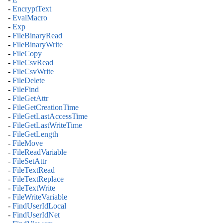
-
EncryptText
-
EvalMacro
-
Exp
-
FileBinaryRead
-
FileBinaryWrite
-
FileCopy
-
FileCsvRead
-
FileCsvWrite
-
FileDelete
-
FileFind
-
FileGetAttr
-
FileGetCreationTime
-
FileGetLastAccessTime
-
FileGetLastWriteTime
-
FileGetLength
-
FileMove
-
FileReadVariable
-
FileSetAttr
-
FileTextRead
-
FileTextReplace
-
FileTextWrite
-
FileWriteVariable
-
FindUserIdLocal
-
FindUserIdNet