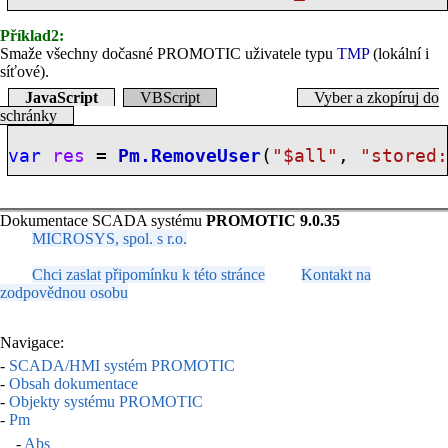
Příklad2:
Smaže všechny dočasné PROMOTIC uživatele typu
TMP
(lokální i
síťové).
JavaScript
VBScript
Vyber a zkopíruj do
schránky
var
res
=
Pm.RemoveUser
(
"$all"
,
"stored
Dokumentace SCADA systému
PROMOTIC 9.0.35
MICROSYS, spol. s r.o.
Chci zaslat připomínku k této stránce
Kontakt na
zodpovědnou osobu
Navigace:
-
SCADA/HMI systém PROMOTIC
-
Obsah dokumentace
-
Objekty systému PROMOTIC
-
Pm
-
Abs