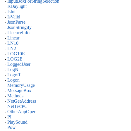
-
InputBoxForStringSelection
-
IsDaylight
-
IsInt
-
IsValid
-
JsonParse
-
JsonStringify
-
LicenceInfo
-
Linear
-
LN10
-
LN2
-
LOG10E
-
LOG2E
-
LoggedUser
-
LogN
-
Logoff
-
Logon
-
MemoryUsage
-
MessageBox
-
Methods
-
NetGetAddress
-
NetTestPC
-
OtherAppOper
-
PI
-
PlaySound
-
Pow