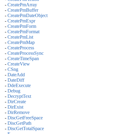
-
CreatePmArray
-
CreatePmBuffer
-
CreatePmDateObject
-
CreatePmExpr
-
CreatePmForm
-
CreatePmFormat
-
CreatePmList
-
CreatePmMap
-
CreateProcess
-
CreateProcessSync
-
CreateTimeSpan
-
CreateView
-
CSng
-
DateAdd
-
DateDiff
-
DdeExecute
-
Debug
-
DecryptText
-
DirCreate
-
DirExist
-
DirRemove
-
DiscGetFreeSpace
-
DiscGetPath
-
DiscGetTotalSpace
-
E