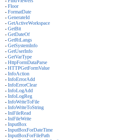
-
FindViewers
-
Floor
-
FormatDate
-
GenerateId
-
GetActiveWorkspace
-
GetBit
-
GetDateOf
-
GetRtLangs
-
GetSystemInfo
-
GetUserInfo
-
GetVarType
-
HttpFormDataParse
-
HTTPGetFormValue
-
InfoAction
-
InfoErrorAdd
-
InfoErrorClear
-
InfoLogAdd
-
InfoLogReg
-
InfoWriteToFile
-
InfoWriteToString
-
IniFileRead
-
IniFileWrite
-
InputBox
-
InputBoxForDateTime
-
InputBoxForFilePath