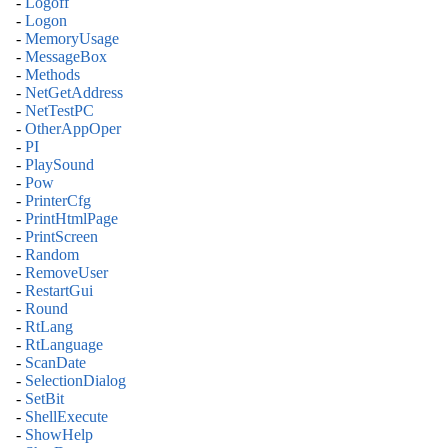
-
Logoff
-
Logon
-
MemoryUsage
-
MessageBox
-
Methods
-
NetGetAddress
-
NetTestPC
-
OtherAppOper
-
PI
-
PlaySound
-
Pow
-
PrinterCfg
-
PrintHtmlPage
-
PrintScreen
-
Random
-
RemoveUser
-
RestartGui
-
Round
-
RtLang
-
RtLanguage
-
ScanDate
-
SelectionDialog
-
SetBit
-
ShellExecute
-
ShowHelp