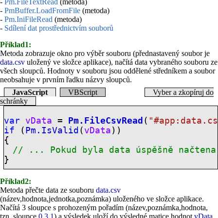
-
Pm.FileTextRead
(metoda)
-
PmBuffer.LoadFromFile
(metoda)
-
Pm.IniFileRead
(metoda)
-
Sdílení dat prostřednictvím souborů
Příklad1:
Metoda zobrazuje okno pro výběr souboru (přednastavený soubor je
data.csv
uložený ve složce aplikace), načítá data vybraného souboru ze
všech sloupců. Hodnoty v souboru jsou oddělené středníkem a soubor
neobsahuje v prvním řadku názvy sloupců.
JavaScript
VBScript
Vyber a zkopíruj do
schránky
var
vData
=
Pm.FileCsvRead
(
"
#app:
data.c
if
(
Pm.IsValid
(
vData
))
{
// ... Pokud byla data úspěšně načtena
}
Příklad2:
Metoda přečte data ze souboru
data.csv
(název,hodnota,jednotka,poznámka) uloženého ve složce aplikace.
Načítá 3 sloupce s prohozeným pořadím (název,poznámka,hodnota,
tzn. sloupce
0
,
3
,
1
) a výsledek uloží do výsledné matice hodnot
vData
.