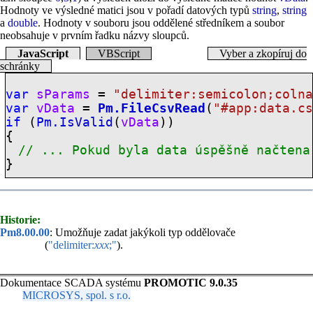
Hodnoty ve výsledné matici jsou v pořadí datových typů
string
,
string
a
double
. Hodnoty v souboru jsou oddělené středníkem a soubor
neobsahuje v prvním řadku názvy sloupců.
JavaScript
VBScript
Vyber a zkopíruj do
schránky
var
sParams
=
"delimiter:semicolon;coln
var
vData
=
Pm.FileCsvRead
(
"
#app:
data.c
if
(
Pm.IsValid
(
vData
))
{
// ... Pokud byla data úspěšně načtena
}
Historie:
Pm8.00.00
: Umožňuje zadat jakýkoli typ oddělovače
(
"delimiter:
xxx
;"
).
Dokumentace SCADA systému
PROMOTIC 9.0.35
MICROSYS, spol. s r.o.