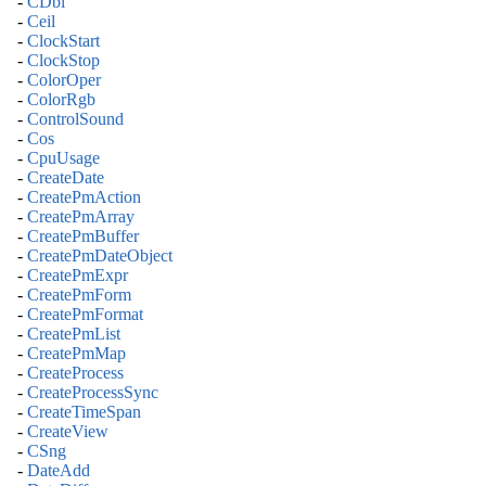
-
CDbl
-
Ceil
-
ClockStart
-
ClockStop
-
ColorOper
-
ColorRgb
-
ControlSound
-
Cos
-
CpuUsage
-
CreateDate
-
CreatePmAction
-
CreatePmArray
-
CreatePmBuffer
-
CreatePmDateObject
-
CreatePmExpr
-
CreatePmForm
-
CreatePmFormat
-
CreatePmList
-
CreatePmMap
-
CreateProcess
-
CreateProcessSync
-
CreateTimeSpan
-
CreateView
-
CSng
-
DateAdd