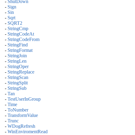
-
ShutDown
-
Sign
-
Sin
-
Sqrt
-
SQRT2
-
StringCmp
-
StringCodeAt
-
StringCodeFrom
-
StringFind
-
StringFormat
-
StringJoin
-
StringLen
-
StringOper
-
StringReplace
-
StringScan
-
StringSplit
-
StringSub
-
Tan
-
TestUserInGroup
-
Time
-
ToNumber
-
TransformValue
-
Trunc
-
WDogRefresh
-
WinEnviromentRead