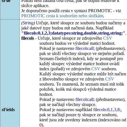
sFile
Pokud není zadána celá cesta, pak se doplní relativně k
složce aplikace.
Je doporučeno použít cestu v syntaxi PROMOTIC - viz
PROMOTIC cesta k souborům nebo složkám
.
(
String
)
Určuje, které sloupce ze souboru budou načteny a
jaké datové typy budou mít načtená data. Například
"filecols:0,1,2,3;datatypes:string,double,string,string;"
.
filecols
- Určuje, které sloupce ze zdrojového
CSV
souboru budou ve výsledné matici hodnot.
Pokud je nastaveno
filecols:all;
(přednastaveno),
pak se uloží všechny sloupce ve stejném pořadí.
Seznam číselných indexů, kdy se postupně pro
každý sloupec výsledné matice hodnot uvádí
index (pořadí) ve zdrojovém
CSV
souboru.
Každý sloupec výsledné matice může být načten
z libovolného sloupce ve zdrojovém
CSV
souboru. To znamená, že seznam musí mít tolik
položek, kolik má sloupců výsledná matice
hodnot.
Pokud je nastaveno
filecols:all;
(přednastaveno),
pak se načítají všechny sloupce.
sFields
Pokud je nastaveno například
filecols:0,1,3,8;
,
pak se načítají pouze ty sloupce ze souboru,
které jsou zde uvedeny indexem (indexováno od
0).