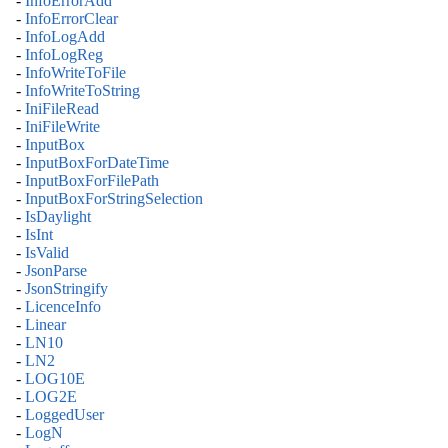
-
InfoErrorAdd
-
InfoErrorClear
-
InfoLogAdd
-
InfoLogReg
-
InfoWriteToFile
-
InfoWriteToString
-
IniFileRead
-
IniFileWrite
-
InputBox
-
InputBoxForDateTime
-
InputBoxForFilePath
-
InputBoxForStringSelection
-
IsDaylight
-
IsInt
-
IsValid
-
JsonParse
-
JsonStringify
-
LicenceInfo
-
Linear
-
LN10
-
LN2
-
LOG10E
-
LOG2E
-
LoggedUser
-
LogN