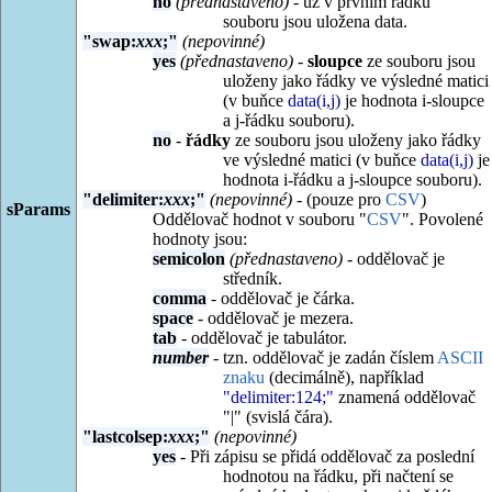
no
(přednastaveno)
- už v prvním řádku
souboru jsou uložena data.
"swap:
xxx
;"
(nepovinné)
yes
(přednastaveno)
-
sloupce
ze souboru jsou
uloženy jako řádky ve výsledné matici
(v buňce
data(i,j)
je hodnota i-sloupce
a j-řádku souboru).
no
-
řádky
ze souboru jsou uloženy jako řádky
ve výsledné matici (v buňce
data(i,j)
je
hodnota i-řádku a j-sloupce souboru).
"delimiter:
xxx
;"
(nepovinné)
- (pouze pro
CSV
)
sParams
Oddělovač hodnot v souboru "
CSV
". Povolené
hodnoty jsou:
semicolon
(přednastaveno)
- oddělovač je
středník.
comma
- oddělovač je čárka.
space
- oddělovač je mezera.
tab
- oddělovač je tabulátor.
number
- tzn. oddělovač je zadán číslem
ASCII
znaku
(decimálně), například
"delimiter:124;"
znamená oddělovač
"|" (svislá čára).
"lastcolsep:
xxx
;"
(nepovinné)
yes
- Při zápisu se přidá oddělovač za poslední
hodnotou na řádku, při načtení se