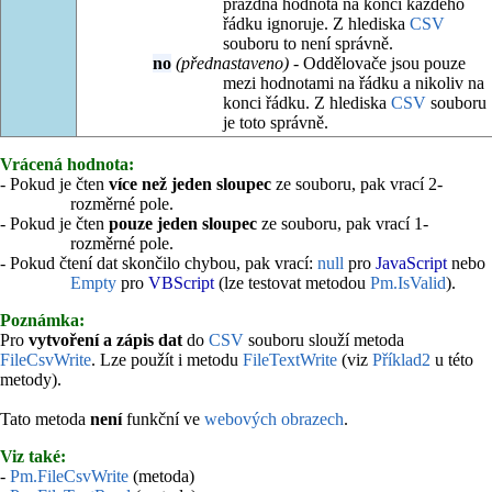
prázdná hodnota na konci každého
řádku ignoruje. Z hlediska
CSV
souboru to není správně.
no
(přednastaveno)
- Oddělovače jsou pouze
mezi hodnotami na řádku a nikoliv na
konci řádku. Z hlediska
CSV
souboru
je toto správně.
Vrácená hodnota:
- Pokud je čten
více než jeden sloupec
ze souboru, pak vrací 2-
rozměrné pole.
- Pokud je čten
pouze jeden sloupec
ze souboru, pak vrací 1-
rozměrné pole.
- Pokud čtení dat skončilo chybou, pak vrací:
null
pro
JavaScript
nebo
Empty
pro
VBScript
(lze testovat metodou
Pm.IsValid
).
Poznámka:
Pro
vytvoření a zápis dat
do
CSV
souboru slouží metoda
FileCsvWrite
. Lze použít i metodu
FileTextWrite
(viz
Příklad2
u této
metody).
Tato metoda
není
funkční ve
webových obrazech
.
Viz také:
-
Pm.FileCsvWrite
(metoda)