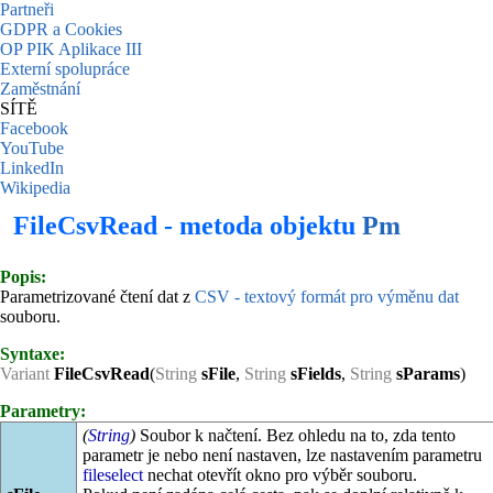
Partneři
GDPR a Cookies
OP PIK Aplikace III
Externí spolupráce
Zaměstnání
SÍTĚ
Facebook
YouTube
LinkedIn
Wikipedia
FileCsvRead - metoda objektu
Pm
Popis:
Parametrizované čtení dat z
CSV - textový formát pro výměnu dat
souboru.
Syntaxe:
Variant
FileCsvRead
(
String
sFile
,
String
sFields
,
String
sParams
)
Parametry:
(
String
)
Soubor k načtení. Bez ohledu na to, zda tento
parametr je nebo není nastaven, lze nastavením parametru
fileselect
nechat otevřít okno pro výběr souboru.