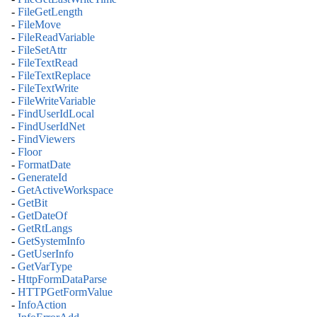
-
FileGetLength
-
FileMove
-
FileReadVariable
-
FileSetAttr
-
FileTextRead
-
FileTextReplace
-
FileTextWrite
-
FileWriteVariable
-
FindUserIdLocal
-
FindUserIdNet
-
FindViewers
-
Floor
-
FormatDate
-
GenerateId
-
GetActiveWorkspace
-
GetBit
-
GetDateOf
-
GetRtLangs
-
GetSystemInfo
-
GetUserInfo
-
GetVarType
-
HttpFormDataParse
-
HTTPGetFormValue
-
InfoAction