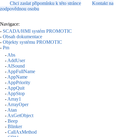
Chci zaslat připomínku k této stránce
Kontakt na
zodpovědnou osobu
Navigace:
-
SCADA/HMI systém PROMOTIC
-
Obsah dokumentace
-
Objekty systému PROMOTIC
-
Pm
-
Abs
-
AddUser
-
AlSound
-
AppFullName
-
AppName
-
AppPriority
-
AppQuit
-
AppStop
-
Array1
-
ArrayOper
-
Atan
-
AxGetObject
-
Beep
-
Blinker
-
CallAxMethod