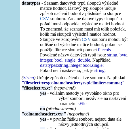
datatypes
- Seznam datových typů sloupců výsledné
matice hodnot. Datový typ sloupce určuje
způsob načtení hodnot z příslušného sloupce
CSV
souboru. Zadané datové typy sloupců a
pořadí musí odpovídat výsledné matici hodnot.
To znamená, že seznam musí mít tolik položek,
kolik má sloupců výsledná matice hodnot.
Sloupce ve zdrojovém
CSV
souboru mohou být
odlišné od výsledné matice hodnot, pokud se
použije filtrace sloupců pomocí
filecols
.
Povolené názvy datových typů jsou:
string
,
byte
,
integer
,
bool
,
single
,
double
. Například
datatypes:string,integer,bool,single;
Pokud není nastaveno, pak je
string
.
(
String
)
Určuje způsob načtení dat ze souboru. Například
"fileselect:yes;colnameheader:yes;delimiter:comma;"
"fileselect:
xxx
;"
(nepovinné)
yes
- voláním metody je vyvoláno okno pro
výběr souboru nezávisle na nastavení
parametru
sFile
.
no
(přednastaveno)
"colnameheader:
xxx
;"
(nepovinné)
yes
- v prvním řádku souboru nejsou data ale
názvy jednotlivých sloupců.