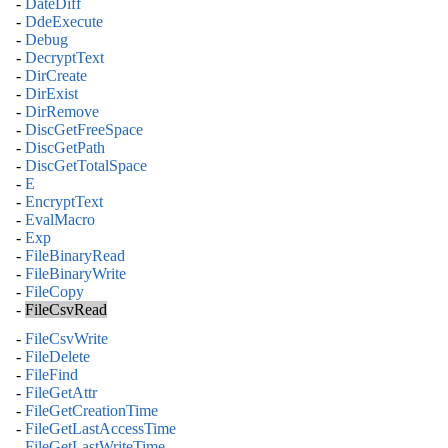
-
DateDiff
-
DdeExecute
-
Debug
-
DecryptText
-
DirCreate
-
DirExist
-
DirRemove
-
DiscGetFreeSpace
-
DiscGetPath
-
DiscGetTotalSpace
-
E
-
EncryptText
-
EvalMacro
-
Exp
-
FileBinaryRead
-
FileBinaryWrite
-
FileCopy
-
FileCsvRead
-
FileCsvWrite
-
FileDelete
-
FileFind
-
FileGetAttr
-
FileGetCreationTime
-
FileGetLastAccessTime
-
FileGetLastWriteTime