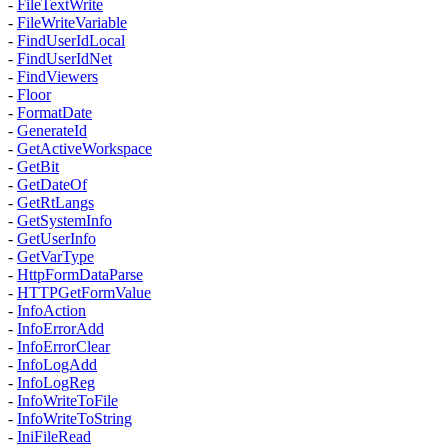
-
FileTextWrite
-
FileWriteVariable
-
FindUserIdLocal
-
FindUserIdNet
-
FindViewers
-
Floor
-
FormatDate
-
GenerateId
-
GetActiveWorkspace
-
GetBit
-
GetDateOf
-
GetRtLangs
-
GetSystemInfo
-
GetUserInfo
-
GetVarType
-
HttpFormDataParse
-
HTTPGetFormValue
-
InfoAction
-
InfoErrorAdd
-
InfoErrorClear
-
InfoLogAdd
-
InfoLogReg
-
InfoWriteToFile
-
InfoWriteToString
-
IniFileRead