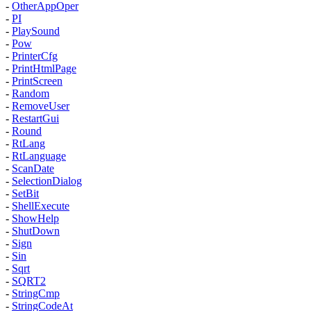
-
OtherAppOper
-
PI
-
PlaySound
-
Pow
-
PrinterCfg
-
PrintHtmlPage
-
PrintScreen
-
Random
-
RemoveUser
-
RestartGui
-
Round
-
RtLang
-
RtLanguage
-
ScanDate
-
SelectionDialog
-
SetBit
-
ShellExecute
-
ShowHelp
-
ShutDown
-
Sign
-
Sin
-
Sqrt
-
SQRT2
-
StringCmp
-
StringCodeAt