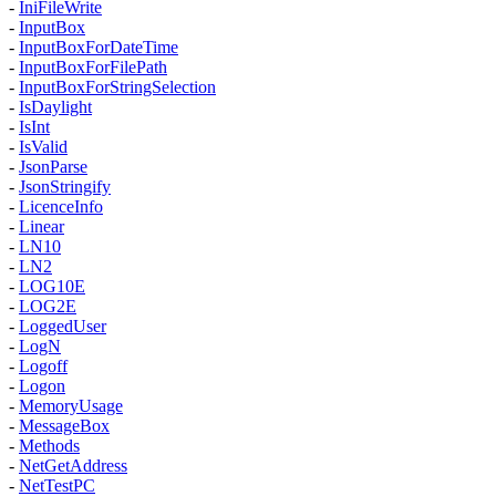
-
IniFileWrite
-
InputBox
-
InputBoxForDateTime
-
InputBoxForFilePath
-
InputBoxForStringSelection
-
IsDaylight
-
IsInt
-
IsValid
-
JsonParse
-
JsonStringify
-
LicenceInfo
-
Linear
-
LN10
-
LN2
-
LOG10E
-
LOG2E
-
LoggedUser
-
LogN
-
Logoff
-
Logon
-
MemoryUsage
-
MessageBox
-
Methods
-
NetGetAddress
-
NetTestPC