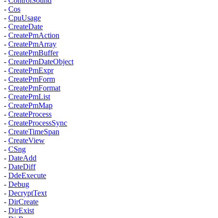
-
ControlSound
-
Cos
-
CpuUsage
-
CreateDate
-
CreatePmAction
-
CreatePmArray
-
CreatePmBuffer
-
CreatePmDateObject
-
CreatePmExpr
-
CreatePmForm
-
CreatePmFormat
-
CreatePmList
-
CreatePmMap
-
CreateProcess
-
CreateProcessSync
-
CreateTimeSpan
-
CreateView
-
CSng
-
DateAdd
-
DateDiff
-
DdeExecute
-
Debug
-
DecryptText
-
DirCreate
-
DirExist