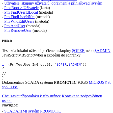
-
Uživatelé, skupiny uživatelů, oprávnění a přihlašovací systém
-
PmaRoot > Uživatelé
(karta)
-
Pm.FindUserIdLocal
(metoda)
-
Pm.FindUserIdNet
(metoda)
-
Pm.WndEditUsers
(metoda)
-
Pm.AddUser
(metoda)
-
Pm.RemoveUser
(metoda)
Příklad:
Test, zda lokální uživatel je členem skupiny
$OPER
nebo
$ADMIN
JavaScript
VBScript
Vyber a zkopíruj do schránky
if
(
Pm.TestUserInGroup
(
0
,
"
$OPER
,
$ADMIN
"
))
{
// ...
}
Dokumentace SCADA systému
PROMOTIC 9.0.35
MICROSYS,
spol. s r.o.
Chci zaslat připomínku k této stránce
Kontakt na zodpovědnou
osobu
Navigace:
-
SCADA/HMI systém PROMOTIC