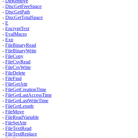
-
DirRemove
-
DiscGetFreeSpace
-
DiscGetPath
-
DiscGetTotalSpace
-
E
-
EncryptText
-
EvalMacro
-
Exp
-
FileBinaryRead
-
FileBinaryWrite
-
FileCopy
-
FileCsvRead
-
FileCsvWrite
-
FileDelete
-
FileFind
-
FileGetAttr
-
FileGetCreationTime
-
FileGetLastAccessTime
-
FileGetLastWriteTime
-
FileGetLength
-
FileMove
-
FileReadVariable
-
FileSetAttr
-
FileTextRead
-
FileTextReplace