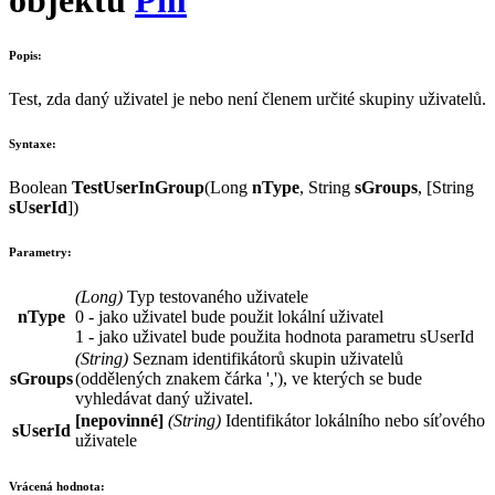
Popis:
Test, zda daný uživatel je nebo není členem určité skupiny uživatelů.
Syntaxe:
Boolean
TestUserInGroup
(
Long
nType
,
String
sGroups
, [
String
sUserId
])
Parametry:
(
Long
)
Typ testovaného uživatele
nType
0
- jako uživatel bude použit lokální uživatel
1
- jako uživatel bude použita hodnota parametru
sUserId
(
String
)
Seznam identifikátorů skupin uživatelů
sGroups
(oddělených znakem čárka
','
), ve kterých se bude
vyhledávat daný uživatel.
[nepovinné]
(
String
)
Identifikátor lokálního nebo síťového
sUserId
uživatele
Vrácená hodnota: