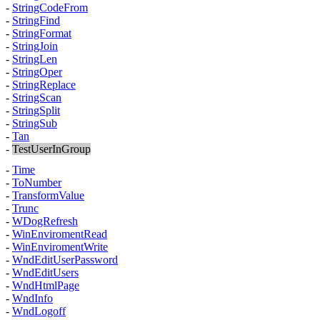
-
StringCodeFrom
-
StringFind
-
StringFormat
-
StringJoin
-
StringLen
-
StringOper
-
StringReplace
-
StringScan
-
StringSplit
-
StringSub
-
Tan
-
TestUserInGroup
-
Time
-
ToNumber
-
TransformValue
-
Trunc
-
WDogRefresh
-
WinEnviromentRead
-
WinEnviromentWrite
-
WndEditUserPassword
-
WndEditUsers
-
WndHtmlPage
-
WndInfo
-
WndLogoff