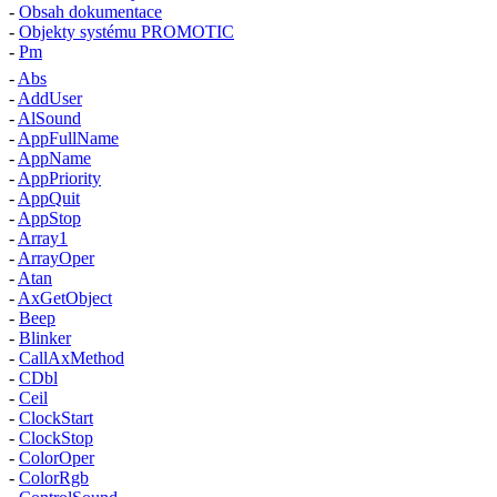
-
Obsah dokumentace
-
Objekty systému PROMOTIC
-
Pm
-
Abs
-
AddUser
-
AlSound
-
AppFullName
-
AppName
-
AppPriority
-
AppQuit
-
AppStop
-
Array1
-
ArrayOper
-
Atan
-
AxGetObject
-
Beep
-
Blinker
-
CallAxMethod
-
CDbl
-
Ceil
-
ClockStart
-
ClockStop
-
ColorOper
-
ColorRgb