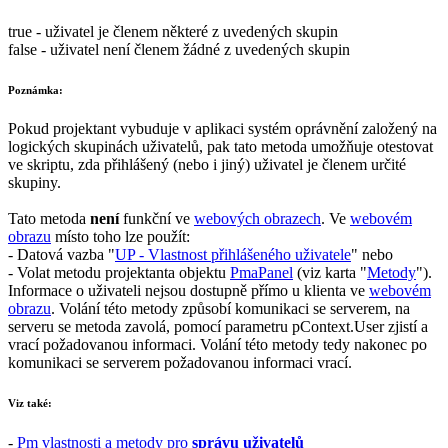
true
- uživatel je členem některé z uvedených skupin
false
- uživatel není členem žádné z uvedených skupin
Poznámka:
Pokud projektant vybuduje v aplikaci systém oprávnění založený na
logických skupinách uživatelů, pak tato metoda umožňuje otestovat
ve skriptu, zda přihlášený (nebo i jiný) uživatel je členem určité
skupiny.
Tato metoda
není
funkční ve
webových obrazech
. Ve
webovém
obrazu
místo toho lze použít:
- Datová vazba "
UP
- Vlastnost přihlášeného uživatele
" nebo
- Volat metodu projektanta objektu
PmaPanel
(viz karta "
Metody
").
Informace o uživateli nejsou dostupně přímo u klienta ve
webovém
obrazu
. Volání této metody způsobí komunikaci se serverem, na
serveru se metoda zavolá, pomocí parametru
pContext.User
zjistí a
vrací požadovanou informaci. Volání této metody tedy nakonec po
komunikaci se serverem požadovanou informaci vrací.
Viz také:
-
Pm vlastnosti a metody pro
správu uživatelů