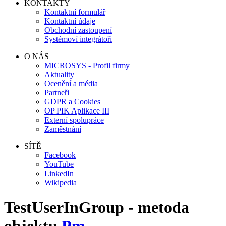
KONTAKTY
Kontaktní formulář
Kontaktní údaje
Obchodní zastoupení
Systémoví integrátoři
O NÁS
MICROSYS - Profil firmy
Aktuality
Ocenění a média
Partneři
GDPR a Cookies
OP PIK Aplikace III
Externí spolupráce
Zaměstnání
SÍTĚ
Facebook
YouTube
LinkedIn
Wikipedia
TestUserInGroup - metoda
objektu
Pm