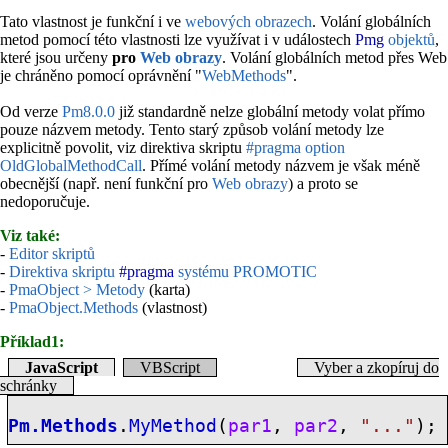
Tato vlastnost je funkční i ve
webových obrazech
. Volání globálních
metod pomocí této vlastnosti lze využívat i v událostech
Pmg
objektů
,
které jsou určeny
pro
Web obrazy
. Volání globálních metod přes Web
je chráněno pomocí oprávnění "
WebMethods
".
Od verze
Pm8.0.0
již standardně nelze globální metody volat přímo
pouze názvem metody. Tento starý způsob volání metody lze
explicitně povolit, viz direktiva skriptu
#pragma option
OldGlobalMethodCall
. Přímé volání metody názvem je však méně
obecnější (např. není funkční pro
Web obrazy
) a proto se
nedoporučuje.
Viz také:
-
Editor skriptů
-
Direktiva skriptu
#pragma
systému PROMOTIC
-
PmaObject > Metody
(karta)
-
PmaObject.Methods
(vlastnost)
Příklad1:
JavaScript
VBScript
Vyber a zkopíruj do
schránky
Pm.Methods
.
MyMethod
(
par1
,
par2
,
"..."
);