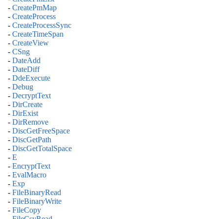
-
CreatePmMap
-
CreateProcess
-
CreateProcessSync
-
CreateTimeSpan
-
CreateView
-
CSng
-
DateAdd
-
DateDiff
-
DdeExecute
-
Debug
-
DecryptText
-
DirCreate
-
DirExist
-
DirRemove
-
DiscGetFreeSpace
-
DiscGetPath
-
DiscGetTotalSpace
-
E
-
EncryptText
-
EvalMacro
-
Exp
-
FileBinaryRead
-
FileBinaryWrite
-
FileCopy
-
FileCsvRead