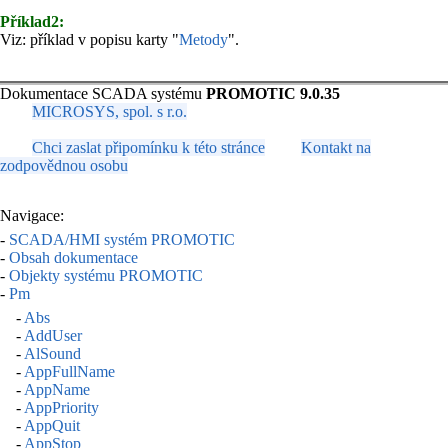
Příklad2:
Viz: příklad v popisu karty "
Metody
".
Dokumentace SCADA systému
PROMOTIC 9.0.35
MICROSYS, spol. s r.o.
Chci zaslat připomínku k této stránce
Kontakt na
zodpovědnou osobu
Navigace:
-
SCADA/HMI systém PROMOTIC
-
Obsah dokumentace
-
Objekty systému PROMOTIC
-
Pm
-
Abs
-
AddUser
-
AlSound
-
AppFullName
-
AppName
-
AppPriority
-
AppQuit
-
AppStop