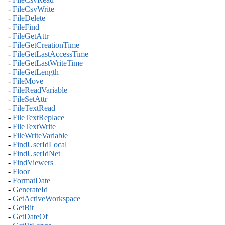
-
FileCsvWrite
-
FileDelete
-
FileFind
-
FileGetAttr
-
FileGetCreationTime
-
FileGetLastAccessTime
-
FileGetLastWriteTime
-
FileGetLength
-
FileMove
-
FileReadVariable
-
FileSetAttr
-
FileTextRead
-
FileTextReplace
-
FileTextWrite
-
FileWriteVariable
-
FindUserIdLocal
-
FindUserIdNet
-
FindViewers
-
Floor
-
FormatDate
-
GenerateId
-
GetActiveWorkspace
-
GetBit
-
GetDateOf