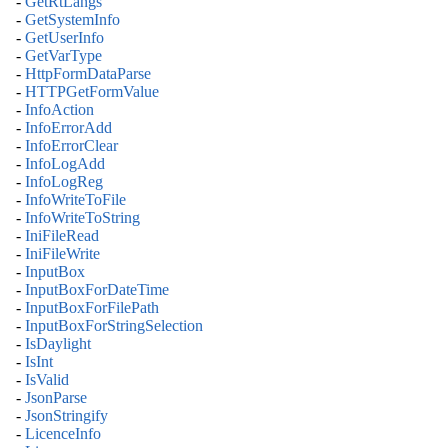
-
GetRtLangs
-
GetSystemInfo
-
GetUserInfo
-
GetVarType
-
HttpFormDataParse
-
HTTPGetFormValue
-
InfoAction
-
InfoErrorAdd
-
InfoErrorClear
-
InfoLogAdd
-
InfoLogReg
-
InfoWriteToFile
-
InfoWriteToString
-
IniFileRead
-
IniFileWrite
-
InputBox
-
InputBoxForDateTime
-
InputBoxForFilePath
-
InputBoxForStringSelection
-
IsDaylight
-
IsInt
-
IsValid
-
JsonParse
-
JsonStringify
-
LicenceInfo