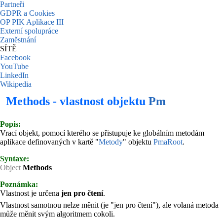
Partneři
GDPR a Cookies
OP PIK Aplikace III
Externí spolupráce
Zaměstnání
SÍTĚ
Facebook
YouTube
LinkedIn
Wikipedia
Methods - vlastnost objektu
Pm
Popis:
Vrací objekt, pomocí kterého se přistupuje ke globálním metodám
aplikace definovaných v kartě "
Metody
" objektu
PmaRoot
.
Syntaxe:
Object
Methods
Poznámka:
Vlastnost je určena
jen pro čtení
.
Vlastnost samotnou nelze měnit (je "jen pro čtení"), ale volaná metoda
může měnit svým algoritmem cokoli.