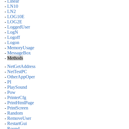
-
Linear
-
LN10
-
LN2
-
LOG10E
-
LOG2E
-
LoggedUser
-
LogN
-
Logoff
-
Logon
-
MemoryUsage
-
MessageBox
-
Methods
-
NetGetAddress
-
NetTestPC
-
OtherAppOper
-
PI
-
PlaySound
-
Pow
-
PrinterCfg
-
PrintHtmlPage
-
PrintScreen
-
Random
-
RemoveUser
-
RestartGui
-
Round