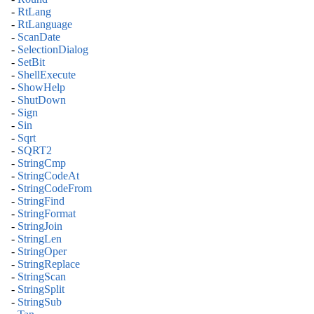
-
RtLang
-
RtLanguage
-
ScanDate
-
SelectionDialog
-
SetBit
-
ShellExecute
-
ShowHelp
-
ShutDown
-
Sign
-
Sin
-
Sqrt
-
SQRT2
-
StringCmp
-
StringCodeAt
-
StringCodeFrom
-
StringFind
-
StringFormat
-
StringJoin
-
StringLen
-
StringOper
-
StringReplace
-
StringScan
-
StringSplit
-
StringSub