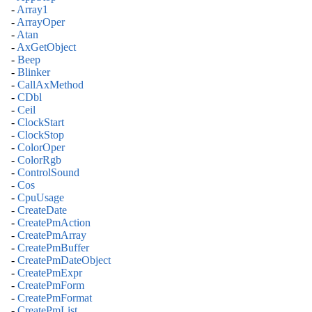
-
Array1
-
ArrayOper
-
Atan
-
AxGetObject
-
Beep
-
Blinker
-
CallAxMethod
-
CDbl
-
Ceil
-
ClockStart
-
ClockStop
-
ColorOper
-
ColorRgb
-
ControlSound
-
Cos
-
CpuUsage
-
CreateDate
-
CreatePmAction
-
CreatePmArray
-
CreatePmBuffer
-
CreatePmDateObject
-
CreatePmExpr
-
CreatePmForm
-
CreatePmFormat
-
CreatePmList