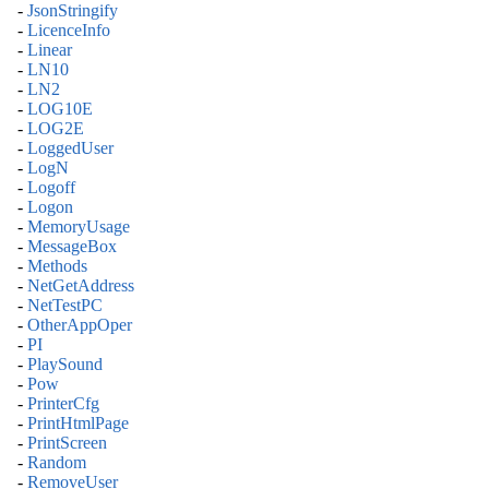
-
JsonStringify
-
LicenceInfo
-
Linear
-
LN10
-
LN2
-
LOG10E
-
LOG2E
-
LoggedUser
-
LogN
-
Logoff
-
Logon
-
MemoryUsage
-
MessageBox
-
Methods
-
NetGetAddress
-
NetTestPC
-
OtherAppOper
-
PI
-
PlaySound
-
Pow
-
PrinterCfg
-
PrintHtmlPage
-
PrintScreen
-
Random
-
RemoveUser