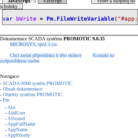
JavaScript
VBScript
Vyber a zkopíruj do
schránky
var
bWrite
=
Pm.FileWriteVariable
(
"
#app
Dokumentace SCADA systému
PROMOTIC 9.0.35
MICROSYS, spol. s r.o.
Chci zaslat připomínku k této stránce
Kontakt na
zodpovědnou osobu
Navigace:
-
SCADA/HMI systém PROMOTIC
-
Obsah dokumentace
-
Objekty systému PROMOTIC
-
Pm
-
Abs
-
AddUser
-
AlSound
-
AppFullName
-
AppName
-
AppPriority