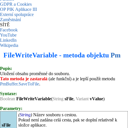
GDPR a Cookies
OP PIK Aplikace III
Externí spolupráce
Zaměstnání
SÍTĚ
Facebook
YouTube
LinkedIn
Wikipedia
FileWriteVariable - metoda objektu
Pm
Popis:
Uložení obsahu proměnné do souboru.
Tato metoda je zastaralá
(ale funkční) a je lepší použít metodu
PmBuffer.SaveToFile
.
Syntaxe:
Boolean
FileWriteVariable
(
String
sFile
,
Variant
vValue
)
Parametry:
(
String
)
Název souboru s cestou.
Pokud není zadána celá cesta, pak se doplní relativně k
sFile
složce aplikace.