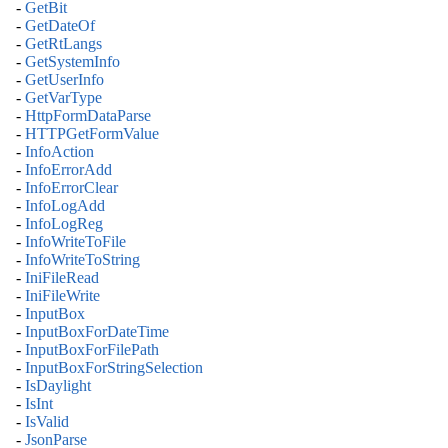
-
GetBit
-
GetDateOf
-
GetRtLangs
-
GetSystemInfo
-
GetUserInfo
-
GetVarType
-
HttpFormDataParse
-
HTTPGetFormValue
-
InfoAction
-
InfoErrorAdd
-
InfoErrorClear
-
InfoLogAdd
-
InfoLogReg
-
InfoWriteToFile
-
InfoWriteToString
-
IniFileRead
-
IniFileWrite
-
InputBox
-
InputBoxForDateTime
-
InputBoxForFilePath
-
InputBoxForStringSelection
-
IsDaylight
-
IsInt
-
IsValid
-
JsonParse