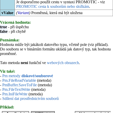
Je doporučeno použít cestu v syntaxi PROMOTIC - viz
PROMOTIC cesta k souborům nebo složkám
.
vValue
(
Variant
)
Proměnná, která má být uložena
Vrácená hodnota:
true
- při úspěchu
false
- při chybě
Poznámka:
Hodnota může být jakákoli datového typu, včetně pole (viz příklad).
Do souboru se v binárním formátu ukládá jak datový typ, tak hodnota
proměnné.
Tato metoda
není
funkční ve
webových obrazech
.
Viz také:
-
Pm metody
diskové/souborové
-
Pm.FileReadVariable
(metoda)
-
PmBuffer.SaveToFile
(metoda)
-
Pm.FileTextWrite
(metoda)
-
Pm.IniFileWrite
(metoda)
-
Sdílení dat prostřednictvím souborů
Příklad: