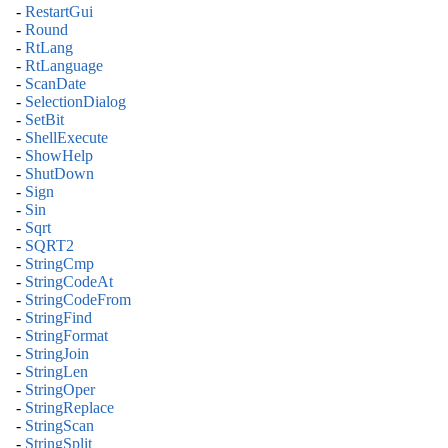
-
RestartGui
-
Round
-
RtLang
-
RtLanguage
-
ScanDate
-
SelectionDialog
-
SetBit
-
ShellExecute
-
ShowHelp
-
ShutDown
-
Sign
-
Sin
-
Sqrt
-
SQRT2
-
StringCmp
-
StringCodeAt
-
StringCodeFrom
-
StringFind
-
StringFormat
-
StringJoin
-
StringLen
-
StringOper
-
StringReplace
-
StringScan
-
StringSplit