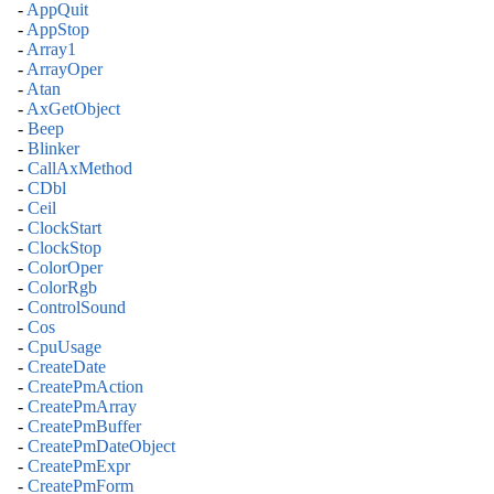
-
AppQuit
-
AppStop
-
Array1
-
ArrayOper
-
Atan
-
AxGetObject
-
Beep
-
Blinker
-
CallAxMethod
-
CDbl
-
Ceil
-
ClockStart
-
ClockStop
-
ColorOper
-
ColorRgb
-
ControlSound
-
Cos
-
CpuUsage
-
CreateDate
-
CreatePmAction
-
CreatePmArray
-
CreatePmBuffer
-
CreatePmDateObject
-
CreatePmExpr
-
CreatePmForm