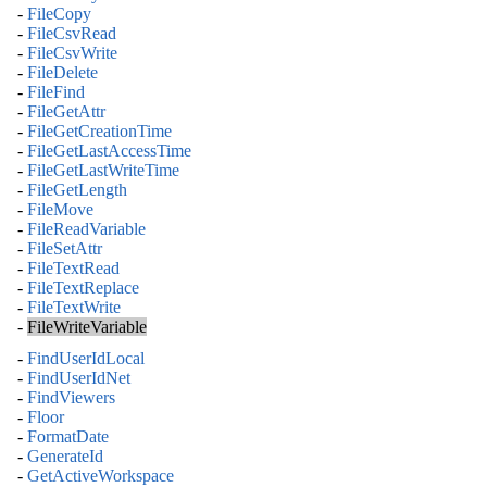
-
FileCopy
-
FileCsvRead
-
FileCsvWrite
-
FileDelete
-
FileFind
-
FileGetAttr
-
FileGetCreationTime
-
FileGetLastAccessTime
-
FileGetLastWriteTime
-
FileGetLength
-
FileMove
-
FileReadVariable
-
FileSetAttr
-
FileTextRead
-
FileTextReplace
-
FileTextWrite
-
FileWriteVariable
-
FindUserIdLocal
-
FindUserIdNet
-
FindViewers
-
Floor
-
FormatDate
-
GenerateId
-
GetActiveWorkspace