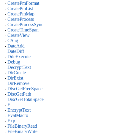
-
CreatePmFormat
-
CreatePmList
-
CreatePmMap
-
CreateProcess
-
CreateProcessSync
-
CreateTimeSpan
-
CreateView
-
CSng
-
DateAdd
-
DateDiff
-
DdeExecute
-
Debug
-
DecryptText
-
DirCreate
-
DirExist
-
DirRemove
-
DiscGetFreeSpace
-
DiscGetPath
-
DiscGetTotalSpace
-
E
-
EncryptText
-
EvalMacro
-
Exp
-
FileBinaryRead
-
FileBinaryWrite