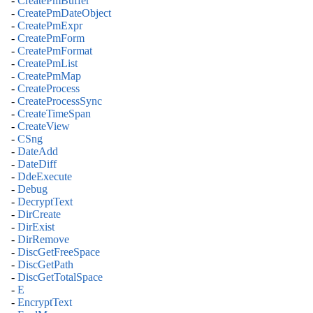
-
CreatePmBuffer
-
CreatePmDateObject
-
CreatePmExpr
-
CreatePmForm
-
CreatePmFormat
-
CreatePmList
-
CreatePmMap
-
CreateProcess
-
CreateProcessSync
-
CreateTimeSpan
-
CreateView
-
CSng
-
DateAdd
-
DateDiff
-
DdeExecute
-
Debug
-
DecryptText
-
DirCreate
-
DirExist
-
DirRemove
-
DiscGetFreeSpace
-
DiscGetPath
-
DiscGetTotalSpace
-
E
-
EncryptText