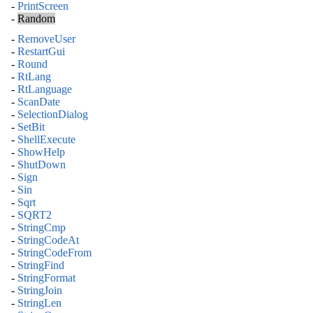
-
PrintScreen
-
Random
-
RemoveUser
-
RestartGui
-
Round
-
RtLang
-
RtLanguage
-
ScanDate
-
SelectionDialog
-
SetBit
-
ShellExecute
-
ShowHelp
-
ShutDown
-
Sign
-
Sin
-
Sqrt
-
SQRT2
-
StringCmp
-
StringCodeAt
-
StringCodeFrom
-
StringFind
-
StringFormat
-
StringJoin
-
StringLen