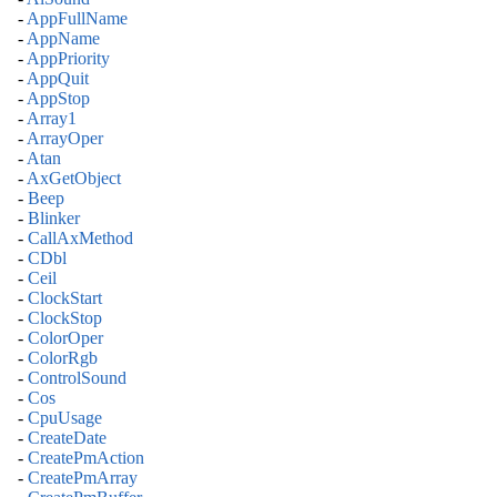
-
AppFullName
-
AppName
-
AppPriority
-
AppQuit
-
AppStop
-
Array1
-
ArrayOper
-
Atan
-
AxGetObject
-
Beep
-
Blinker
-
CallAxMethod
-
CDbl
-
Ceil
-
ClockStart
-
ClockStop
-
ColorOper
-
ColorRgb
-
ControlSound
-
Cos
-
CpuUsage
-
CreateDate
-
CreatePmAction
-
CreatePmArray