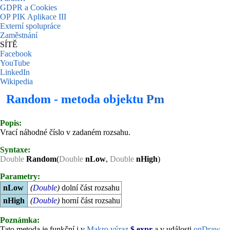
GDPR a Cookies
OP PIK Aplikace III
Externí spolupráce
Zaměstnání
SÍTĚ
Facebook
YouTube
LinkedIn
Wikipedia
Random - metoda objektu
Pm
Popis:
Vrací náhodné číslo v zadaném rozsahu.
Syntaxe:
Double
Random
(
Double
nLow
,
Double
nHigh
)
Parametry:
nLow
(
Double
)
dolní část rozsahu
nHigh
(
Double
)
horní část rozsahu
Poznámka:
Tato metoda je funkční i v
Makro výraz
$.expr
a v události
onDraw