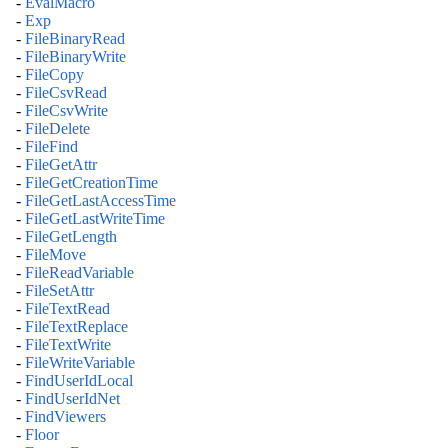
-
EvalMacro
-
Exp
-
FileBinaryRead
-
FileBinaryWrite
-
FileCopy
-
FileCsvRead
-
FileCsvWrite
-
FileDelete
-
FileFind
-
FileGetAttr
-
FileGetCreationTime
-
FileGetLastAccessTime
-
FileGetLastWriteTime
-
FileGetLength
-
FileMove
-
FileReadVariable
-
FileSetAttr
-
FileTextRead
-
FileTextReplace
-
FileTextWrite
-
FileWriteVariable
-
FindUserIdLocal
-
FindUserIdNet
-
FindViewers
-
Floor