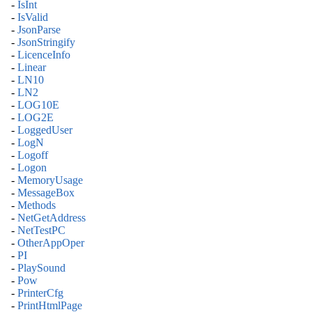
-
IsInt
-
IsValid
-
JsonParse
-
JsonStringify
-
LicenceInfo
-
Linear
-
LN10
-
LN2
-
LOG10E
-
LOG2E
-
LoggedUser
-
LogN
-
Logoff
-
Logon
-
MemoryUsage
-
MessageBox
-
Methods
-
NetGetAddress
-
NetTestPC
-
OtherAppOper
-
PI
-
PlaySound
-
Pow
-
PrinterCfg
-
PrintHtmlPage