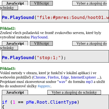
JavaScript
VBScript
Vyber a zkopíruj do
schránky
Pm.PlaySound
(
"file:
#pmres:Sound
/hoot01.
Příklad2:
Zrušení všech požadavků ve frontě zvukového serveru, které byly
vytvořené metodou
PlaySound
.
JavaScript
VBScript
Vyber a zkopíruj do
schránky
Pm.PlaySound
(
"stop:1;"
);
Příklad3:
Volání metody v obrazu, které je funkční v lokální aplikaci i ve
webovém prohlížeči (
Chrome
,
Firefox
,
Edge
,
InternetExplorer
...).
Projektant musí zkonvertovat soubor "
wav
" do formátu
mp3
a uložit
ho do souborové složky
#appres:
.
JavaScript
Vyber a zkopíruj do schránky
if
(
1
==
pMe
.
Root
.
ClientType
)
{