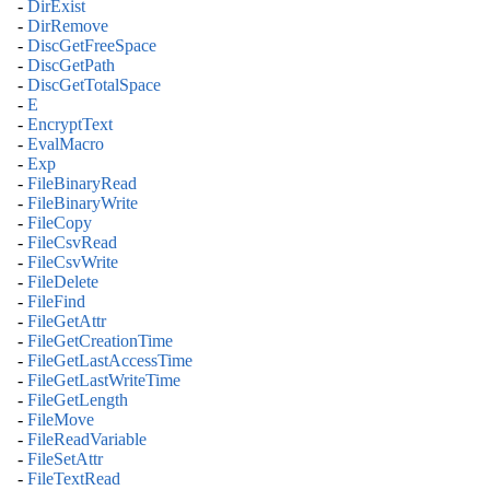
-
DirExist
-
DirRemove
-
DiscGetFreeSpace
-
DiscGetPath
-
DiscGetTotalSpace
-
E
-
EncryptText
-
EvalMacro
-
Exp
-
FileBinaryRead
-
FileBinaryWrite
-
FileCopy
-
FileCsvRead
-
FileCsvWrite
-
FileDelete
-
FileFind
-
FileGetAttr
-
FileGetCreationTime
-
FileGetLastAccessTime
-
FileGetLastWriteTime
-
FileGetLength
-
FileMove
-
FileReadVariable
-
FileSetAttr
-
FileTextRead