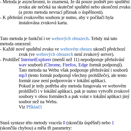
- Metoda je asynchronní, to znamená, že dá pouze podnět pro spuštění
zvuku ale nečeká na skutečné spuštění nebo ukončení zvuku
(a proto metoda nevrací příznak o úspěšnosti).
- K přehrání zvukového souboru je nutno, aby v počítači byla
instalována zvuková karta.
Tato metoda je funkční i ve
webových obrazech
. Tehdy má tato
metoda omezení:
- Každé nové spuštění zvuku ve
webovém obrazu
ukončí předchozí
zvuk (ve
webových obrazech
není zvukový server).
- Prohlížeč
InternetExplorer
(menší než 11) nepodporuje přehrávání
wav
souborů (
Chrome
,
Firefox
,
Edge
formát podporují).
Tato metoda na Webu však podporuje přehrávání i souborů
mp3
(tento formát podporují všechny prohlížeče), ale tento
formát zase není podporován v lokální aplikaci.
Pokud je tedy potřeba aby metoda fungovala ve webovém
prohlížeči i v lokální aplikaci, pak je nutno vytvořit zvukové
soubory v obou formátech a pak volat v lokální aplikaci jiný
soubor než na Webu.
Viz
Příklad3
Stará syntaxe této metody vracela
0
(skončila úspěšně) nebo
1
(skončila chybou) a měla tři parametry: