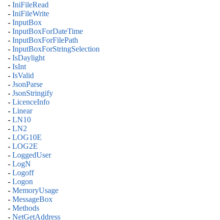
-
IniFileRead
-
IniFileWrite
-
InputBox
-
InputBoxForDateTime
-
InputBoxForFilePath
-
InputBoxForStringSelection
-
IsDaylight
-
IsInt
-
IsValid
-
JsonParse
-
JsonStringify
-
LicenceInfo
-
Linear
-
LN10
-
LN2
-
LOG10E
-
LOG2E
-
LoggedUser
-
LogN
-
Logoff
-
Logon
-
MemoryUsage
-
MessageBox
-
Methods
-
NetGetAddress