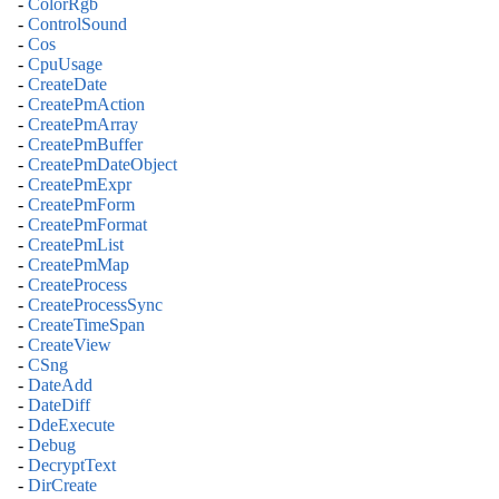
-
ColorRgb
-
ControlSound
-
Cos
-
CpuUsage
-
CreateDate
-
CreatePmAction
-
CreatePmArray
-
CreatePmBuffer
-
CreatePmDateObject
-
CreatePmExpr
-
CreatePmForm
-
CreatePmFormat
-
CreatePmList
-
CreatePmMap
-
CreateProcess
-
CreateProcessSync
-
CreateTimeSpan
-
CreateView
-
CSng
-
DateAdd
-
DateDiff
-
DdeExecute
-
Debug
-
DecryptText
-
DirCreate