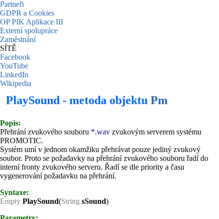
Partneři
GDPR a Cookies
OP PIK Aplikace III
Externí spolupráce
Zaměstnání
SÍTĚ
Facebook
YouTube
LinkedIn
Wikipedia
PlaySound - metoda objektu
Pm
Popis:
Přehrání zvukového souboru
*.wav
zvukovým serverem systému
PROMOTIC.
Systém umí v jednom okamžiku přehrávat pouze jediný zvukový
soubor. Proto se požadavky na přehrání zvukového souboru řadí do
interní fronty zvukového serveru. Řadí se dle priority a času
vygenerování požadavku na přehrání.
Syntaxe:
Empty
PlaySound
(
String
sSound
)
Parametry: