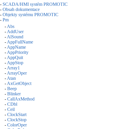
-
SCADA/HMI systém PROMOTIC
-
Obsah dokumentace
-
Objekty systému PROMOTIC
-
Pm
-
Abs
-
AddUser
-
AlSound
-
AppFullName
-
AppName
-
AppPriority
-
AppQuit
-
AppStop
-
Array1
-
ArrayOper
-
Atan
-
AxGetObject
-
Beep
-
Blinker
-
CallAxMethod
-
CDbl
-
Ceil
-
ClockStart
-
ClockStop
-
ColorOper