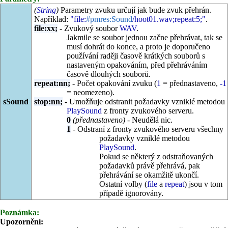
(
String
)
Parametry zvuku určují jak bude zvuk přehrán.
Například:
"file:
#pmres:Sound
/hoot01.wav;repeat:5;"
.
file:xx;
- Zvukový soubor
WAV
.
Jakmile se soubor jednou začne přehrávat, tak se
musí dohrát do konce, a proto je doporučeno
používání raději časově krátkých souborů s
nastaveným opakováním, před přehráváním
časově dlouhých souborů.
repeat:nn;
- Počet opakování zvuku (
1
= přednastaveno,
-1
= neomezeno).
sSound
stop:nn;
- Umožňuje odstranit požadavky vzniklé metodou
PlaySound
z fronty zvukového serveru.
0
(přednastaveno)
- Neudělá nic.
1
- Odstraní z fronty zvukového serveru všechny
požadavky vzniklé metodou
PlaySound
.
Pokud se některý z odstraňovaných
požadavků právě přehrává, pak
přehrávání se okamžitě ukončí.
Ostatní volby (
file
a
repeat
) jsou v tom
případě ignorovány.
Poznámka:
Upozornění: