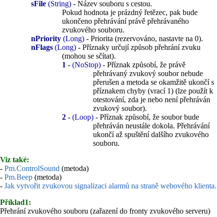
sFile
(String)
- Název souboru s cestou.
Pokud hodnota je prázdný řetězec, pak bude
ukončeno přehrávání právě přehrávaného
zvukového souboru.
nPriority
(Long)
- Priorita (rezervováno, nastavte na 0).
nFlags
(Long)
- Příznaky určují způsob přehrání zvuku
(mohou se sčítat).
1
-
(NoStop)
- Příznak způsobí, že právě
přehrávaný zvukový soubor nebude
přerušen a metoda se okamžitě ukončí s
příznakem chyby (vrací 1) (lze použít k
otestování, zda je nebo není přehráván
zvukový soubor).
2
-
(Loop)
- Příznak způsobí, že soubor bude
přehráván neustále dokola. Přehrávání
ukončí až spuštění dalšího zvukového
souboru.
Viz také:
-
Pm.ControlSound
(metoda)
-
Pm.Beep
(metoda)
-
Jak vytvořit zvukovou signalizaci alarmů na straně webového klienta.
Příklad1:
Přehrání zvukového souboru (zařazení do fronty zvukového serveru)