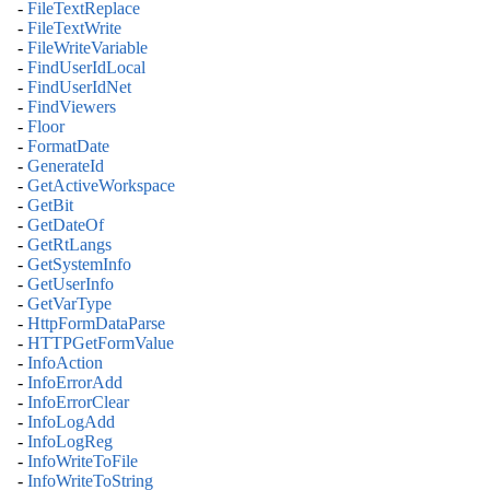
-
FileTextReplace
-
FileTextWrite
-
FileWriteVariable
-
FindUserIdLocal
-
FindUserIdNet
-
FindViewers
-
Floor
-
FormatDate
-
GenerateId
-
GetActiveWorkspace
-
GetBit
-
GetDateOf
-
GetRtLangs
-
GetSystemInfo
-
GetUserInfo
-
GetVarType
-
HttpFormDataParse
-
HTTPGetFormValue
-
InfoAction
-
InfoErrorAdd
-
InfoErrorClear
-
InfoLogAdd
-
InfoLogReg
-
InfoWriteToFile
-
InfoWriteToString