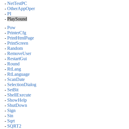
-
NetTestPC
-
OtherAppOper
-
PI
-
PlaySound
-
Pow
-
PrinterCfg
-
PrintHtmlPage
-
PrintScreen
-
Random
-
RemoveUser
-
RestartGui
-
Round
-
RtLang
-
RtLanguage
-
ScanDate
-
SelectionDialog
-
SetBit
-
ShellExecute
-
ShowHelp
-
ShutDown
-
Sign
-
Sin
-
Sqrt
-
SQRT2