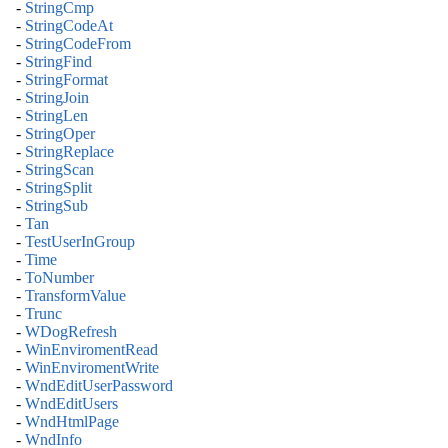
-
StringCmp
-
StringCodeAt
-
StringCodeFrom
-
StringFind
-
StringFormat
-
StringJoin
-
StringLen
-
StringOper
-
StringReplace
-
StringScan
-
StringSplit
-
StringSub
-
Tan
-
TestUserInGroup
-
Time
-
ToNumber
-
TransformValue
-
Trunc
-
WDogRefresh
-
WinEnviromentRead
-
WinEnviromentWrite
-
WndEditUserPassword
-
WndEditUsers
-
WndHtmlPage
-
WndInfo