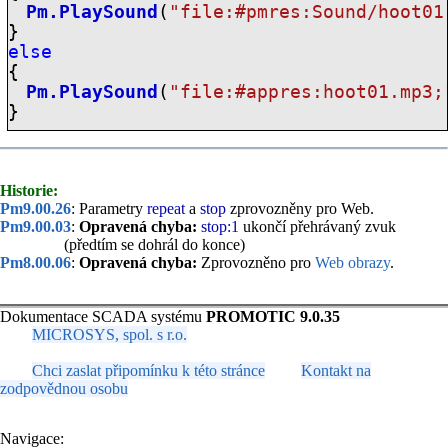
Pm.PlaySound
(
"file:
#pmres:Sound
/hoot01
}
else
{
Pm.PlaySound
(
"file:
#appres:
hoot01.mp3;
}
Historie:
Pm9.00.26
: Parametry
repeat
a
stop
zprovozněny pro Web.
Pm9.00.03
:
Opravená chyba:
stop:1
ukončí přehrávaný zvuk
(předtím se dohrál do konce)
Pm8.00.06
:
Opravená chyba:
Zprovozněno pro
Web obrazy
.
Dokumentace SCADA systému
PROMOTIC 9.0.35
MICROSYS, spol. s r.o.
Chci zaslat připomínku k této stránce
Kontakt na
zodpovědnou osobu
Navigace: