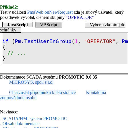
Příklad2:
Test v události
PmaWeb.onNewRequest
zda je síťový uživatel, který
požadavek vyvolal, členem skupiny
"OPERATOR"
JavaScript
VBScript
Vyber a zkopíruj do
schránky
if
(
Pm.TestUserInGroup
(
1
,
"OPERATOR"
,
P
{
// ...
}
Dokumentace SCADA systému
PROMOTIC 9.0.35
MICROSYS, spol. s r.o.
Chci zaslat připomínku k této stránce
Kontakt na
zodpovědnou osobu
Navigace:
-
SCADA/HMI systém PROMOTIC
-
Obsah dokumentace