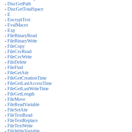
-
DiscGetPath
-
DiscGetTotalSpace
-
E
-
EncryptText
-
EvalMacro
-
Exp
-
FileBinaryRead
-
FileBinaryWrite
-
FileCopy
-
FileCsvRead
-
FileCsvWrite
-
FileDelete
-
FileFind
-
FileGetAttr
-
FileGetCreationTime
-
FileGetLastAccessTime
-
FileGetLastWriteTime
-
FileGetLength
-
FileMove
-
FileReadVariable
-
FileSetAttr
-
FileTextRead
-
FileTextReplace
-
FileTextWrite
-
FileWriteVariable