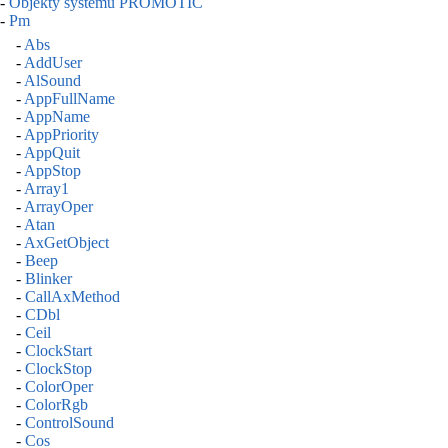
-
Objekty systému PROMOTIC
-
Pm
-
Abs
-
AddUser
-
AlSound
-
AppFullName
-
AppName
-
AppPriority
-
AppQuit
-
AppStop
-
Array1
-
ArrayOper
-
Atan
-
AxGetObject
-
Beep
-
Blinker
-
CallAxMethod
-
CDbl
-
Ceil
-
ClockStart
-
ClockStop
-
ColorOper
-
ColorRgb
-
ControlSound
-
Cos