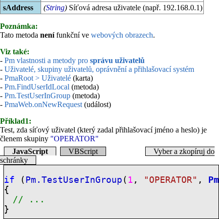
sAddress
(
String
)
Síťová adresa uživatele (např. 192.168.0.1)
Poznámka:
Tato metoda
není
funkční ve
webových obrazech
.
Viz také:
-
Pm vlastnosti a metody pro
správu uživatelů
-
Uživatelé, skupiny uživatelů, oprávnění a přihlašovací systém
-
PmaRoot > Uživatelé
(karta)
-
Pm.FindUserIdLocal
(metoda)
-
Pm.TestUserInGroup
(metoda)
-
PmaWeb.onNewRequest
(událost)
Příklad1:
Test, zda síťový uživatel (který zadal přihlašovací jméno a heslo) je
členem skupiny
"OPERATOR"
JavaScript
VBScript
Vyber a zkopíruj do
schránky
if
(
Pm.TestUserInGroup
(
1
,
"OPERATOR"
,
P
{
// ...
}