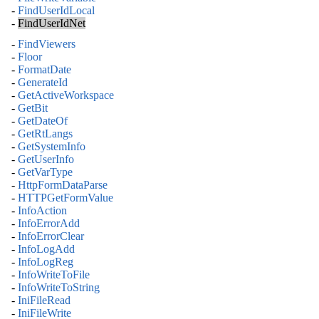
-
FindUserIdLocal
-
FindUserIdNet
-
FindViewers
-
Floor
-
FormatDate
-
GenerateId
-
GetActiveWorkspace
-
GetBit
-
GetDateOf
-
GetRtLangs
-
GetSystemInfo
-
GetUserInfo
-
GetVarType
-
HttpFormDataParse
-
HTTPGetFormValue
-
InfoAction
-
InfoErrorAdd
-
InfoErrorClear
-
InfoLogAdd
-
InfoLogReg
-
InfoWriteToFile
-
InfoWriteToString
-
IniFileRead
-
IniFileWrite