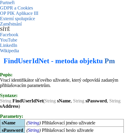
Partneři
GDPR a Cookies
OP PIK Aplikace III
Externí spolupráce
Zaměstnání
SÍTĚ
Facebook
YouTube
LinkedIn
Wikipedia
FindUserIdNet - metoda objektu
Pm
Popis:
Vrací identifikátor síťového uživatele, který odpovídá zadaným
přihlašovacím parametrům.
Syntaxe:
String
FindUserIdNet
(
String
sName
,
String
sPassword
,
String
sAddress
)
Parametry:
sName
(
String
)
Přihlašovací jméno uživatele
sPassword
(
String
)
Přihlašovací heslo uživatele