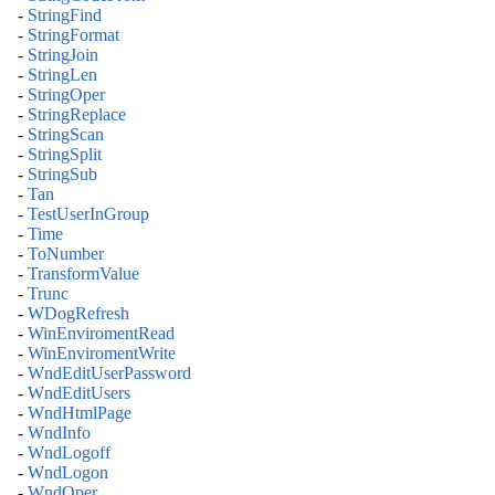
-
StringFind
-
StringFormat
-
StringJoin
-
StringLen
-
StringOper
-
StringReplace
-
StringScan
-
StringSplit
-
StringSub
-
Tan
-
TestUserInGroup
-
Time
-
ToNumber
-
TransformValue
-
Trunc
-
WDogRefresh
-
WinEnviromentRead
-
WinEnviromentWrite
-
WndEditUserPassword
-
WndEditUsers
-
WndHtmlPage
-
WndInfo
-
WndLogoff
-
WndLogon
-
WndOper