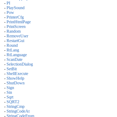
-
PI
-
PlaySound
-
Pow
-
PrinterCfg
-
PrintHtmlPage
-
PrintScreen
-
Random
-
RemoveUser
-
RestartGui
-
Round
-
RtLang
-
RtLanguage
-
ScanDate
-
SelectionDialog
-
SetBit
-
ShellExecute
-
ShowHelp
-
ShutDown
-
Sign
-
Sin
-
Sqrt
-
SQRT2
-
StringCmp
-
StringCodeAt
-
StringCodeFrom