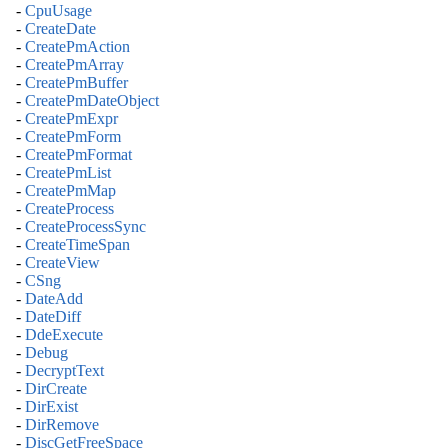
-
CpuUsage
-
CreateDate
-
CreatePmAction
-
CreatePmArray
-
CreatePmBuffer
-
CreatePmDateObject
-
CreatePmExpr
-
CreatePmForm
-
CreatePmFormat
-
CreatePmList
-
CreatePmMap
-
CreateProcess
-
CreateProcessSync
-
CreateTimeSpan
-
CreateView
-
CSng
-
DateAdd
-
DateDiff
-
DdeExecute
-
Debug
-
DecryptText
-
DirCreate
-
DirExist
-
DirRemove
-
DiscGetFreeSpace