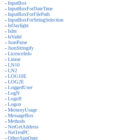
-
InputBox
-
InputBoxForDateTime
-
InputBoxForFilePath
-
InputBoxForStringSelection
-
IsDaylight
-
IsInt
-
IsValid
-
JsonParse
-
JsonStringify
-
LicenceInfo
-
Linear
-
LN10
-
LN2
-
LOG10E
-
LOG2E
-
LoggedUser
-
LogN
-
Logoff
-
Logon
-
MemoryUsage
-
MessageBox
-
Methods
-
NetGetAddress
-
NetTestPC
-
OtherAppOper