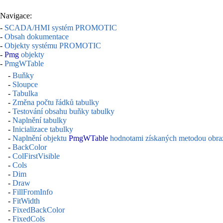
Navigace:
-
SCADA/HMI systém PROMOTIC
-
Obsah dokumentace
-
Objekty systému PROMOTIC
-
Pmg
objekty
-
PmgWTable
-
Buňky
-
Sloupce
-
Tabulka
-
Změna počtu řádků tabulky
-
Testování obsahu buňky tabulky
-
Naplnění tabulky
-
Inicializace tabulky
-
Naplnění objektu
PmgWTable
hodnotami získaných metodou obraz
-
BackColor
-
ColFirstVisible
-
Cols
-
Dim
-
Draw
-
FillFromInfo
-
FitWidth
-
FixedBackColor
-
FixedCols