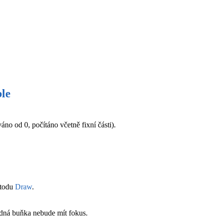
le
no od 0, počítáno včetně fixní části).
etodu
Draw
.
ádná buňka nebude mít fokus.