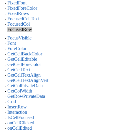
-
FixedFont
-
FixedForeColor
-
FixedRows
-
FocusedCellText
-
FocusedCol
-
FocusedRow
-
FocusVisible
-
Font
-
ForeColor
-
GetCellBackColor
-
GetCellEditable
-
GetCellForeColor
-
GetCellText
-
GetCellTextAlign
-
GetCellTextAlignVert
-
GetColPrivateData
-
GetColWidth
-
GetRowPrivateData
-
Grid
-
InsertRow
-
Interaction
-
IsCellFocused
-
onCellClicked
-
onCellEdited