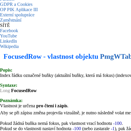
GDPR a Cookies
OP PIK Aplikace III
Externí spolupráce
Zaměstnání
SÍTĚ
Facebook
YouTube
LinkedIn
Wikipedia
FocusedRow - vlastnost objektu
PmgWTab
Popis:
Index řádku označené buňky (aktuální buňky, která má fokus) (indexová
Syntaxe:
Long
FocusedRow
Poznámka:
Vlastnost je určena
pro čtení i zápis
.
Aby se při zápisu změna projevila vizuálně, je nutno následně volat m
Pokud žádná buňka nemá fokus, pak vlastnost vrací hodnotu
-100
.
Pokud se do vlastnosti nastaví hodnota
-100
(nebo zastarale
-1
), pak ž