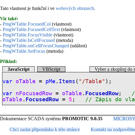
Tato vlastnost je funkční i ve
webových obrazech
.
Viz také:
-
PmgWTable.FocusedCol
(vlastnost)
-
PmgWTable.FocusedCellText
(vlastnost)
-
PmgWTable.FocusVisible
(vlastnost)
-
PmgWTable.IsCellFocused
(metoda)
-
PmgWTable.onCellFocusChanged
(událost)
-
PmgWTable.SetFocus
(metoda)
Příklad:
JavaScript
VBScript
Vyber a zkopíruj do 
var
oTable
=
pMe
.
Items
(
"/Table"
);
var
nFocusedRow
=
oTable
.
FocusedRow
;
oTable
.
FocusedRow
=
5
;
// Zápis do vl
Dokumentace SCADA systému
PROMOTIC 9.0.35
MICROSYS, 
Chci zaslat připomínku k této stránce
Kontakt na zodpovědn