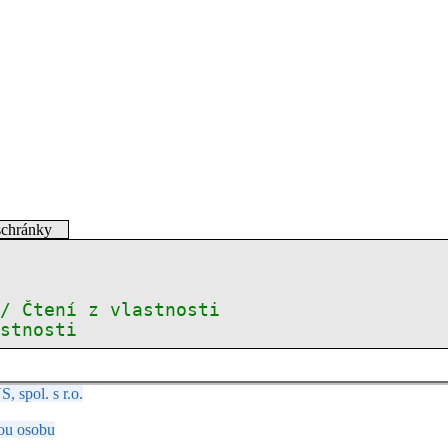
schránky
// Čtení z vlastnosti
astnosti
spol. s r.o.
ou osobu