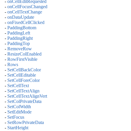
-
onCellEditRequested
-
onCellFocusChanged
-
onCellTextChange
-
onDataUpdate
-
onFixedCellClicked
-
PaddingBottom
-
PaddingLeft
-
PaddingRight
-
PaddingTop
-
RemoveRow
-
ResizeColEnabled
-
RowFirstVisible
-
Rows
-
SetCellBackColor
-
SetCellEditable
-
SetCellForeColor
-
SetCellText
-
SetCellTextAlign
-
SetCellTextAlignVert
-
SetColPrivateData
-
SetColWidth
-
SetEditMode
-
SetFocus
-
SetRowPrivateData
-
StartHeight