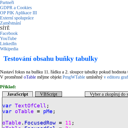
Partneři
GDPR a Cookies
OP PIK Aplikace III
Externí spolupráce
Zaměstnání
SÍTĚ
Facebook
YouTube
LinkedIn
Wikipedia
Testování obsahu buňky tabulky
Nastaví fokus na buňku 11. řádku a 2. sloupce tabulky pokud hodnota 
V proměnné
oTable
mějme objekt
PmgWTable
umístěný
v editoru gra
Příklad:
JavaScript
VBScript
Vyber a zkopíruj do 
var
TextOfCell
;
var
oTable
=
pMe
;
oTable
.
FocusedRow
=
11
;