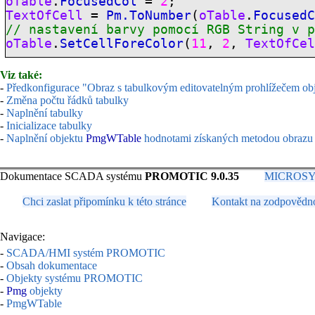
oTable
.
FocusedCol
=
2
;
TextOfCell
=
Pm.ToNumber
(
oTable
.
Focused
// nastavení barvy pomocí
RGB String
v p
oTable
.
SetCellForeColor
(
11
,
2
,
TextOfCe
Viz také:
-
Předkonfigurace "Obraz s tabulkovým editovatelným prohlížečem ob
-
Změna počtu řádků tabulky
-
Naplnění tabulky
-
Inicializace tabulky
-
Naplnění objektu
PmgWTable
hodnotami získaných metodou obrazu z
Dokumentace SCADA systému
PROMOTIC 9.0.35
MICROSYS, 
Chci zaslat připomínku k této stránce
Kontakt na zodpovědn
Navigace:
-
SCADA/HMI systém PROMOTIC
-
Obsah dokumentace
-
Objekty systému PROMOTIC
-
Pmg
objekty
-
PmgWTable