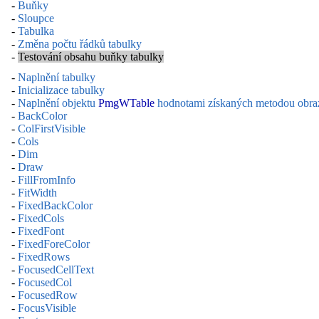
-
Buňky
-
Sloupce
-
Tabulka
-
Změna počtu řádků tabulky
-
Testování obsahu buňky tabulky
-
Naplnění tabulky
-
Inicializace tabulky
-
Naplnění objektu
PmgWTable
hodnotami získaných metodou obraz
-
BackColor
-
ColFirstVisible
-
Cols
-
Dim
-
Draw
-
FillFromInfo
-
FitWidth
-
FixedBackColor
-
FixedCols
-
FixedFont
-
FixedForeColor
-
FixedRows
-
FocusedCellText
-
FocusedCol
-
FocusedRow
-
FocusVisible