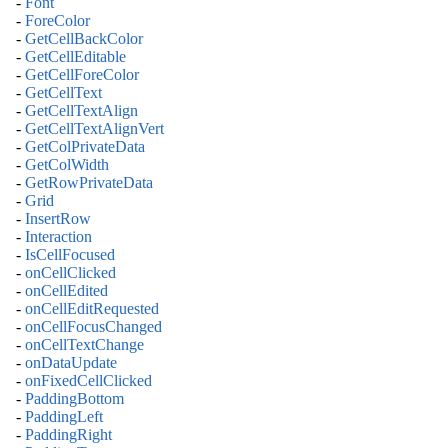
-
Font
-
ForeColor
-
GetCellBackColor
-
GetCellEditable
-
GetCellForeColor
-
GetCellText
-
GetCellTextAlign
-
GetCellTextAlignVert
-
GetColPrivateData
-
GetColWidth
-
GetRowPrivateData
-
Grid
-
InsertRow
-
Interaction
-
IsCellFocused
-
onCellClicked
-
onCellEdited
-
onCellEditRequested
-
onCellFocusChanged
-
onCellTextChange
-
onDataUpdate
-
onFixedCellClicked
-
PaddingBottom
-
PaddingLeft
-
PaddingRight