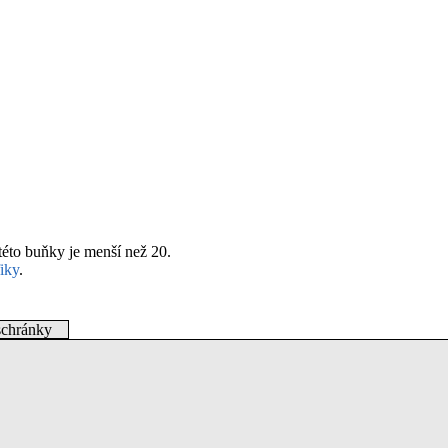
této buňky je menší než 20.
fiky
.
schránky