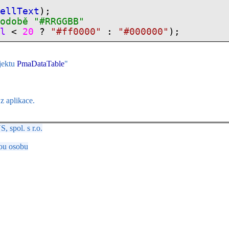
CellText
);
odobě
"#RRGGBB"
ll
<
20
?
"#ff0000"
:
"#000000"
);
jektu
PmaDataTable
"
 aplikace.
spol. s r.o.
ou osobu