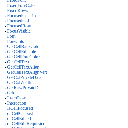
-
FixedFont
-
FixedForeColor
-
FixedRows
-
FocusedCellText
-
FocusedCol
-
FocusedRow
-
FocusVisible
-
Font
-
ForeColor
-
GetCellBackColor
-
GetCellEditable
-
GetCellForeColor
-
GetCellText
-
GetCellTextAlign
-
GetCellTextAlignVert
-
GetColPrivateData
-
GetColWidth
-
GetRowPrivateData
-
Grid
-
InsertRow
-
Interaction
-
IsCellFocused
-
onCellClicked
-
onCellEdited
-
onCellEditRequested