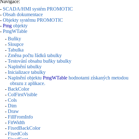
Navigace:
-
SCADA/HMI systém PROMOTIC
-
Obsah dokumentace
-
Objekty systému PROMOTIC
-
Pmg
objekty
-
PmgWTable
-
Buňky
-
Sloupce
-
Tabulka
-
Změna počtu řádků tabulky
-
Testování obsahu buňky tabulky
-
Naplnění tabulky
-
Inicializace tabulky
-
Naplnění objektu
PmgWTable
hodnotami získaných metodou
obrazu z aplikace.
-
BackColor
-
ColFirstVisible
-
Cols
-
Dim
-
Draw
-
FillFromInfo
-
FitWidth
-
FixedBackColor
-
FixedCols