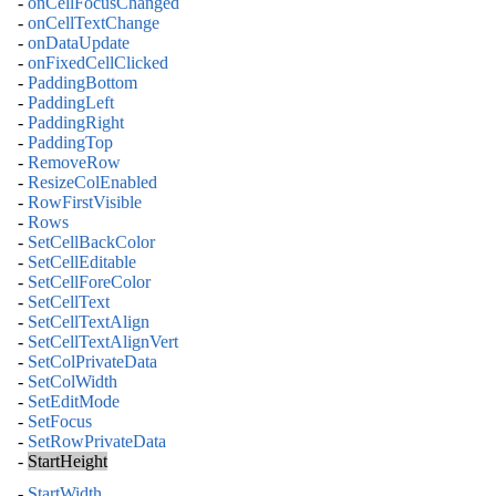
-
onCellFocusChanged
-
onCellTextChange
-
onDataUpdate
-
onFixedCellClicked
-
PaddingBottom
-
PaddingLeft
-
PaddingRight
-
PaddingTop
-
RemoveRow
-
ResizeColEnabled
-
RowFirstVisible
-
Rows
-
SetCellBackColor
-
SetCellEditable
-
SetCellForeColor
-
SetCellText
-
SetCellTextAlign
-
SetCellTextAlignVert
-
SetColPrivateData
-
SetColWidth
-
SetEditMode
-
SetFocus
-
SetRowPrivateData
-
StartHeight
-
StartWidth