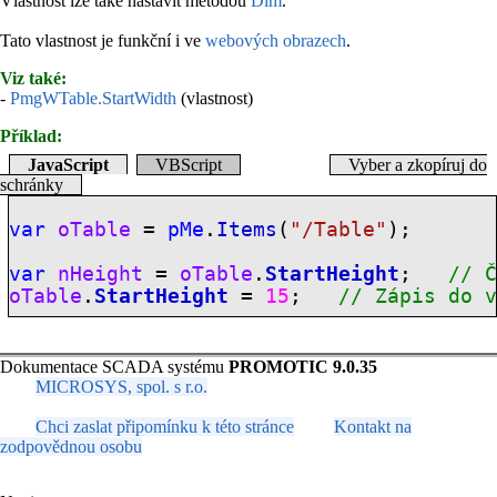
Vlastnost lze také nastavit metodou
Dim
.
Tato vlastnost je funkční i ve
webových obrazech
.
Viz také:
-
PmgWTable.StartWidth
(vlastnost)
Příklad:
JavaScript
VBScript
Vyber a zkopíruj do
schránky
var
oTable
=
pMe
.
Items
(
"/Table"
);
var
nHeight
=
oTable
.
StartHeight
;
// 
oTable
.
StartHeight
=
15
;
// Zápis do 
Dokumentace SCADA systému
PROMOTIC 9.0.35
MICROSYS, spol. s r.o.
Chci zaslat připomínku k této stránce
Kontakt na
zodpovědnou osobu