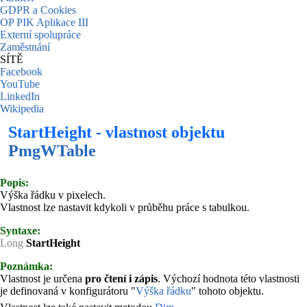
GDPR a Cookies
OP PIK Aplikace III
Externí spolupráce
Zaměstnání
SÍTĚ
Facebook
YouTube
LinkedIn
Wikipedia
StartHeight - vlastnost objektu
PmgWTable
Popis:
Výška řádku v pixelech.
Vlastnost lze nastavit kdykoli v průběhu práce s tabulkou.
Syntaxe:
Long
StartHeight
Poznámka:
Vlastnost je určena
pro čtení i zápis
. Výchozí hodnota této vlastnosti
je definovaná v konfigurátoru "
Výška řádku
" tohoto objektu.