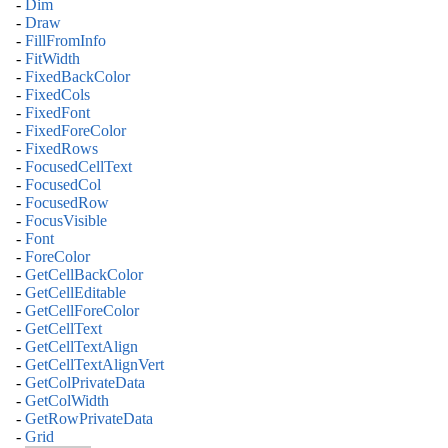
-
Dim
-
Draw
-
FillFromInfo
-
FitWidth
-
FixedBackColor
-
FixedCols
-
FixedFont
-
FixedForeColor
-
FixedRows
-
FocusedCellText
-
FocusedCol
-
FocusedRow
-
FocusVisible
-
Font
-
ForeColor
-
GetCellBackColor
-
GetCellEditable
-
GetCellForeColor
-
GetCellText
-
GetCellTextAlign
-
GetCellTextAlignVert
-
GetColPrivateData
-
GetColWidth
-
GetRowPrivateData
-
Grid