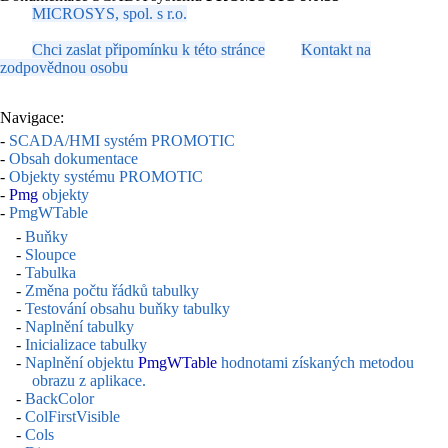
MICROSYS, spol. s r.o.
Chci zaslat připomínku k této stránce
Kontakt na
zodpovědnou osobu
Navigace:
-
SCADA/HMI systém PROMOTIC
-
Obsah dokumentace
-
Objekty systému PROMOTIC
-
Pmg
objekty
-
PmgWTable
-
Buňky
-
Sloupce
-
Tabulka
-
Změna počtu řádků tabulky
-
Testování obsahu buňky tabulky
-
Naplnění tabulky
-
Inicializace tabulky
-
Naplnění objektu
PmgWTable
hodnotami získaných metodou
obrazu z aplikace.
-
BackColor
-
ColFirstVisible
-
Cols