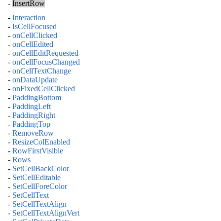
-
InsertRow
-
Interaction
-
IsCellFocused
-
onCellClicked
-
onCellEdited
-
onCellEditRequested
-
onCellFocusChanged
-
onCellTextChange
-
onDataUpdate
-
onFixedCellClicked
-
PaddingBottom
-
PaddingLeft
-
PaddingRight
-
PaddingTop
-
RemoveRow
-
ResizeColEnabled
-
RowFirstVisible
-
Rows
-
SetCellBackColor
-
SetCellEditable
-
SetCellForeColor
-
SetCellText
-
SetCellTextAlign
-
SetCellTextAlignVert