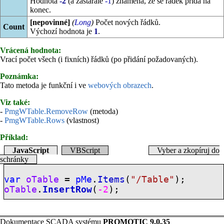
Hodnota
-2
(a zastarale
-1
) znamená, že se řádek přidá na
konec.
[nepovinné]
(
Long
)
Počet nových řádků.
Count
Výchozí hodnota je
1
.
Vrácená hodnota:
Vrací počet všech (i fixních) řádků (po přidání požadovaných).
Poznámka:
Tato metoda je funkční i ve
webových obrazech
.
Viz také:
-
PmgWTable.RemoveRow
(metoda)
-
PmgWTable.Rows
(vlastnost)
Příklad:
JavaScript
VBScript
Vyber a zkopíruj do
schránky
var
oTable
=
pMe
.
Items
(
"/Table"
);
oTable
.
InsertRow
(
-2
);
Dokumentace SCADA systému
PROMOTIC 9.0.35