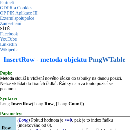
Partneři
GDPR a Cookies
OP PIK Aplikace III
Externí spolupráce
Zaměstnání
SÍTĚ
Facebook
YouTube
LinkedIn
Wikipedia
InsertRow - metoda objektu
PmgWTable
Popis:
Metoda slouží k vložení nového řádku do tabulky na danou pozici.
Nelze vkládat do fixních řádků. Řádky na a za touto pozicí se
posunou.
Syntaxe:
Long
InsertRow
(
Long
Row
, [
Long
Count
])
Parametry:
(
Long
)
Pokud hodnota je
>=0
, pak je to index řádku
(indexováno od 0).
Row