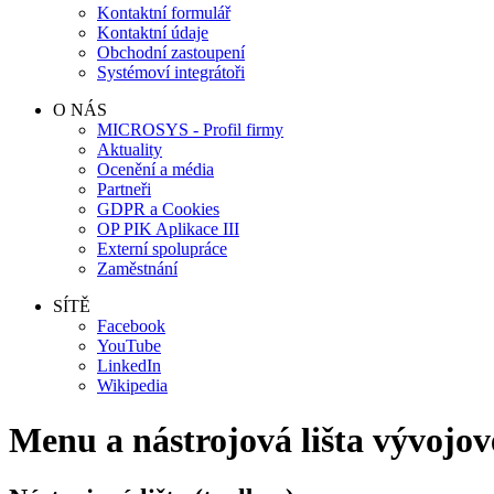
Kontaktní formulář
Kontaktní údaje
Obchodní zastoupení
Systémoví integrátoři
O NÁS
MICROSYS - Profil firmy
Aktuality
Ocenění a média
Partneři
GDPR a Cookies
OP PIK Aplikace III
Externí spolupráce
Zaměstnání
SÍTĚ
Facebook
YouTube
LinkedIn
Wikipedia
Menu a nástrojová lišta vývojov