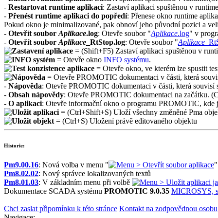
-
Restartovat runtime aplikaci
: Zastaví aplikaci spuštěnou v runtime 
-
Přenést runtime aplikaci do popředí
: Přenese okno runtime aplika
Pokud okno je minimalizované, pak obnoví jeho původní pozici a veli
-
Otevřít soubor
Aplikace
.log
: Otevře soubor "
Aplikace
.log
" v prog
-
Otevřít soubor
Aplikace
_RtStop.log
: Otevře soubor "
Aplikace
_Rt
= (
Shift+F5
) Zastaví aplikaci spuštěnou v runt
= Otevře okno
INFO systému
.
= Otevře okno, ve kterém lze spustit tes
= Otevře
PROMOTIC
dokumentaci v části, která souvi
-
Nápověda
: Otevře
PROMOTIC
dokumentaci v části, která souvisí 
-
Obsah nápovědy
: Otevře
PROMOTIC
dokumentaci na začátku. (
C
-
O aplikaci
:
Otevře informační okno o programu
PROMOTIC
, kde
= (
Ctrl+Shift+S
) Uloží všechny změněné
Pma
obje
=
(
Ctrl+S
) Uložení právě editovaného objektu
Historie:
Pm9.00.16
: Nová volba v menu "
> Otevřít soubor aplikace
"
Pm8.02.02
: Nový správce lokalizovaných textů
Pm8.01.03
: V základním menu při volbě
> Uložit aplikaci j
Dokumentace SCADA systému
PROMOTIC 9.0.35
MICROSYS, spo
Chci zaslat připomínku k této stránce
Kontakt na zodpovědnou osobu
Navigace: