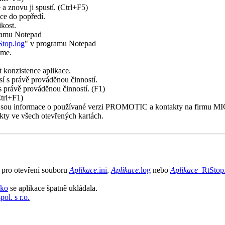
a znovu ji spustí. (
Ctrl+F5
)
ce do popředí.
kost.
ramu
Notepad
Stop.log
" v programu
Notepad
ime.
t konzistence aplikace.
sí s právě prováděnou činností.
s právě prováděnou činností. (
F1
)
trl+F1
)
 jsou informace o používané verzi
PROMOTIC
a kontakty na firmu 
kty ve všech otevřených kartách.
 pro otevření souboru
Aplikace
.ini
,
Aplikace
.log
nebo
Aplikace
_RtStop
ako
se aplikace špatně ukládala.
l. s r.o.