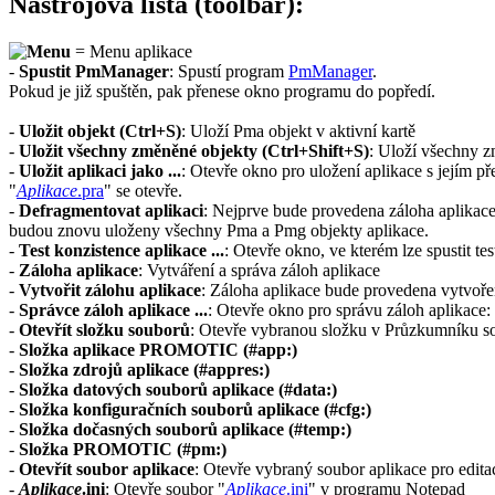
Nástrojová lišta (toolbar):
=
Menu aplikace
-
Spustit PmManager
: Spustí program
PmManager
.
Pokud je již spuštěn, pak přenese okno programu do popředí.
-
Uložit objekt (Ctrl+S)
: Uloží
Pma
objekt v aktivní kartě
-
Uložit všechny změněné objekty (Ctrl+Shift+S)
: Uloží všechny 
-
Uložit aplikaci jako ...
: Otevře okno pro uložení aplikace s jejím 
"
Aplikace
.pra
" se otevře.
-
Defragmentovat aplikaci
: Nejprve bude provedena záloha aplikac
budou znovu uloženy všechny
Pma
a
Pmg
objekty aplikace.
-
Test konzistence aplikace ...
: Otevře okno, ve kterém lze spustit te
-
Záloha aplikace
: Vytváření a správa záloh aplikace
-
Vytvořit zálohu aplikace
: Záloha aplikace bude provedena vytvoř
-
Správce záloh aplikace ...
: Otevře okno pro správu záloh aplikace:
-
Otevřít složku souborů
: Otevře vybranou složku v Průzkumníku 
-
Složka aplikace PROMOTIC (#app:)
-
Složka zdrojů aplikace (#appres:)
-
Složka datových souborů aplikace (#data:)
-
Složka konfiguračních souborů aplikace (#cfg:)
-
Složka dočasných souborů aplikace (#temp:)
-
Složka PROMOTIC (#pm:)
-
Otevřít soubor aplikace
: Otevře vybraný soubor aplikace pro edit
-
Aplikace
.ini
: Otevře soubor "
Aplikace
.ini
" v programu
Notepad