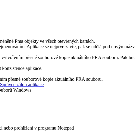
změněné
Pma
objekty ve všech otevřených kartách.
přejmenováním. Aplikace se nejprve zavře, pak se udělá pod novým náz
e vytvořením přesné souborové kopie aktuálního PRA souboru. Pak bud
st konzistence aplikace.
ením přesné souborové kopie aktuálního PRA souboru.
Správce záloh aplikace
souborů Windows
aci nebo prohlížení v programu
Notepad