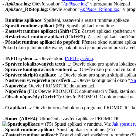
-
Aplikace
.log
: Otevře soubor "
Aplikace
.log
" v programu
Notepad
-
Aplikace
_RtStop.log
: Otevře soubor "
Aplikace
_RtStop.log
" v pro
-
Runtime aplikace
: Spuštění, zastavení a restart runtime aplikace
-
Spustit runtime aplikaci (F5)
: Spustí aplikaci v runtime.
-
Zastavit runtime aplikaci (Shift+F5)
: Zastaví aplikaci spuštěnou v
-
Restartovat runtime aplikaci (Ctrl+F5)
: Zastaví aplikaci spuštěno
-
Přenést runtime aplikaci do popředí
: Přenese okno runtime aplika
Pokud okno je minimalizované, pak obnoví jeho původní pozici a veli
-
INFO systém ...
: Otevře okno
INFO systému
.
-
Správce lokalizovaných textů ...
: Otevře okno pro správu lokalizo
-
Správce konfiguračních souborů ...
: Otevře okno pro správu konf
-
Správce skriptů aplikace ...
: Otevře okno pro správu skriptů aplik
-
Nastavení vývojového prostředí ...
: Otevře konfigurační okno "
Na
-
Nápověda
: Otevře
PROMOTIC
dokumentaci.
-
Nápověda (F1)
: Otevře
PROMOTIC
dokumentaci v části, která sou
-
Obsah nápovědy (Ctrl+F1)
: Otevře
PROMOTIC
dokumentaci na 
-
O aplikaci ...
: Otevře informační okno o programu
PROMOTIC
, k
-
Konec (Alt+F4)
: Ukončení a zavření aplikace PROMOTIC
=
(
F5
) Spustí aplikaci v runtime. Viz
Jak spustit
-
Spustit runtime aplikaci
: Spustí aplikaci v runtime. (
F5
)
-
Zastavit runtime aplikaci
: Zastaví aplikaci spuštěnou v runtime.(
Sh