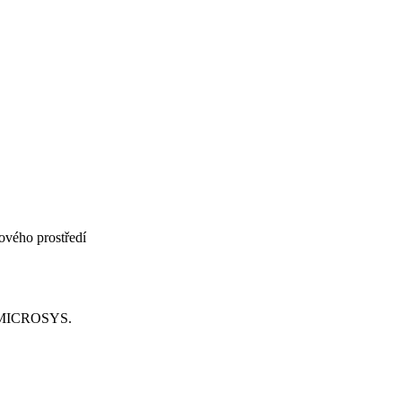
jového prostředí
u MICROSYS.