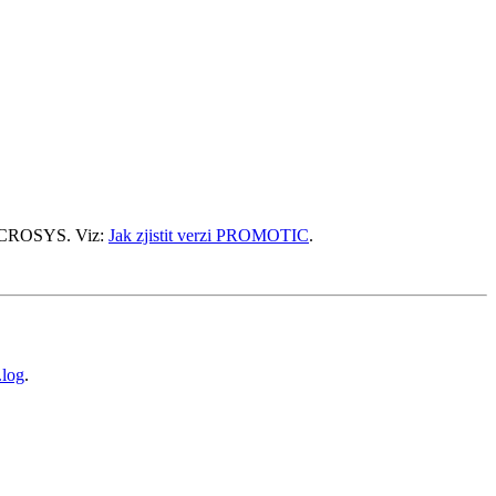
MICROSYS. Viz:
Jak zjistit verzi PROMOTIC
.
.log
.