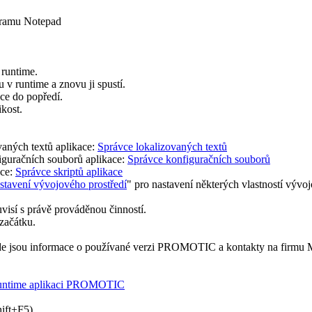
gramu
Notepad
 runtime.
u v runtime a znovu ji spustí.
ce do popředí.
kost.
vaných textů aplikace:
Správce lokalizovaných textů
iguračních souborů aplikace:
Správce konfiguračních souborů
ace:
Správce skriptů aplikace
stavení vývojového prostředí
" pro nastavení některých vlastností vývo
visí s právě prováděnou činností.
začátku.
de jsou informace o používané verzi
PROMOTIC
a kontakty na firm
 runtime aplikaci PROMOTIC
ift+F5
)