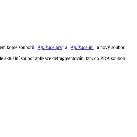
vem kopie souborů "
Aplikace
.pra
" a "
Aplikace
.ini
" a nový soubor
e aktuální soubor aplikace defragmentován, tzn. do PRA souboru