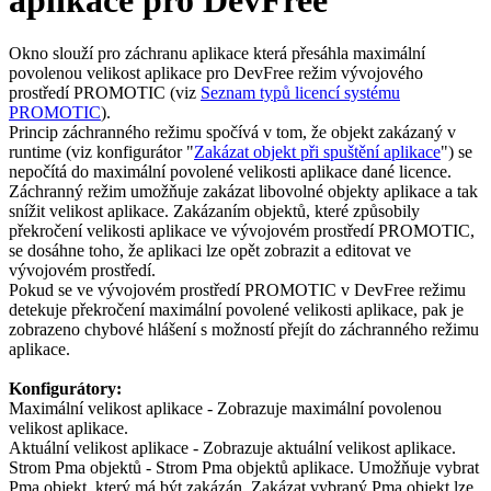
Okno slouží pro záchranu aplikace která přesáhla maximální
povolenou velikost aplikace pro
DevFree
režim vývojového
prostředí PROMOTIC (viz
Seznam typů licencí systému
PROMOTIC
).
Princip záchranného režimu spočívá v tom, že objekt zakázaný v
runtime (viz konfigurátor "
Zakázat objekt při spuštění aplikace
") se
nepočítá do maximální povolené velikosti aplikace dané licence.
Záchranný režim umožňuje zakázat libovolné objekty aplikace a tak
snížit velikost aplikace. Zakázaním objektů, které způsobily
překročení velikosti aplikace ve vývojovém prostředí PROMOTIC,
se dosáhne toho, že aplikaci lze opět zobrazit a editovat ve
vývojovém prostředí.
Pokud se ve vývojovém prostředí PROMOTIC v
DevFree
režimu
detekuje překročení maximální povolené velikosti aplikace, pak je
zobrazeno chybové hlášení s možností přejít do záchranného režimu
aplikace.
Konfigurátory:
Maximální velikost aplikace - Zobrazuje maximální povolenou
velikost aplikace.
Aktuální velikost aplikace - Zobrazuje aktuální velikost aplikace.
Strom
Pma
objektů - Strom
Pma
objektů aplikace. Umožňuje vybrat
Pma
objekt, který má být zakázán. Zakázat vybraný
Pma
objekt lze