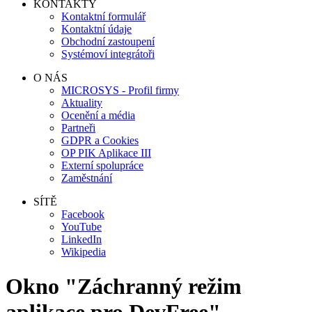
KONTAKTY
Kontaktní formulář
Kontaktní údaje
Obchodní zastoupení
Systémoví integrátoři
O NÁS
MICROSYS - Profil firmy
Aktuality
Ocenění a média
Partneři
GDPR a Cookies
OP PIK Aplikace III
Externí spolupráce
Zaměstnání
SÍTĚ
Facebook
YouTube
LinkedIn
Wikipedia
Okno "Záchranný režim
aplikace pro
DevFree
"