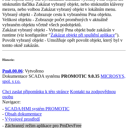
stisknutím tlačítka
Zakázat vybraný objekt
, nebo stisknutím klávesy
mezera
, nebo volbou
Zakázat vybraný objekt
v lokálním menu.
Vybraný objekt - Zobrazuje cestu k vybranému
Pma
objektu.
Velikost objektu - Zobrazuje počet proměnných v aktuálně
vybraném objektu včetně všech podobjektů.
Zakázat vybraný objekt - Vybraný
Pma
objekt bude zakázán v
runtime (viz konfigurátor "
Zakázat objekt při spuštění aplikace
").
Povolit vybraný objekt - Umožňuje opět povolit objekt, který byl v
tomto okně zakázán.
Historie:
Pm8.00.06
: Vytvořeno
Dokumentace SCADA systému
PROMOTIC 9.0.35
MICROSYS,
spol. s r.o.
Chci zaslat připomínku k této stránce
Kontakt na zodpovědnou
osobu
Navigace:
-
SCADA/HMI systém PROMOTIC
-
Obsah dokumentace
-
Vývojové prostředí
-
Záchranný režim aplikace pro
PmDevFree