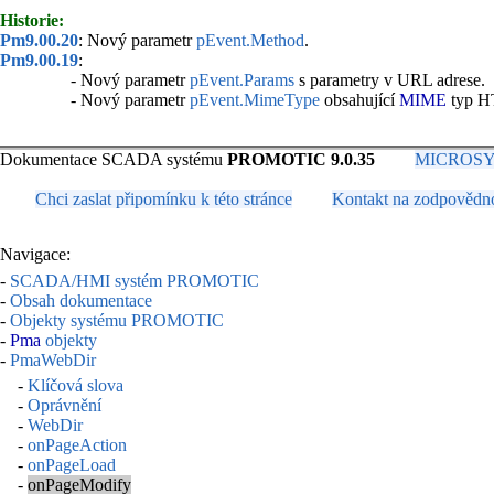
Historie:
Pm9.00.20
: Nový parametr
pEvent.Method
.
Pm9.00.19
:
- Nový parametr
pEvent.Params
s parametry v URL adrese.
- Nový parametr
pEvent.MimeType
obsahující
MIME
typ H
Dokumentace SCADA systému
PROMOTIC 9.0.35
MICROSYS, 
Chci zaslat připomínku k této stránce
Kontakt na zodpovědn
Navigace:
-
SCADA/HMI systém PROMOTIC
-
Obsah dokumentace
-
Objekty systému PROMOTIC
-
Pma
objekty
-
PmaWebDir
-
Klíčová slova
-
Oprávnění
-
WebDir
-
onPageAction
-
onPageLoad
-
onPageModify