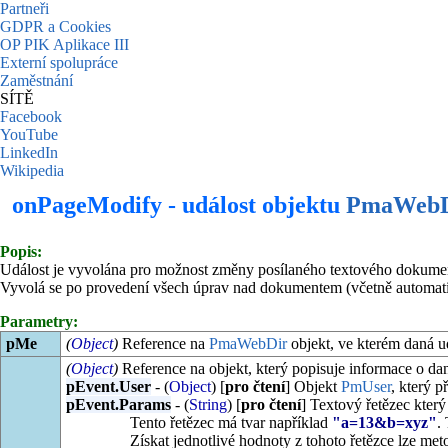
Partneři
GDPR a Cookies
OP PIK Aplikace III
Externí spolupráce
Zaměstnání
SÍTĚ
Facebook
YouTube
LinkedIn
Wikipedia
onPageModify - událost objektu
PmaWebD
Popis:
Událost je vyvolána pro možnost změny posílaného textového dokume
Vyvolá se po provedení všech úprav nad dokumentem (včetně automati
Parametry:
pMe
(
Object
)
Reference na
PmaWebDir
objekt, ve kterém daná u
(
Object
)
Reference na objekt, který popisuje informace o dan
pEvent.User
- (
Object
) [
pro čtení
] Objekt
PmUser
, který p
pEvent.Params
- (
String
) [
pro čtení
] Textový řetězec kter
Tento řetězec má tvar například
"a=13&b=xyz"
.
Získat jednotlivé hodnoty z tohoto řetězce lze me