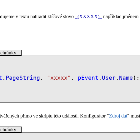
adujeme v textu nahradit klíčové slovo
_(XXXXX)_
například jménem 
schránky
t
.
PageString
,
"xxxxx"
,
pEvent
.
User
.
Name
);
řených přímo ve skriptu této události. Konfigurátor "
Zdroj dat
" musí
schránky