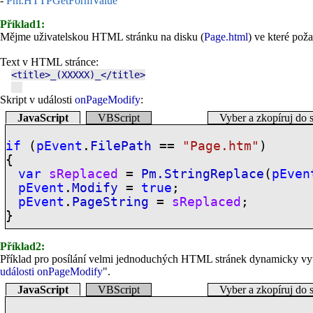
-
Pm.HTTPGetFormValue
Příklad1:
Mějme uživatelskou HTML stránku na disku (
Page.html
) ve které pož
Text v HTML stránce:
<title>_(XXXXX)_</title>
Skript v události
onPageModify
:
JavaScript
VBScript
Vyber a zkopíruj do 
if
(
pEvent
.
FilePath
==
"Page.htm"
)
{
var
sReplaced
=
Pm.StringReplace
(
pEven
pEvent
.
Modify
=
true
;
pEvent
.
PageString
=
sReplaced
;
}
Příklad2:
Příklad pro posílání velmi jednoduchých HTML stránek dynamicky vytvá
události
onPageModify
".
JavaScript
VBScript
Vyber a zkopíruj do 