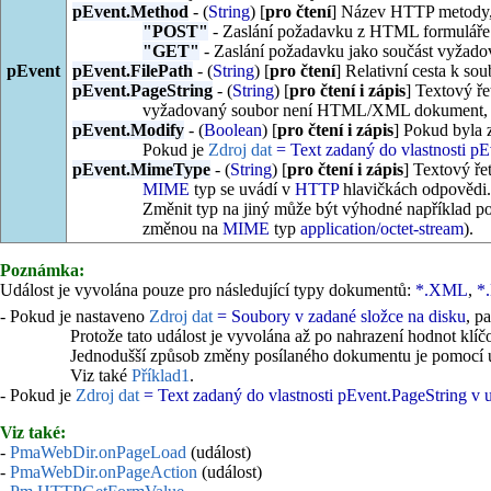
pEvent.Method
- (
String
) [
pro čtení
] Název HTTP metody, 
"POST"
- Zaslání požadavku z HTML formuláře
"GET"
- Zaslání požadavku jako součást vyžado
pEvent
pEvent.FilePath
- (
String
) [
pro čtení
] Relativní cesta k so
pEvent.PageString
- (
String
) [
pro čtení i zápis
] Textový ř
vyžadovaný soubor není HTML/XML dokument, pak 
pEvent.Modify
- (
Boolean
) [
pro čtení i zápis
] Pokud byla 
Pokud je
Zdroj dat
= Text zadaný do vlastnosti
pE
pEvent.MimeType
- (
String
) [
pro čtení i zápis
] Textový ře
MIME
typ se uvádí v
HTTP
hlavičkách odpovědi.
Změnit typ na jiný může být výhodné například pok
změnou na
MIME
typ
application/octet-stream
).
Poznámka:
Událost je vyvolána pouze pro následující typy dokumentů:
*.XML
,
*
- Pokud je nastaveno
Zdroj dat
= Soubory v zadané složce na disku
, p
Protože tato událost je vyvolána až po nahrazení hodnot klí
Jednodušší způsob změny posílaného dokumentu je pomocí 
Viz také
Příklad1
.
- Pokud je
Zdroj dat
= Text zadaný do vlastnosti
pEvent.PageString
v u
Viz také:
-
PmaWebDir.onPageLoad
(událost)
-
PmaWebDir.onPageAction
(událost)