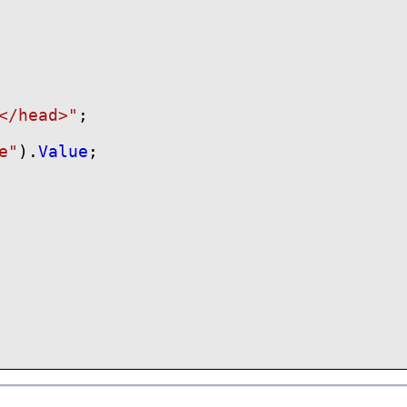
</head>"
;
e"
).
Value
;