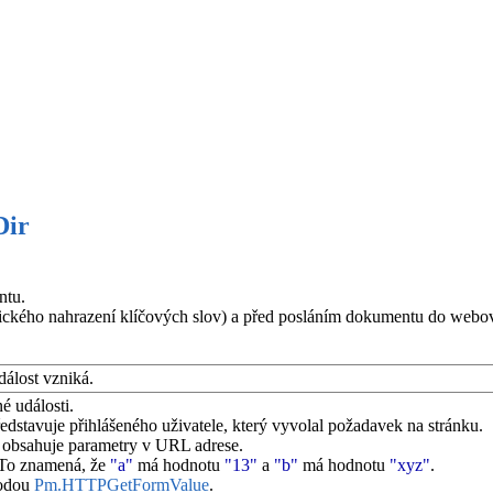
ir
ntu.
ckého nahrazení klíčových slov) a před posláním dokumentu do webov
dálost vzniká.
é události.
ředstavuje přihlášeného uživatele, který vyvolal požadavek na stránku.
ý obsahuje parametry v URL adrese.
 To znamená, že
"a"
má hodnotu
"13"
a
"b"
má hodnotu
"xyz"
.
todou
Pm.HTTPGetFormValue
.