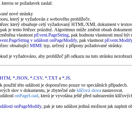
kterou se požadavek zaslal:
vané nové stránky
uboru, který je vyžadován z webového prohlížeče.
etězec který obsahuje celý vyžadovaný HTML/XML dokument v textové
je tento řetězec prázdný. Algoritmus může změnit obsah dokumentu z
změněna vlastnost
pEvent.PageString
, pak hodnota vlastnosti musí být
vent.PageString
v události
onPageModify
, pak vlastnost
pEvent.Modif
tězec obsahující
MIME
typ, určený z přípony požadované stránky.
ud je vyžadováno, aby prohlížeč při odkazu na tuto stránku nezobrazil 
.HTM
,
*.JSON
,
*.CSV
,
*.TXT
a
*.JS
.
ak použití této události je doporučeno pouze ve speciálních případech.
čových slov v dokumentu, je zbytečné zde
klíčová slova
nastavovat.
události
onPageLoad
, která je vyvolána ještě před nahrazením klíčovýc
dálosti
onPageModify
, pak je tato událost jediná možnost jak naplnit o