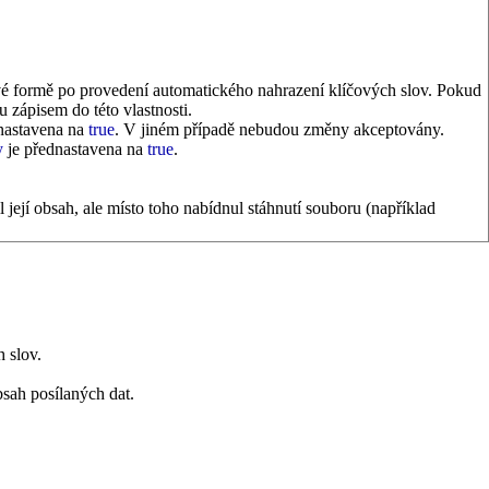
 formě po provedení automatického nahrazení klíčových slov. Pokud
ápisem do této vlastnosti.
 nastavena na
true
. V jiném případě nebudou změny akceptovány.
y
je přednastavena na
true
.
její obsah, ale místo toho nabídnul stáhnutí souboru (například
h slov.
bsah posílaných dat.