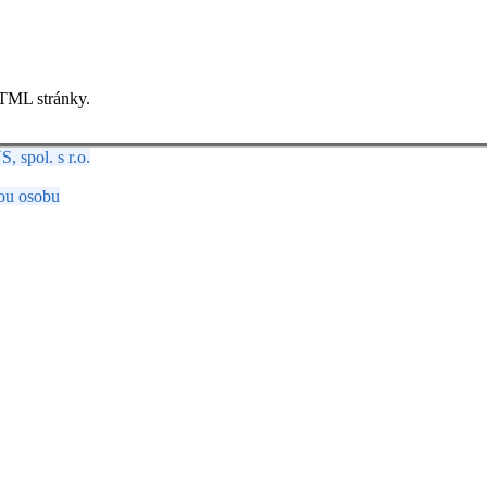
TML stránky.
spol. s r.o.
ou osobu