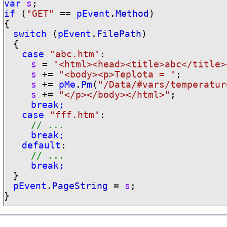
var
s
;
if
(
"GET"
==
pEvent
.
Method
)
{
switch
(
pEvent
.
FilePath
)
{
case
"abc.htm"
:
s
=
"<html><head><title>abc</title>
s
+=
"<body><p>Teplota = "
;
s
+=
pMe
.
Pm
(
"/Data/
#vars
/temperatur
s
+=
"</p></body></html>"
;
break;
case
"fff.htm"
:
// ...
break;
default
:
// ...
break;
}
pEvent
.
PageString
=
s
;
}