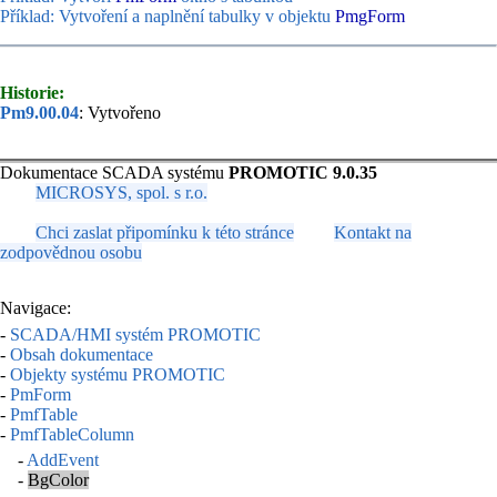
Příklad: Vytvoření a naplnění tabulky v objektu
PmgForm
Historie:
Pm9.00.04
: Vytvořeno
Dokumentace SCADA systému
PROMOTIC 9.0.35
MICROSYS, spol. s r.o.
Chci zaslat připomínku k této stránce
Kontakt na
zodpovědnou osobu
Navigace:
-
SCADA/HMI systém PROMOTIC
-
Obsah dokumentace
-
Objekty systému PROMOTIC
-
PmForm
-
PmfTable
-
PmfTableColumn
-
AddEvent
-
BgColor