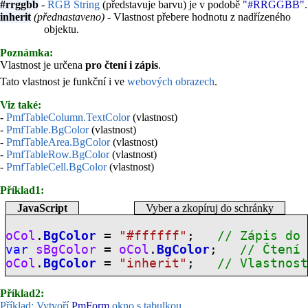
#rrggbb
-
RGB String
(představuje barvu) je v podobě
"#RRGGBB"
.
inherit
(přednastaveno)
- Vlastnost přebere hodnotu z nadřízeného
objektu.
Poznámka:
Vlastnost je určena
pro čtení i zápis
.
Tato vlastnost je funkční i ve
webových obrazech
.
Viz také:
-
PmfTableColumn.TextColor
(vlastnost)
-
PmfTable.BgColor
(vlastnost)
-
PmfTableArea.BgColor
(vlastnost)
-
PmfTableRow.BgColor
(vlastnost)
-
PmfTableCell.BgColor
(vlastnost)
Příklad1:
JavaScript
Vyber a zkopíruj do schránky
oCol
.
BgColor
=
"#ffffff"
;
// Zápis do
var
sBgColor
=
oCol
.
BgColor
;
// Čtení
oCol
.
BgColor
=
"inherit"
;
// Vlastnos
Příklad2:
Příklad: Vytvoří
PmForm
okno s tabulkou