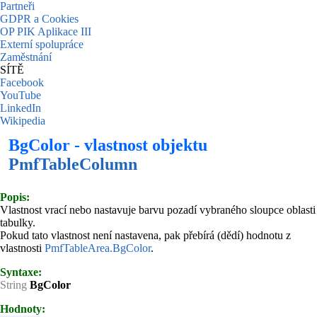
Partneři
GDPR a Cookies
OP PIK Aplikace III
Externí spolupráce
Zaměstnání
SÍTĚ
Facebook
YouTube
LinkedIn
Wikipedia
BgColor - vlastnost objektu
PmfTableColumn
Popis:
Vlastnost vrací nebo nastavuje barvu pozadí vybraného sloupce oblasti
tabulky.
Pokud tato vlastnost není nastavena, pak přebírá (dědí) hodnotu z
vlastnosti
PmfTableArea.BgColor
.
Syntaxe:
String
BgColor
Hodnoty: