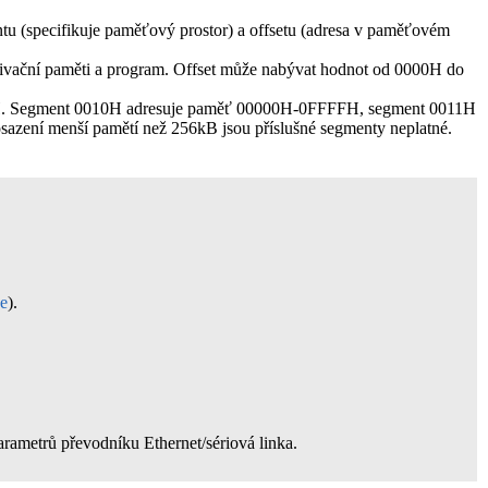
tu (specifikuje paměťový prostor) a offsetu (adresa v paměťovém
hivační paměti a program. Offset může nabývat hodnot od 0000H do
FFH. Segment 0010H adresuje paměť 00000H-0FFFFH, segment 0011H
ní menší pamětí než 256kB jsou příslušné segmenty neplatné.
e
).
arametrů převodníku Ethernet/sériová linka.