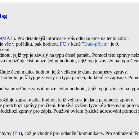
sg
NMAT
u. Pro detailnější informace Vás odkazujeme na tento zdroj.
je vše v pořádku, pak hodnota
FC
v kartě "
Data-příjem
" je 0.
ízení.
notu, jejíž typ je závislý na typu čtené paměti. Pomocí této zprávy nel
áva umožňuje číst pouze jednu hodnotu, jejíž typ je závislý na typu čte
ňuje čtení matice hodnot, jejíž velikost je dána parametry zprávy.
odnotu, jejíž typ je závislý na typu paměti, do které se zapisuje. Pom
práva umožňuje zapsat pouze jednu hodnotu, jejíž typ je závislý na typu
ožňuje zapsat matici hodnot, jejíž velikost je dána parametry zprávy.
e předchozí zprávy pro čtení. Používá ovšem fyzické adresování pomoc
předchozí zprávy pro zápis. Používá ovšem fyzické adresování pomocí 
 chyby (
Err
), což je vhodné pro odladění komunikace. Pro zobrazení tě