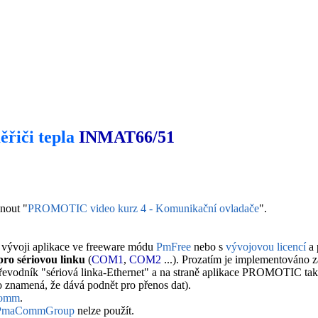
ěřiči tepla
INMAT66/51
nout "
PROMOTIC video kurz 4 - Komunikační ovladače
".
i vývoji aplikace ve freeware módu
PmFree
nebo s
vývojovou licencí
a 
pro sériovou linku
(
COM1
,
COM2
...). Prozatím je implementováno za
t převodník "sériová linka-Ethernet" a na straně aplikace PROMOTIC ta
o znamená, že dává podnět pro přenos dat).
omm
.
PmaCommGroup
nelze použít.