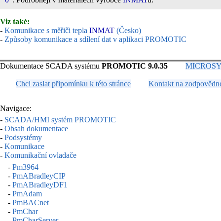
Viz také:
-
Komunikace s měřiči tepla
INMAT
(Česko)
-
Způsoby komunikace a sdílení dat v aplikaci PROMOTIC
Dokumentace SCADA systému
PROMOTIC 9.0.35
MICROSYS, 
Chci zaslat připomínku k této stránce
Kontakt na zodpovědn
Navigace:
-
SCADA/HMI systém PROMOTIC
-
Obsah dokumentace
-
Podsystémy
-
Komunikace
-
Komunikační ovladače
-
Pm3964
-
PmABradleyCIP
-
PmABradleyDF1
-
PmAdam
-
PmBACnet
-
PmChar
-
PmCharServer