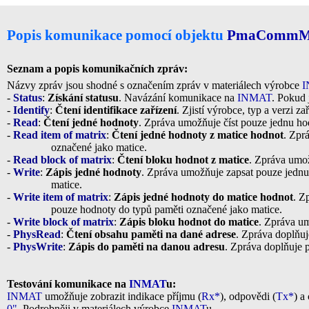
Popis komunikace
pomocí objektu
PmaCommM
Seznam a popis komunikačních zpráv:
Názvy zpráv jsou shodné s označením zpráv v materiálech výrobce
I
-
Status
:
Získání statusu
. Navázání komunikace na
INMAT
. Pokud 
-
Identify
:
Čtení identifikace zařízení
. Zjistí výrobce, typ a verzi zař
-
Read
:
Čtení jedné hodnoty
. Zpráva umožňuje číst pouze jednu hod
-
Read item of matrix
:
Čtení jedné hodnoty z matice hodnot
. Zpr
označené jako matice.
-
Read block of matrix
:
Čtení bloku hodnot z matice
. Zpráva umož
-
Write
:
Zápis jedné hodnoty
. Zpráva umožňuje zapsat pouze jednu h
matice.
-
Write item of matrix
:
Zápis jedné hodnoty do matice hodnot
. Z
pouze hodnoty do typů paměti označené jako matice.
-
Write block of matrix
:
Zápis bloku hodnot do matice
. Zpráva um
-
PhysRead
:
Čtení obsahu paměti na dané adrese
. Zpráva doplňuj
-
PhysWrite
:
Zápis do paměti na danou adresu
. Zpráva doplňuje 
Testování komunikace na
INMAT
u:
INMAT
umožňuje zobrazit indikace příjmu (
Rx*
), odpovědi (
Tx*
) a
0"
. Podrobněji v materiálech výrobce
INMAT
u.