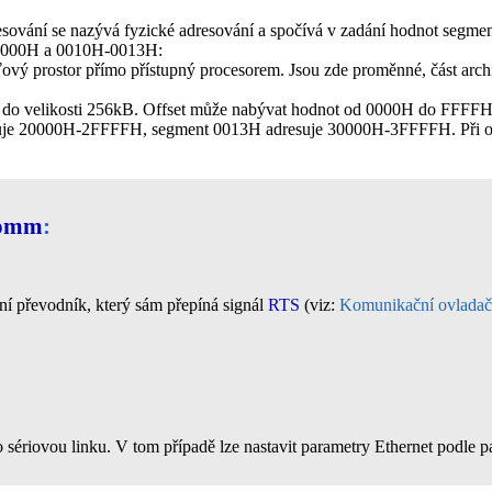
ování se nazývá fyzické adresování a spočívá v zadání hodnot segmen
 0000H a 0010H-0013H:
ový prostor přímo přístupný procesorem. Jsou zde proměnné, část arc
až do velikosti 256kB. Offset může nabývat hodnot od 0000H do FF
e 20000H-2FFFFH, segment 0013H adresuje 30000H-3FFFFH. Při osaze
omm
:
tní převodník, který sám přepíná signál
RTS
(viz:
Komunikační ovladač
o sériovou linku. V tom případě lze nastavit parametry Ethernet podle p