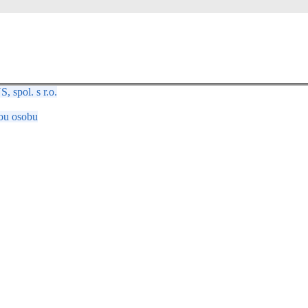
spol. s r.o.
ou osobu