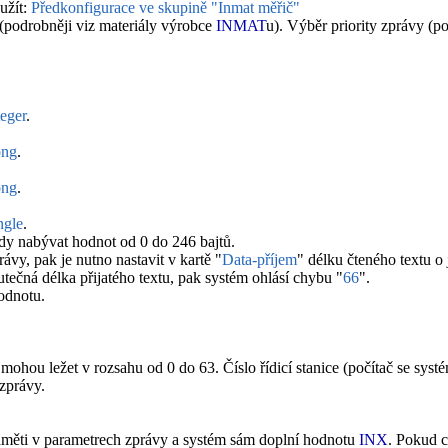
užít:
Předkonfigurace ve skupině "Inmat měřič"
(podrobněji viz materiály výrobce
INMAT
u). Výběr priority zprávy (p
teger
.
ng
.
ng
.
ngle
.
edy nabývat hodnot od 0 do 246 bajtů.
vy, pak je nutno nastavit v kartě "
Data-příjem
" délku čteného textu o 
tečná délka přijatého textu, pak systém ohlásí chybu "
66
".
odnotu.
 mohou ležet v rozsahu od 0 do 63. Číslo řídicí stanice (počítač se 
 zprávy.
aměti v parametrech zprávy a systém sám doplní hodnotu
INX
. Pokud 