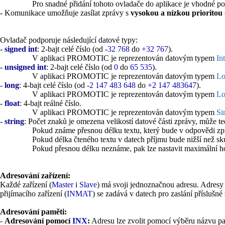
Pro snadné přidání tohoto ovladače do aplikace je vhodné po
- Komunikace umožňuje zasílat zprávy s
vysokou a nízkou prioritou
Ovladač podporuje následující datové typy:
-
signed int
: 2-bajt celé číslo (od
-32 768
do
+32 767
).
V aplikaci PROMOTIC je reprezentován datovým typem
In
-
unsigned int
: 2-bajt celé číslo (od
0
do
65 535
).
V aplikaci PROMOTIC je reprezentován datovým typem
Lo
-
long
: 4-bajt celé číslo (od
-2 147 483 648
do
+2 147 483647
).
V aplikaci PROMOTIC je reprezentován datovým typem
Lo
-
float
: 4-bajt reálné číslo.
V aplikaci PROMOTIC je reprezentován datovým typem
Si
-
string
: Počet znaků je omezena velikostí datové části zprávy, může t
Pokud známe přesnou délku textu, který bude v odpovědi zprá
Pokud délka čteného textu v datech příjmu bude nižší než sku
Pokud přesnou délku neznáme, pak lze nastavit maximální h
Adresování zařízení:
Každé zařízení (
Master
i
Slave
) má svoji jednoznačnou adresu. Adresy
přijímacího zařízení (
INMAT
) se zadává v datech pro zaslání příslušné
Adresování paměti:
-
Adresování pomocí
INX
:
Adresu lze zvolit pomocí výběru názvu p