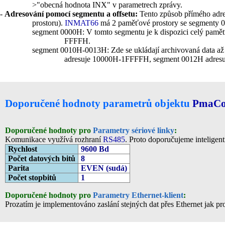
>"obecná hodnota INX" v parametrech zprávy.
-
Adresování pomocí segmentu a offsetu:
Tento způsob přímého adres
prostoru).
INMAT66
má 2 paměťové prostory se segmenty
segment 0000H: V tomto segmentu je k dispozici celý paměť
FFFFH.
segment 0010H-0013H: Zde se ukládají archivovaná data 
adresuje 10000H-1FFFFH, segment 0012H adresuj
Doporučené hodnoty parametrů objektu
PmaC
Doporučené hodnoty pro
Parametry sériové linky
:
Komunikace využívá rozhraní
RS485
. Proto doporučujeme inteligen
Rychlost
9600 Bd
Počet datových bitů
8
Parita
EVEN (sudá)
Počet stopbitů
1
Doporučené hodnoty pro
Parametry Ethernet-klient
:
Prozatím je implementováno zaslání stejných dat přes Ethernet jak pr