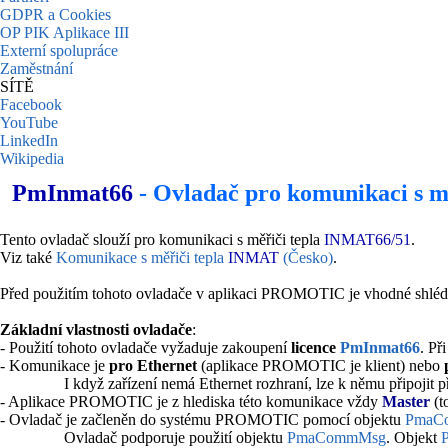
GDPR a Cookies
OP PIK Aplikace III
Externí spolupráce
Zaměstnání
SÍTĚ
Facebook
YouTube
LinkedIn
Wikipedia
PmInmat66
- Ovladač pro komunikaci s m
Tento ovladač slouží pro komunikaci s měřiči tepla
INMAT66/51
.
Viz také
Komunikace s měřiči tepla
INMAT
(Česko)
.
Před použitím tohoto ovladače v aplikaci PROMOTIC je vhodné shléd
Základní vlastnosti ovladače
:
- Použití tohoto ovladače vyžaduje zakoupení
licence
PmInmat66
. Př
- Komunikace je
pro Ethernet
(aplikace PROMOTIC je klient) nebo
I když zařízení nemá Ethernet rozhraní, lze k němu připoji
- Aplikace PROMOTIC je z hlediska této komunikace vždy
Master
(t
- Ovladač je začleněn do systému PROMOTIC pomocí objektu
PmaC
Ovladač podporuje použití objektu
PmaCommMsg
. Objekt