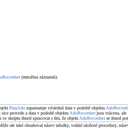
oRecordset
(množina záznamů).
bjekt
PmaAdo
zapamatuje výsledná data v podobě objektu
AdoRecords
z sice provede a data v podobě objektu
AdoRecordset
jsou vrácena, ale
 ve skriptu ihned zpracovat s tím, že objekt
AdoRecordset
se ihned pot
 Může ale také obsahovat název tabulky, volání uložené procedury, ná