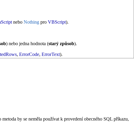
aScript
nebo
Nothing
pro
VBScript
).
sob
) nebo jedna hodnota (
starý způsob
).
ctedRows
,
ErrorCode
,
ErrorText
).
to metoda by se neměla používat k provedení obecného SQL příkazu,