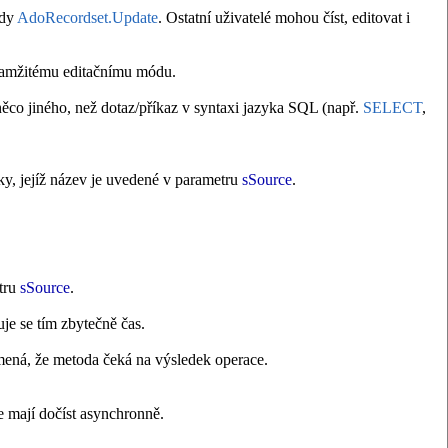
ody
AdoRecordset.Update
. Ostatní uživatelé mohou číst, editovat i
kamžitému editačnímu módu.
ěco jiného, než dotaz/příkaz v syntaxi jazyka SQL (např.
SELECT
,
, jejíž název je uvedené v parametru
sSource
.
tru
sSource
.
uje se tím zbytečně čas.
mená, že metoda čeká na výsledek operace.
e mají dočíst asynchronně.