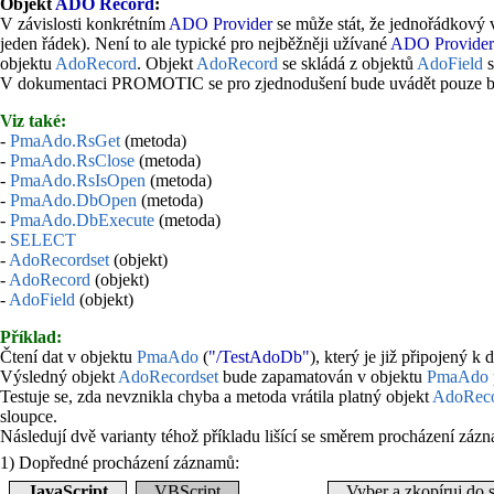
Objekt
ADO Record
:
V závislosti konkrétním
ADO Provider
se může stát, že jednořádkový
jeden řádek). Není to ale typické pro nejběžněji užívané
ADO Provider
objektu
AdoRecord
. Objekt
AdoRecord
se skládá z objektů
AdoField
s
V dokumentaci PROMOTIC se pro zjednodušení bude uvádět pouze bě
Viz také:
-
PmaAdo.RsGet
(metoda)
-
PmaAdo.RsClose
(metoda)
-
PmaAdo.RsIsOpen
(metoda)
-
PmaAdo.DbOpen
(metoda)
-
PmaAdo.DbExecute
(metoda)
-
SELECT
-
AdoRecordset
(objekt)
-
AdoRecord
(objekt)
-
AdoField
(objekt)
Příklad:
Čtení dat v objektu
PmaAdo
(
"/TestAdoDb"
), který je již připojený k
Výsledný objekt
AdoRecordset
bude zapamatován v objektu
PmaAdo
Testuje se, zda nevznikla chyba a metoda vrátila platný objekt
AdoReco
sloupce.
Následují dvě varianty téhož příkladu lišící se směrem procházení záz
1) Dopředné procházení záznamů:
JavaScript
VBScript
Vyber a zkopíruj do 