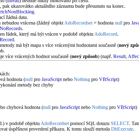
no (
thread
) nebude nikdy blokováno při čtení.
, pak ukazovátko aktuálního záznamu bude přesunuto na konec.
tchNonBlocking
.
ací žádná data.
a nebudou vrácena (žádný objekt
AdoRecordset
= hodnota
null
pro
Jav
NoRecords
.
eden řádek, který má být vrácen v podobě objektu
AdoRecord
.
Record
.
 metody má být mapa s více vrácenými hodnotami současně (
nový způ
ob.
uje více vrácených hodnot současně (
nový způsob
) (např.
Result
,
Affe
kách:
vá hodnota (
null
pro
JavaScript
nebo
Nothing
pro
VBScript
)
ykonání metody bez chyby
bo chybová hodnota (
null
pro
JavaScript
nebo
Nothing
pro
VBScript
)
td.) v podobě objektu
AdoRecordset
pomocí SQL dotazu
SELECT
. Ta
stovat úspěšnost provedení příkazu. K tomu slouží metoda
DbExecute
.