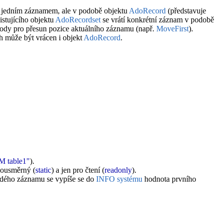
 jedním záznamem, ale v podobě objektu
AdoRecord
(představuje
istujícího objektu
AdoRecordset
se vrátí konkrétní záznam v podobě
tody pro přesun pozice aktuálního záznamu (např.
MoveFirst
).
ch může být vrácen i objekt
AdoRecord
.
 table1"
).
bousměrný (
static
) a jen pro čtení (
readonly
).
dého záznamu se vypíše se do
INFO systému
hodnota prvního