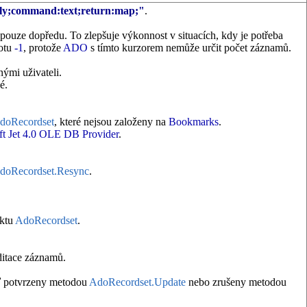
nly;command:text;return:map;"
.
 pouze dopředu. To zlepšuje výkonnost v situacích, kdy je potřeba
otu
-1
, protože
ADO
s tímto kurzorem nemůže určit počet záznamů.
ými uživateli.
é.
doRecordset
, které nejsou založeny na
Bookmarks
.
ft Jet 4.0 OLE DB Provider
.
doRecordset.Resync
.
ektu
AdoRecordset
.
editace záznamů.
uď potvrzeny metodou
AdoRecordset.Update
nebo zrušeny metodou