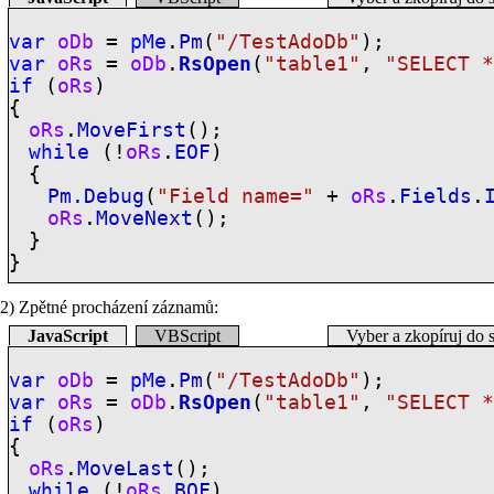
var
oDb
=
pMe
.
Pm
(
"/TestAdoDb"
);
var
oRs
=
oDb
.
RsOpen
(
"table1"
,
"SELECT 
if
(
oRs
)
{
oRs
.
MoveFirst
();
while
(!
oRs
.
EOF
)
{
Pm.Debug
(
"Field name="
+
oRs
.
Fields
.
oRs
.
MoveNext
();
}
}
2) Zpětné procházení záznamů:
JavaScript
VBScript
Vyber a zkopíruj do 
var
oDb
=
pMe
.
Pm
(
"/TestAdoDb"
);
var
oRs
=
oDb
.
RsOpen
(
"table1"
,
"SELECT 
if
(
oRs
)
{
oRs
.
MoveLast
();
while
(!
oRs
.
BOF
)