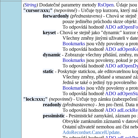
(
String
)
Dodatečné parametry metody
RsOpen
. Údaje jsou
"cursor:xxx;"
(nepovinné)
- Určuje typ kurzoru, který má
forwardonly
(přednastaveno)
- Chová se stejně 
pouze jediného průchodu skrze objekt
To odpovídá hodnotě
ADO adOpenFo
keyset
- Chová se stejně jako "dynamic" kurzor 
Všechny změny jinými uživateli v date
Bookmarks
jsou vždy povoleny a proto
To odpovídá hodnotě
ADO adOpenKe
dynamic
- Zobrazuje všechny přidání, změny, m
Bookmarks
jsou povoleny, pokud je p
To odpovídá hodnotě
ADO adOpenDy
static
- Poskytuje statickou, ale editovatelnou ko
Všechny změny, přidané a smazané záz
Jedná se také o jediný typ povoleného 
Bookmarks
jsou vždy povoleny a proto
To odpovídá hodnotě
ADO adOpenSta
"lock:xxx;"
(nepovinné)
- Určuje typ zámku (zabezpečení 
readonly
(přednastaveno)
- Jen pro čtení. Data n
To odpovídá hodnotě
ADO adLockRe
pessimistic
- Pesimistické zamykání, záznam po
Obvykle zamknutím záznamů v datovém 
Ostatní uživatelé nemohou ani číst ne
AdoRecordset.CancelUpdate
.
To odpovídá hodnotě
ADO adLockPess