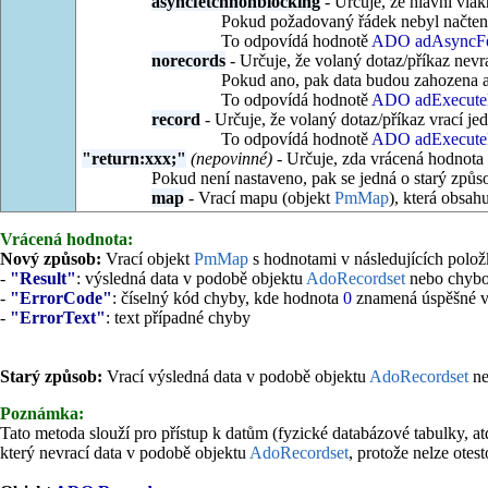
asyncfetchnonblocking
- Určuje, že hlavní vlák
Pokud požadovaný řádek nebyl načten
To odpovídá hodnotě
ADO adAsyncFe
norecords
- Určuje, že volaný dotaz/příkaz nevr
Pokud ano, pak data budou zahozena 
To odpovídá hodnotě
ADO adExecute
record
- Určuje, že volaný dotaz/příkaz vrací j
To odpovídá hodnotě
ADO adExecute
"return:xxx;"
(nepovinné)
- Určuje, zda vrácená hodnota
Pokud není nastaveno, pak se jedná o starý způs
map
- Vrací mapu (objekt
PmMap
), která obsah
Vrácená hodnota:
Nový způsob:
Vrací objekt
PmMap
s hodnotami v následujících polož
-
"Result"
:
výsledná data v podobě objektu
AdoRecordset
nebo chybo
-
"ErrorCode"
:
číselný kód chyby, kde hodnota
0
znamená úspěšné v
-
"ErrorText"
:
text případné chyby
Starý způsob:
Vrací výsledná data v podobě objektu
AdoRecordset
ne
Poznámka:
Tato metoda slouží pro přístup k datům (fyzické databázové tabulky, a
který nevrací data v podobě objektu
AdoRecordset
, protože nelze ote