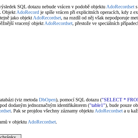
 výsledek SQL dotazu nebude vrácen v podobě objektu
AdoRecordset
s
. Objekt
AdoRecord
je spíše vrácen při explicitních operacích, kdy z ex
tejně jako objekt
AdoRecordset
, na rozdíl od něj však nepodporuje me
žnější vracený objekt
AdoRecordset
, přestože ve speciálních případe
 databázi (viz metoda
DbOpen
), pomocí SQL dotazu (
"SELECT * FROM
pod dodaným jednoznačným identifikátorem (
"table1"
), bude pouze o
rdset
. Pak se projdou všechny záznamy objektu
AdoRecordset
a u kaž
namů v objektu
AdoRecordset
.
schránky