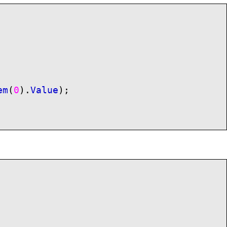
em
(
0
).
Value
);