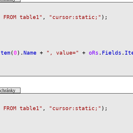
* FROM table1"
,
"cursor:static;"
);
Item
(
0
).
Name
+
", value="
+
oRs
.
Fields
.
It
schránky
* FROM table1"
,
"cursor:static;"
);