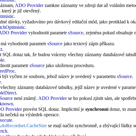
záznam,
ADO Provider
zamkne záznamy ve zdroji dat až voláním met
který je již otevřený.
mistic
.
dné dávky, vyžadováno pro dávkový editační mód, jako protiklad k o
hOptimistic
.
ADO Provider
vyhodnotit parametr
sSource
, zejména pokud obsahuje n
má vyhodnotit parametr
sSource
jako textový zápis příkazu.
t
.
 SQL dotaz tak, že budou vráceny všechny záznamy databázové tabulky
le
.
notit parametr
sSource
jako uloženou proceduru.
edProc
.
 být vyčten ze souboru, jehož název je uvedený v parametru
sSource
.
e
.
 všechny záznamy databázové tabulky, jejíž název je uvedené v parame
eDirect
.
Source
není známý.
ADO Provider
se ho pokusí zjistit sám, ale spotřeb
known
.
O Provider
provést SQL dotaz. Implicitní je
synchronní
dotaz, to zna
da nečeká na výsledek operace.
ecute
.
doRecordset.CacheSize
se mají načíst synchronně, a zbývající řádky s
tch
.