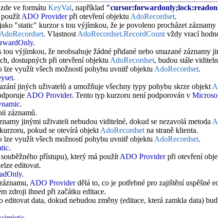
 zde ve formátu
KeyVal
, například
"cursor:forwardonly;lock:reado
 použít
ADO Provider
při otevření objektu
AdoRecordset
.
jako "static" kurzor s tou výjímkou, že je povoleno procházet záznamy
AdoRecordset
. Vlastnost
AdoRecordset.RecordCount
vždy vrací hodn
rwardOnly
.
s tou výjímkou, že neobsahuje žádné přidané nebo smazané záznamy jin
ch, dostupných při otevření objektu
AdoRecordset
, budou stále viditeln
 lze využít všech možností pohybu uvnitř objektu
AdoRecordset
.
yset
.
azání jiných uživatelů a umožňuje všechny typy pohybu skrze objekt
A
odporuje
ADO Provider
. Tento typ kurzoru není podporován v
Microso
namic
.
pii záznamů.
namy jinými uživateli nebudou viditelné, dokud se nezavolá metoda
A
kurzoru, pokud se otevírá objekt
AdoRecordset
na straně klienta.
 lze využít všech možností pohybu uvnitř objektu
AdoRecordset
.
tic
.
souběžného přístupu), který má použít
ADO Provider
při otevření obj
elze editovat.
adOnly
.
 záznamu,
ADO Provider
dělá to, co je potřebné pro zajištění uspěšné 
zdroji ihned při začátku editace.
bo editovat data, dokud nebudou změny (editace, která zamkla data) b
imistic
.