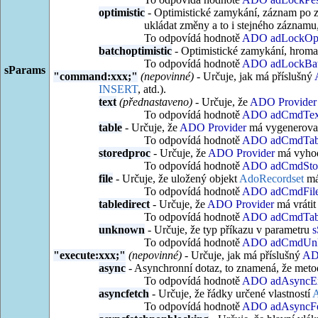
optimistic
- Optimistické zamykání, záznam po 
ukládat změny a to i stejného záznamu, 
To odpovídá hodnotě
ADO adLockOpti
batchoptimistic
- Optimistické zamykání, hroma
To odpovídá hodnotě
ADO adLockBatc
sParams
"command:xxx;"
(nepovinné)
- Určuje, jak má příslušný
INSERT
, atd.).
text
(přednastaveno)
- Určuje, že
ADO Provider
To odpovídá hodnotě
ADO adCmdTex
table
- Určuje, že
ADO Provider
má vygenerovat
To odpovídá hodnotě
ADO adCmdTab
storedproc
- Určuje, že
ADO Provider
má vyhod
To odpovídá hodnotě
ADO adCmdStor
file
- Určuje, že uložený objekt
AdoRecordset
má
To odpovídá hodnotě
ADO adCmdFil
tabledirect
- Určuje, že
ADO Provider
má vrátit
To odpovídá hodnotě
ADO adCmdTabl
unknown
- Určuje, že typ příkazu v parametru
s
To odpovídá hodnotě
ADO adCmdUn
"execute:xxx;"
(nepovinné)
- Určuje, jak má příslušný
AD
async
- Asynchronní dotaz, to znamená, že meto
To odpovídá hodnotě
ADO adAsyncEx
asyncfetch
- Určuje, že řádky určené vlastností
A
To odpovídá hodnotě
ADO adAsyncFe