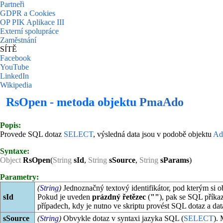
Partneři
GDPR a Cookies
OP PIK Aplikace III
Externí spolupráce
Zaměstnání
SÍTĚ
Facebook
YouTube
LinkedIn
Wikipedia
RsOpen - metoda objektu
PmaAdo
Popis:
Provede SQL dotaz
SELECT
, výsledná data jsou v podobě objektu
Ad
Syntaxe:
Object
RsOpen
(
String
sId
,
String
sSource
,
String
sParams
)
Parametry:
(
String
)
Jednoznačný textový identifikátor, pod kterým si o
sId
Pokud je uveden
prázdný řetězec
(
""
), pak se SQL příka
případech, kdy je nutno ve skriptu provést SQL dotaz a data
sSource
(
String
)
Obvykle dotaz v syntaxi jazyka SQL (
SELECT
).