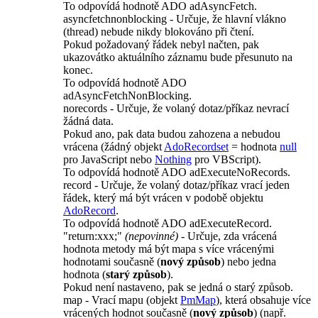
To odpovídá hodnotě
ADO adAsyncFetch
.
asyncfetchnonblocking
- Určuje, že hlavní vlákno
(
thread
) nebude nikdy blokováno při čtení.
Pokud požadovaný řádek nebyl načten, pak
ukazovátko aktuálního záznamu bude přesunuto na
konec.
To odpovídá hodnotě
ADO
adAsyncFetchNonBlocking
.
norecords
- Určuje, že volaný dotaz/příkaz nevrací
žádná data.
Pokud ano, pak data budou zahozena a nebudou
vrácena (žádný objekt
AdoRecordset
= hodnota
null
pro
JavaScript
nebo
Nothing
pro
VBScript
).
To odpovídá hodnotě
ADO adExecuteNoRecords
.
record
- Určuje, že volaný dotaz/příkaz vrací jeden
řádek, který má být vrácen v podobě objektu
AdoRecord
.
To odpovídá hodnotě
ADO adExecuteRecord
.
"return:xxx;"
(nepovinné)
- Určuje, zda vrácená
hodnota metody má být mapa s více vrácenými
hodnotami současně (
nový způsob
) nebo jedna
hodnota (
starý způsob
).
Pokud není nastaveno, pak se jedná o starý způsob.
map
- Vrací mapu (objekt
PmMap
), která obsahuje více
vrácených hodnot současně (
nový způsob
) (např.