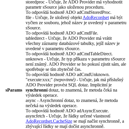
storedproc
- Určuje, že
ADO Provider
má vyhodnotit
parametr
sSource
jako uloženou proceduru.
To odpovídá hodnotě
ADO adCmdStoredProc
.
file
- Určuje, že uložený objekt
AdoRecordset
má být
vyčten ze souboru, jehož název je uvedený v parametru
sSource
.
To odpovídá hodnotě
ADO adCmdFile
.
tabledirect
- Určuje, že
ADO Provider
má vrátit
všechny záznamy databázové tabulky, jejíž název je
uvedené v parametru
sSource
.
To odpovídá hodnotě
ADO adCmdTableDirect
.
unknown
- Určuje, že typ příkazu v parametru
sSource
není známý.
ADO Provider
se ho pokusí zjistit sám, ale
spotřebuje se tím zbytečně čas.
To odpovídá hodnotě
ADO adCmdUnknown
.
"execute:xxx;"
(nepovinné)
- Určuje, jak má příslušný
ADO Provider
provést SQL dotaz. Implicitní je
sParams
synchronní
dotaz, to znamená, že metoda čeká na
výsledek operace.
async
- Asynchronní dotaz, to znamená, že metoda
nečeká na výsledek operace.
To odpovídá hodnotě
ADO adAsyncExecute
.
asyncfetch
- Určuje, že řádky určené vlastností
AdoRecordset.CacheSize
se mají načíst synchronně, a
zbývající řádky se mají dočíst asynchronně.