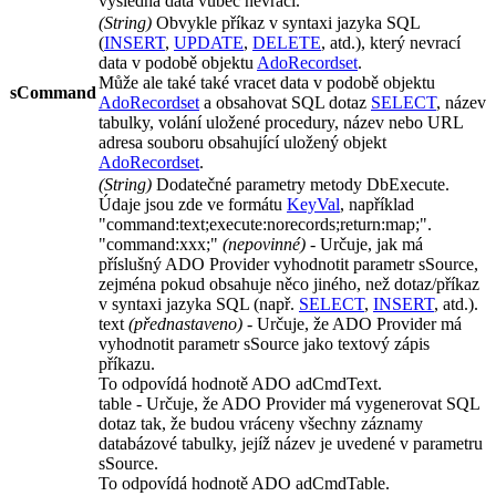
výsledná data vůbec nevrací.
(
String
)
Obvykle příkaz v syntaxi jazyka SQL
(
INSERT
,
UPDATE
,
DELETE
, atd.), který nevrací
data v podobě objektu
AdoRecordset
.
Může ale také také vracet data v podobě objektu
sCommand
AdoRecordset
a obsahovat SQL dotaz
SELECT
, název
tabulky, volání uložené procedury, název nebo URL
adresa souboru obsahující uložený objekt
AdoRecordset
.
(
String
)
Dodatečné parametry metody
DbExecute
.
Údaje jsou zde ve formátu
KeyVal
, například
"command:text;execute:norecords;return:map;"
.
"command:xxx;"
(nepovinné)
- Určuje, jak má
příslušný
ADO Provider
vyhodnotit parametr
sSource
,
zejména pokud obsahuje něco jiného, než dotaz/příkaz
v syntaxi jazyka SQL (např.
SELECT
,
INSERT
, atd.).
text
(přednastaveno)
- Určuje, že
ADO Provider
má
vyhodnotit parametr
sSource
jako textový zápis
příkazu.
To odpovídá hodnotě
ADO adCmdText
.
table
- Určuje, že
ADO Provider
má vygenerovat SQL
dotaz tak, že budou vráceny všechny záznamy
databázové tabulky, jejíž název je uvedené v parametru
sSource
.
To odpovídá hodnotě
ADO adCmdTable
.