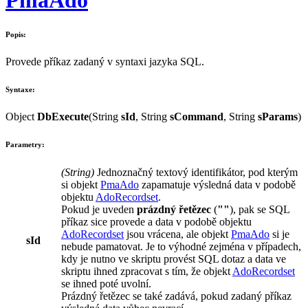
Popis:
Provede příkaz zadaný v syntaxi jazyka SQL.
Syntaxe:
Object
DbExecute
(
String
sId
,
String
sCommand
,
String
sParams
)
Parametry:
(
String
)
Jednoznačný textový identifikátor, pod kterým
si objekt
PmaAdo
zapamatuje výsledná data v podobě
objektu
AdoRecordset
.
Pokud je uveden
prázdný řetězec
(
""
), pak se SQL
příkaz sice provede a data v podobě objektu
AdoRecordset
jsou vrácena, ale objekt
PmaAdo
si je
sId
nebude pamatovat. Je to výhodné zejména v případech,
kdy je nutno ve skriptu provést SQL dotaz a data ve
skriptu ihned zpracovat s tím, že objekt
AdoRecordset
se ihned poté uvolní.
Prázdný řetězec se také zadává, pokud zadaný příkaz