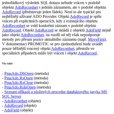
jednořádkový výsledek SQL dotazu nebude vrácen v podobě
objektu
AdoRecordset
s jedním záznamem, ale v podobě objektu
AdoRecord
(představuje jeden řádek). Není to ale typické pro
nejběžněji užívané
ADO Provider
. Objekt
AdoRecord
je spíše
vrácen při explicitních operacích, kdy z existujícího objektu
AdoRecordset
se vrátí konkrétní záznam v podobě objektu
AdoRecord
. Objekt
AdoRecord
se skládá z objektů
AdoField
stejně
jako objekt
AdoRecordset
, na rozdíl od něj však nepodporuje
metody pro přesun pozice aktuálního záznamu (např.
MoveFirst
).
V dokumentaci PROMOTIC se pro zjednodušení bude uvádět
pouze běžnější vracený objekt
AdoRecordset
, přestože ve
speciálních případech může být vrácen i objekt
AdoRecord
.
Viz také:
-
PmaAdo.DbOpen
(metoda)
-
PmaAdo.RsOpen
(metoda)
-
PmaAdo.RsClose
(metoda)
-
PmaAdo.RsIsOpen
(metoda)
-
Seznam příkazů a uložených procedur databázového jazyka
MS
SQL Server
-
AdoRecordset
(objekt)
-
AdoRecord
(objekt)
-
AdoField
(objekt)