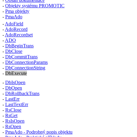
-
Obsah dokumentace
-
Objekty systému PROMOTIC
-
Pma
objekty
-
PmaAdo
-
AdoField
-
AdoRecord
-
AdoRecordset
-
ADO
-
DbBeginTrans
-
DbClose
-
DbCommitTrans
-
DbConnectionParams
-
DbConnectionString
-
DbExecute
-
DbIsOpen
-
DbOpen
-
DbRollbackTrans
-
LastErr
-
LastTextErr
-
RsClose
-
RsGet
-
RsIsOpen
-
RsOpen
-
PmaAdo - Podrobný popis objektu