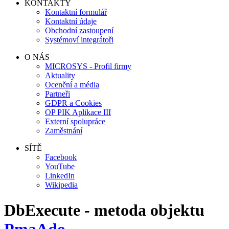
KONTAKTY
Kontaktní formulář
Kontaktní údaje
Obchodní zastoupení
Systémoví integrátoři
O NÁS
MICROSYS - Profil firmy
Aktuality
Ocenění a média
Partneři
GDPR a Cookies
OP PIK Aplikace III
Externí spolupráce
Zaměstnání
SÍTĚ
Facebook
YouTube
LinkedIn
Wikipedia
DbExecute - metoda objektu
PmaAdo