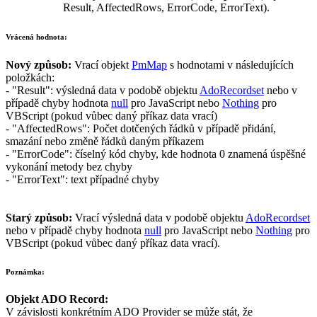
Result
,
AffectedRows
,
ErrorCode
,
ErrorText
).
Vrácená hodnota:
Nový způsob:
Vrací objekt
PmMap
s hodnotami v následujících
položkách:
-
"Result"
:
výsledná data v podobě objektu
AdoRecordset
nebo v
případě chyby hodnota
null
pro
JavaScript
nebo
Nothing
pro
VBScript
(pokud vůbec daný příkaz data vrací)
-
"AffectedRows"
:
Počet dotčených řádků v případě přidání,
smazání nebo změně řádků daným příkazem
-
"ErrorCode"
:
číselný kód chyby, kde hodnota
0
znamená úspěšné
vykonání metody bez chyby
-
"ErrorText"
:
text případné chyby
Starý způsob:
Vrací výsledná data v podobě objektu
AdoRecordset
nebo v případě chyby hodnota
null
pro
JavaScript
nebo
Nothing
pro
VBScript
(pokud vůbec daný příkaz data vrací).
Poznámka:
Objekt
ADO Record
:
V závislosti konkrétním
ADO Provider
se může stát, že