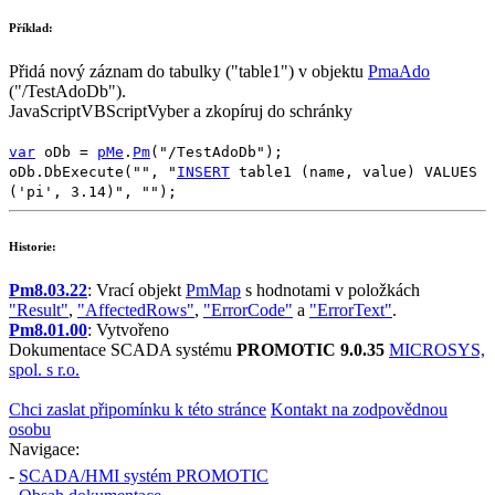
Příklad:
Přidá nový záznam do tabulky (
"table1"
) v objektu
PmaAdo
(
"/TestAdoDb"
).
JavaScript
VBScript
Vyber a zkopíruj do schránky
var
oDb
=
pMe
.
Pm
(
"/TestAdoDb"
);
oDb
.
DbExecute
(
""
,
"
INSERT
table1 (name, value) VALUES
('pi', 3.14)"
,
""
);
Historie:
Pm8.03.22
: Vrací objekt
PmMap
s hodnotami v položkách
"Result"
,
"AffectedRows"
,
"ErrorCode"
a
"ErrorText"
.
Pm8.01.00
: Vytvořeno
Dokumentace SCADA systému
PROMOTIC 9.0.35
MICROSYS,
spol. s r.o.
Chci zaslat připomínku k této stránce
Kontakt na zodpovědnou
osobu
Navigace:
-
SCADA/HMI systém PROMOTIC