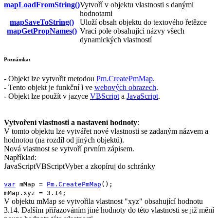
mapLoadFromString()
Vytvoří v objektu vlastnosti s danými
hodnotami
mapSaveToString()
Uloží obsah objektu do textového řetězce
mapGetPropNames()
Vrací pole obsahující názvy všech
dynamických vlastností
Poznámka:
- Objekt lze vytvořit metodou
Pm.CreatePmMap
.
- Tento objekt je funkční i ve
webových obrazech
.
- Objekt lze použít v jazyce
VBScript
a
JavaScript
.
Vytvoření vlastnosti a nastavení hodnoty
:
V tomto objektu lze vytvářet nové vlastnosti se zadaným názvem a
hodnotou (na rozdíl od jiných objektů).
Nová vlastnost se vytvoří prvním zápisem.
Například:
JavaScript
VBScript
Vyber a zkopíruj do schránky
var
mMap
=
Pm.CreatePmMap
();
mMap
.
xyz
=
3.14
;
V objektu
mMap
se vytvořila vlastnost "
xyz
" obsahující hodnotu
3.14
. Dalším přiřazováním jiné hodnoty do této vlastnosti se již mění