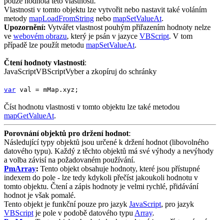
pouze hodnota této vlastnosti.
Vlastnosti v tomto objektu lze vytvořit nebo nastavit také voláním
metody
mapLoadFromString
nebo
mapSetValueAt
.
Upozornění:
Vytvářet vlastnost pouhým přiřazením hodnoty nelze
ve
webovém obrazu
, který je psán v jazyce
VBScript
. V tom
případě lze použít metodu
mapSetValueAt
.
Čtení hodnoty vlastnosti
:
JavaScript
VBScript
Vyber a zkopíruj do schránky
var
val
=
mMap
.
xyz
;
Číst hodnotu vlastnosti v tomto objektu lze také metodou
mapGetValueAt
.
Porovnání objektů pro držení hodnot
:
Následující typy objektů jsou určené k držení hodnot (libovolného
datového typu). Každý z těchto objektů má své výhody a nevýhody
a volba závisí na požadovaném používání.
PmArray
:
Tento objekt obsahuje hodnoty, které jsou přístupné
indexem do pole - lze tedy kdykoli přečíst jakoukoli hodnotu v
tomto objektu. Čtení a zápis hodnoty je velmi rychlé, přidávání
hodnot je však pomalé.
Tento objekt je funkční pouze pro jazyk
JavaScript
, pro jazyk
VBScript
je pole v podobě datového typu
Array
.