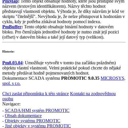
PmMap
:
Tento objekt obsahuje hodnoty, které jsou přístupné svým
názvem (textovým identifikátorem). Názvy těchto hodnot
představují vlastnosti objektu. Výhoda je, že díky názvům je kód ve
skriptu "čitelnější". Nevýhoda je, že nelze přistupovat k hodnotám v
cyklu, kdy je potřeba získávat hodnoty pomocí indexu.
PmBuffer
:
Tento objekt obsahuje binární hodnoty v datovém
bloku. Pro čtení/zápis jednotlivé hodnoty je nutno znát její pozici
(offset) v datovém bloku a také její datový typ (velikost).
Historie:
Pm8.03.04
: Umožňuje vytvořit v tomto (na začátku prázdném)
objektu vlastní vlastnosti. Velmi praktické pokud chcete do nějaké
metody předávat hodně pojmenovaných hodnot.
Dokumentace SCADA systému
PROMOTIC 9.0.35
MICROSYS,
spol. s r.o.
Chci zaslat připomínku k této stránce
Kontakt na zodpovědnou
osobu
Navigace:
-
SCADA/HMI systém PROMOTIC
-
Obsah dokumentace
-
Objekty systému PROMOTIC
-
Jiné objekty v systému PROMOTIC