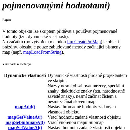
pojmenovanými hodnotami)
Popis:
V tomto objektu lze skriptem přidávat a používat pojmenované
hodnoty (tzn. dynamické vlastnosti).
Na začátku (po vytvoření metodou
Pm.CreatePmMap
) je objekt
prázdný, obsahuje pouze zabudované metody začínající písmeny
map
(např.
mapLoadFromString
).
Vlastnosti a metody:
Dynamické vlastnosti
Dynamické vlastnosti přidané projektantem
ve skriptu.
Názvy nesmí obsahovat mezery, speciální
znaky, diakritické znaky (tzn. národnostně
závislé znaky), nesmí začínat číslem a
nesmí začínat slovem
map
.
mapAdd()
Nastaví hromadně hodnoty zadaných
vlastností objektu
mapGetValueAt()
Vrací hodnotu zadané vlastnosti objektu
mapSetSubmapAt()
Vrací vnořenou mapu
Submap
mapSetValueAt()
Nastaví hodnotu zadané vlastnosti objektu