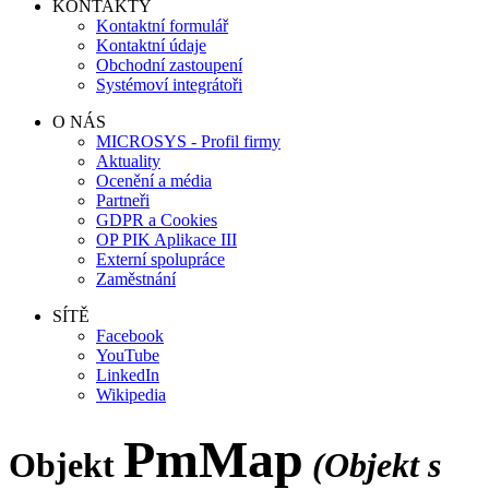
KONTAKTY
Kontaktní formulář
Kontaktní údaje
Obchodní zastoupení
Systémoví integrátoři
O NÁS
MICROSYS - Profil firmy
Aktuality
Ocenění a média
Partneři
GDPR a Cookies
OP PIK Aplikace III
Externí spolupráce
Zaměstnání
SÍTĚ
Facebook
YouTube
LinkedIn
Wikipedia
PmMap
Objekt
(Objekt s