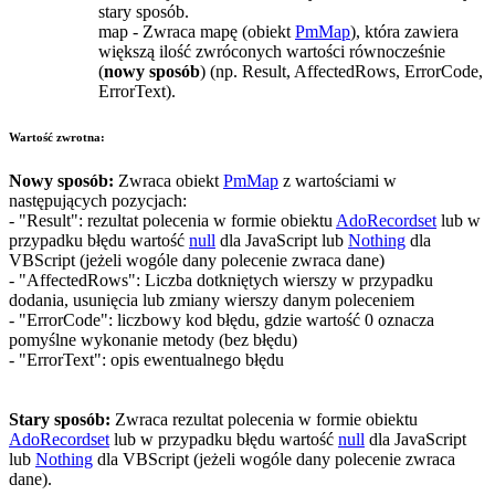
stary sposób.
map
- Zwraca mapę (obiekt
PmMap
), która zawiera
większą ilość zwróconych wartości równocześnie
(
nowy sposób
) (np.
Result
,
AffectedRows
,
ErrorCode
,
ErrorText
).
Wartość zwrotna:
Nowy sposób:
Zwraca obiekt
PmMap
z wartościami w
następujących pozycjach:
-
"Result"
:
rezultat polecenia w formie obiektu
AdoRecordset
lub w
przypadku błędu wartość
null
dla
JavaScript
lub
Nothing
dla
VBScript
(jeżeli wogóle dany polecenie zwraca dane)
-
"AffectedRows"
:
Liczba dotkniętych wierszy w przypadku
dodania, usunięcia lub zmiany wierszy danym poleceniem
-
"ErrorCode"
:
liczbowy kod błędu, gdzie wartość
0
oznacza
pomyślne wykonanie metody (bez błędu)
-
"ErrorText"
:
opis ewentualnego błędu
Stary sposób:
Zwraca rezultat polecenia w formie obiektu
AdoRecordset
lub w przypadku błędu wartość
null
dla
JavaScript
lub
Nothing
dla
VBScript
(jeżeli wogóle dany polecenie zwraca
dane).