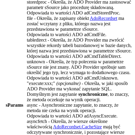
storedproc
- Określa, że
ADO Provider
ma zastosować
parametr
sSource
jako procedurę składowaną.
Odpowiada to wartości
ADO adCmdStoredProc
.
file
- Określa, że zapisany obiekt
AdoRecordset
ma
zostać wczytany z pliku, którego nazwa jest
przedstawiona w parametrze
sSource
.
Odpowiada to wartości
ADO adCmdFile
.
tabledirect
- Określa, że
ADO Provider
ma zwrócić
wszystkie rekordy tabeli bazodanowej w bazie danych,
której nazwa jest przedstawiona w parametrze
sSource
.
Odpowiada to wartości
ADO adCmdTableDirect
.
unknown
- Określa, że typ polecenia w parametrze
sSource
nie jest znany.
ADO Provider
spróbuje sam
określić jego typ, lecz wymaga to dodatkowego czasu.
Odpowiada to wartości
ADO adCmdUnknown
.
"execute:xxx;"
(opcjonalne)
- Określa, w jaki sposób
ADO Provider
ma wykonać zapytanie SQL.
Domyślnym jest zapytanie
synchroniczne
, to znaczy,
że metoda oczekuje na wynik operacji.
sParams
async
- Asynchroniczne zapytanie, to znaczy, że
metoda nie czeka na wynik operacji.
Odpowiada to wartości
ADO adAsyncExecute
.
asyncfetch
- Określa, że wiersze określone
właściwością
AdoRecordset.CacheSize
mają być
odczytywane synchronicznie, i pozostające wiersze