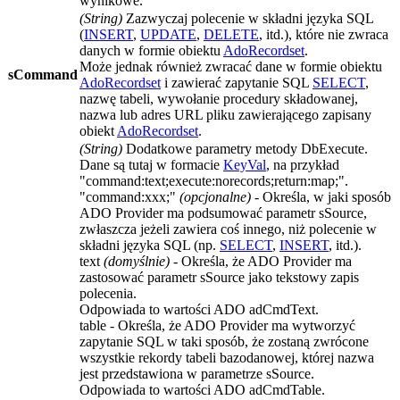
wynikowe.
(
String
)
Zazwyczaj polecenie w składni języka SQL
(
INSERT
,
UPDATE
,
DELETE
, itd.), które nie zwraca
danych w formie obiektu
AdoRecordset
.
Może jednak również zwracać dane w formie obiektu
sCommand
AdoRecordset
i zawierać zapytanie SQL
SELECT
,
nazwę tabeli, wywołanie procedury składowanej,
nazwa lub adres URL pliku zawierającego zapisany
obiekt
AdoRecordset
.
(
String
)
Dodatkowe parametry metody
DbExecute
.
Dane są tutaj w formacie
KeyVal
, na przykład
"command:text;execute:norecords;return:map;"
.
"command:xxx;"
(opcjonalne)
- Określa, w jaki sposób
ADO Provider
ma podsumować parametr
sSource
,
zwłaszcza jeżeli zawiera coś innego, niż polecenie w
składni języka SQL (np.
SELECT
,
INSERT
, itd.).
text
(domyślnie)
- Określa, że
ADO Provider
ma
zastosować parametr
sSource
jako tekstowy zapis
polecenia.
Odpowiada to wartości
ADO adCmdText
.
table
- Określa, że
ADO Provider
ma wytworzyć
zapytanie SQL w taki sposób, że zostaną zwrócone
wszystkie rekordy tabeli bazodanowej, której nazwa
jest przedstawiona w parametrze
sSource
.
Odpowiada to wartości
ADO adCmdTable
.