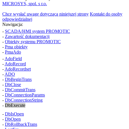
MICROSYS, spol. s r.o.
Chcę wysłać uwagę dotyczącą niniejszej strony
Kontakt do osoby
odpowiedzialnej
Nawigacja:
-
SCADA/HMI system PROMOTIC
-
Zawartość dokumentacji
-
Obiekty systemu PROMOTIC
-
Pma
obiekty
-
PmaAdo
-
AdoField
-
AdoRecord
-
AdoRecordset
-
ADO
-
DbBeginTrans
-
DbClose
-
DbCommitTrans
-
DbConnectionParams
-
DbConnectionString
-
DbExecute
-
DbIsOpen
-
DbOpen
-
DbRollbackTrans