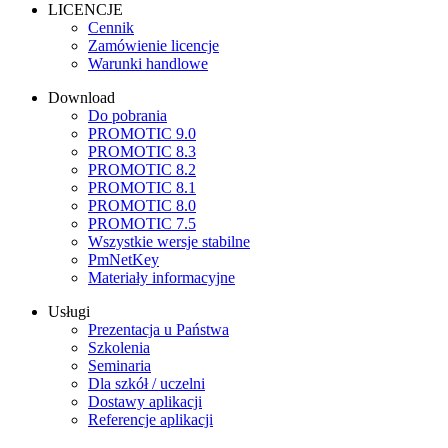
LICENCJE
Cennik
Zamówienie licencje
Warunki handlowe
Download
Do pobrania
PROMOTIC 9.0
PROMOTIC 8.3
PROMOTIC 8.2
PROMOTIC 8.1
PROMOTIC 8.0
PROMOTIC 7.5
Wszystkie wersje stabilne
PmNetKey
Materiały informacyjne
Usługi
Prezentacja u Państwa
Szkolenia
Seminaria
Dla szkół / uczelni
Dostawy aplikacji
Referencje aplikacji