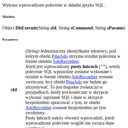
Wykona wprowadzone polecenie w składni języka SQL.
Składnia:
Object
DbExecute
(
String
sId
,
String
sCommand
,
String
sParams
)
Parametry:
(
String
)
Jednoznaczny identyfikator tekstowy, pod
którym obiekt
PmaAdo
utrzyma rezultat polecenia w
formie obiektu
AdoRecordset
.
Jeżeli jest wprowadzony
pusty łańcuch
(
""
), wtedy
polecenie SQL wprawdzie zostanie wykonane i
rezultat w formie obiektu
AdoRecordset
zostanie
zwrócony, lecz obiekt
PmaAdo
nie będzie go
utrzymywać. To jest dogodne zwłaszcza w
sId
przypadkach, kiedy jest konieczne w skrypcie
wykonać zapytanie SQL i dane w skrypcie
bezpośrednio opracować z tym, że obiekt
AdoRecordset
zostanie bezpośrednio po tym
zwolniony.
Pusty łańcuch należy również wprowadzić, jeżeli
wprowadzone polecenie wogóle nie zwraca dane