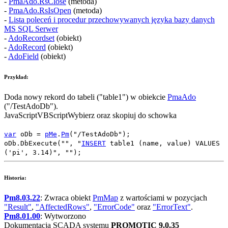
-
PmaAdo.RsClose
(metoda)
-
PmaAdo.RsIsOpen
(metoda)
-
Lista poleceń i procedur przechowywanych języka bazy danych
MS SQL Serwer
-
AdoRecordset
(obiekt)
-
AdoRecord
(obiekt)
-
AdoField
(obiekt)
Przykład:
Doda nowy rekord do tabeli (
"table1"
) w obiekcie
PmaAdo
(
"/TestAdoDb"
).
JavaScript
VBScript
Wybierz oraz skopiuj do schowka
var
oDb
=
pMe
.
Pm
(
"/TestAdoDb"
);
oDb
.
DbExecute
(
""
,
"
INSERT
table1 (name, value) VALUES
('pi', 3.14)"
,
""
);
Historia:
Pm8.03.22
: Zwraca obiekt
PmMap
z wartościami w pozycjach
"Result"
,
"AffectedRows"
,
"ErrorCode"
oraz
"ErrorText"
.
Pm8.01.00
: Wytworzono
Dokumentacja SCADA systemu
PROMOTIC 9.0.35