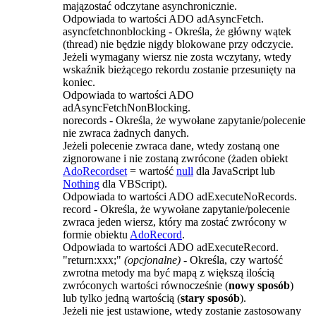
majązostać odczytane asynchronicznie.
Odpowiada to wartości
ADO adAsyncFetch
.
asyncfetchnonblocking
- Określa, że główny wątek
(
thread
) nie będzie nigdy blokowane przy odczycie.
Jeżeli wymagany wiersz nie zosta wczytany, wtedy
wskaźnik bieżącego rekordu zostanie przesunięty na
koniec.
Odpowiada to wartości
ADO
adAsyncFetchNonBlocking
.
norecords
- Określa, że wywołane zapytanie/polecenie
nie zwraca żadnych danych.
Jeżeli polecenie zwraca dane, wtedy zostaną one
zignorowane i nie zostaną zwrócone (żaden obiekt
AdoRecordset
= wartość
null
dla
JavaScript
lub
Nothing
dla
VBScript
).
Odpowiada to wartości
ADO adExecuteNoRecords
.
record
- Określa, że wywołane zapytanie/polecenie
zwraca jeden wiersz, który ma zostać zwrócony w
formie obiektu
AdoRecord
.
Odpowiada to wartości
ADO adExecuteRecord
.
"return:xxx;"
(opcjonalne)
- Określa, czy wartość
zwrotna metody ma być mapą z większą ilością
zwróconych wartości równocześnie (
nowy sposób
)
lub tylko jedną wartością (
stary sposób
).
Jeżeli nie jest ustawione, wtedy zostanie zastosowany