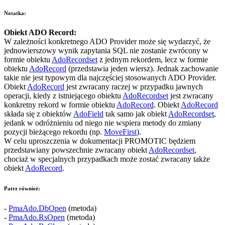
Notatka:
Obiekt
ADO Record
:
W zależności konkretnego
ADO Provider
może się wydarzyć, że
jednowierszowy wynik zapytania SQL nie zostanie zwrócony w
formie obiektu
AdoRecordset
z jednym rekordem, lecz w formie
obiektu
AdoRecord
(przedstawia jeden wiersz). Jednak zachowanie
takie nie jest typowym dla najczęściej stosowanych
ADO Provider
.
Obiekt
AdoRecord
jest zwracany raczej w przypadku jawnych
operacji, kiedy z istniejącego obiektu
AdoRecordset
jest zwracany
konkretny rekord w formie obiektu
AdoRecord
. Obiekt
AdoRecord
składa się z obiektów
AdoField
tak samo jak obiekt
AdoRecordset
,
jedank w odróżnieniu od niego nie wspiera metody do zmiany
pozycji bieżącego rekordu (np.
MoveFirst
).
W celu uproszczenia w dokumentacji PROMOTIC będziem
przedstawiany powszechnie zwracany obiekt
AdoRecordset
,
chociaż w specjalnych przypadkach może zostać zwracany także
obiekt
AdoRecord
.
Patrz również:
-
PmaAdo.DbOpen
(metoda)
-
PmaAdo.RsOpen
(metoda)