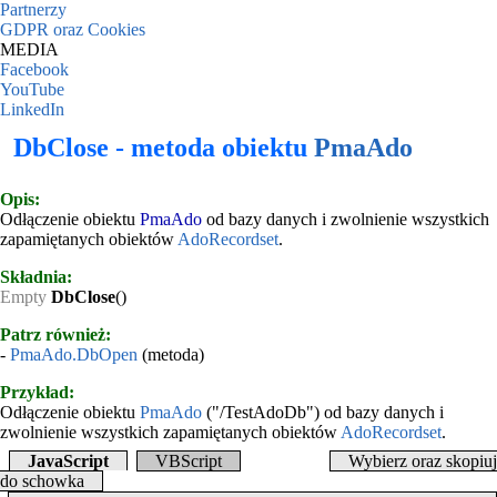
Partnerzy
GDPR oraz Cookies
MEDIA
Facebook
YouTube
LinkedIn
DbClose - metoda obiektu
PmaAdo
Opis:
Odłączenie obiektu
PmaAdo
od bazy danych i zwolnienie wszystkich
zapamiętanych obiektów
AdoRecordset
.
Składnia:
Empty
DbClose
()
Patrz również:
-
PmaAdo.DbOpen
(metoda)
Przykład:
Odłączenie obiektu
PmaAdo
("/TestAdoDb") od bazy danych i
zwolnienie wszystkich zapamiętanych obiektów
AdoRecordset
.
JavaScript
VBScript
Wybierz oraz skopiuj
do schowka