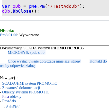
var
oDb
=
pMe
.
Pm
(
"/TestAdoDb"
);
oDb
.
DbClose
();
Historia:
Pm8.01.00
: Wytworzono
Dokumentacja SCADA systemu
PROMOTIC 9.0.35
MICROSYS, spol. s r.o.
Chcę wysłać uwagę dotyczącą niniejszej strony
Kontakt do
osoby odpowiedzialnej
Nawigacja:
-
SCADA/HMI system PROMOTIC
-
Zawartość dokumentacji
-
Obiekty systemu PROMOTIC
-
Pma
obiekty
-
PmaAdo
-
AdoField