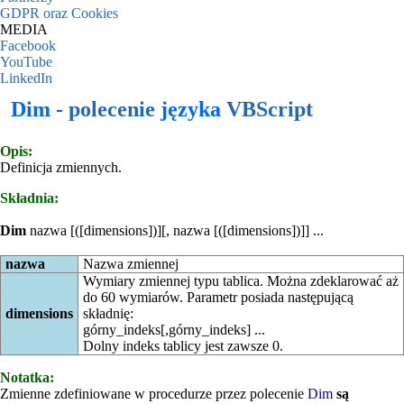
GDPR oraz Cookies
MEDIA
Facebook
YouTube
LinkedIn
Dim -
polecenie
języka
VBScript
Opis:
Definicja zmiennych.
Składnia:
Dim
nazwa [([dimensions])][, nazwa [([dimensions])]] ...
nazwa
Nazwa zmiennej
Wymiary zmiennej typu tablica. Można zdeklarować aż
do 60 wymiarów. Parametr posiada następującą
dimensions
składnię:
górny_indeks[,górny_indeks] ...
Dolny indeks tablicy jest zawsze 0.
Notatka:
Zmienne zdefiniowane w procedurze przez polecenie
Dim
są