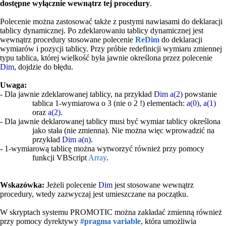
dostępne wyłącznie wewnątrz tej procedury
.
Polecenie można zastosować także z pustymi nawiasami do deklaracji
tablicy dynamicznej. Po zdeklarowaniu tablicy dynamicznej jest
wewnątrz procedury stosowane polecenie
ReDim
do deklaracji
wymiarów i pozycji tablicy. Przy próbie redefinicji wymiaru zmiennej
typu tablica, której wielkość była jawnie określona przez polecenie
Dim
, dojdzie do błędu.
Uwaga:
- Dla jawnie zdeklarowanej tablicy, na przykład
Dim a(2)
powstanie
tablica 1-wymiarowa o 3 (nie o 2 !) elementach:
a(0)
,
a(1)
oraz
a(2)
.
- Dla jawnie deklarowanej tablicy musi być wymiar tablicy określona
jako stała (nie zmienna). Nie można więc wprowadzić na
przykład
Dim a(n)
.
- 1-wymiarową tablicę można wytworzyć również przy pomocy
funkcji VBScript
Array
.
Wskazówka:
Jeżeli polecenie
Dim
jest stosowane wewnątrz
procedury, wtedy zazwyczaj jest umieszczane na początku.
W skryptach systemu PROMOTIC można zakładać zmienną również
przy pomocy dyrektywy
#pragma variable
, która umożliwia