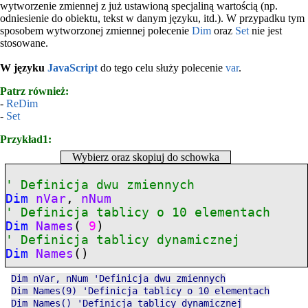
wytworzenie zmiennej z już ustawioną specjaliną wartością (np.
odniesienie do obiektu, tekst w danym języku, itd.). W przypadku tym
sposobem wytworzonej zmiennej polecenie
Dim
oraz
Set
nie jest
stosowane.
W języku
JavaScript
do tego celu służy polecenie
var
.
Patrz również:
-
ReDim
-
Set
Przykład1:
Wybierz oraz skopiuj do schowka
' Definicja dwu zmiennych
Dim
nVar
,
nNum
' Definicja tablicy o 10 elementach
Dim
Names
(
9
)
' Definicja tablicy dynamicznej
Dim
Names
()
Dim nVar, nNum 'Definicja dwu zmiennych
Dim Names(9) 'Definicja tablicy o 10 elementach
Dim Names() 'Definicja tablicy dynamicznej