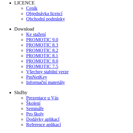
LICENCE
Ceník
Objednávka licencí
Obchodní podmínky
Download
Ke stažení
PROMOTIC 9.0
PROMOTIC 8.3
PROMOTIC 8.2
PROMOTIC 8.1
PROMOTIC 8.0
PROMOTIC 7.5
Všechny stabilní verze
PmNetKey
Informační materiály
Služby
Prezentace u Vás
Školení
Semináře
Pro školy
Dodávky aplikací
Reference aplikací