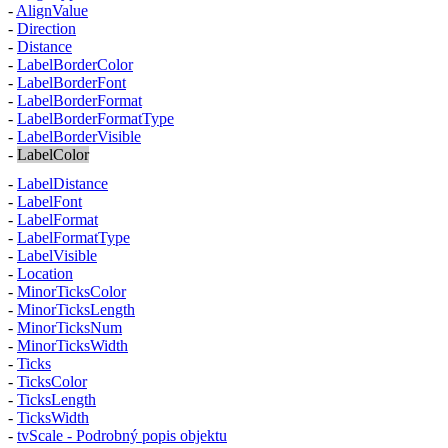
-
AlignValue
-
Direction
-
Distance
-
LabelBorderColor
-
LabelBorderFont
-
LabelBorderFormat
-
LabelBorderFormatType
-
LabelBorderVisible
-
LabelColor
-
LabelDistance
-
LabelFont
-
LabelFormat
-
LabelFormatType
-
LabelVisible
-
Location
-
MinorTicksColor
-
MinorTicksLength
-
MinorTicksNum
-
MinorTicksWidth
-
Ticks
-
TicksColor
-
TicksLength
-
TicksWidth
-
tvScale - Podrobný popis objektu