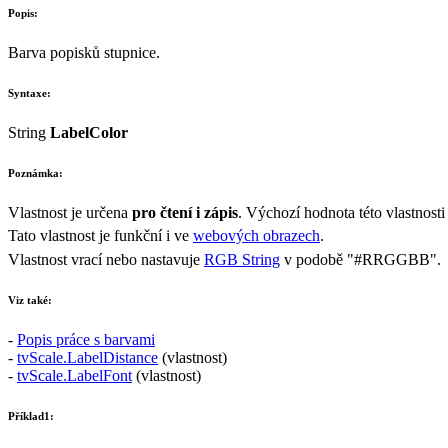
Popis:
Barva popisků stupnice.
Syntaxe:
String
LabelColor
Poznámka:
Vlastnost je určena
pro čtení i zápis
. Výchozí hodnota této vlastnosti
Tato vlastnost je funkční i ve
webových obrazech
.
Vlastnost vrací nebo nastavuje
RGB String
v podobě
"#RRGGBB"
.
Viz také:
-
Popis práce s barvami
-
tvScale.LabelDistance
(vlastnost)
-
tvScale.LabelFont
(vlastnost)
Příklad1: