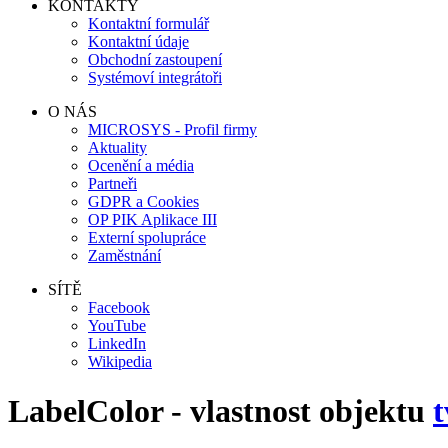
KONTAKTY
Kontaktní formulář
Kontaktní údaje
Obchodní zastoupení
Systémoví integrátoři
O NÁS
MICROSYS - Profil firmy
Aktuality
Ocenění a média
Partneři
GDPR a Cookies
OP PIK Aplikace III
Externí spolupráce
Zaměstnání
SÍTĚ
Facebook
YouTube
LinkedIn
Wikipedia
LabelColor - vlastnost objektu
t