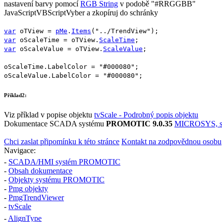
nastavení barvy pomocí
RGB String
v podobě
"#RRGGBB"
JavaScript
VBScript
Vyber a zkopíruj do schránky
var
oTView
=
pMe
.
Items
(
"../TrendView"
);
var
oScaleTime
=
oTView
.
ScaleTime
;
var
oScaleValue
=
oTView
.
ScaleValue
;
oScaleTime
.
LabelColor
=
"#000080"
;
oScaleValue
.
LabelColor
=
"#000080"
;
Příklad2:
Viz příklad v popise objektu
tvScale - Podrobný popis objektu
Dokumentace SCADA systému
PROMOTIC 9.0.35
MICROSYS, spo
Chci zaslat připomínku k této stránce
Kontakt na zodpovědnou osobu
Navigace:
-
SCADA/HMI systém PROMOTIC
-
Obsah dokumentace
-
Objekty systému PROMOTIC
-
Pmg
objekty
-
PmgTrendViewer
-
tvScale
-
AlignType