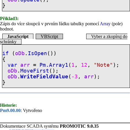
}
Příklad3:
Zápis do více sloupců v prvním řádku tabulky pomocí
Array
(pole)
hodnot.
JavaScript
VBScript
Vyber a zkopíruj do
schránky
if
(
oDb
.
IsOpen
())
{
var
arr
=
Pm.Array1
(
1
,
12
,
"Note"
);
oDb
.
MoveFirst
();
oDb
.
WriteFieldValue
(
-3
,
arr
);
}
Historie:
Pm9.00.00
: Vytvořeno
Dokumentace SCADA systému
PROMOTIC 9.0.35