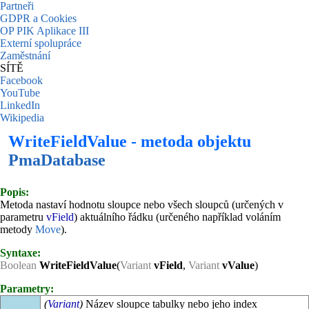
Partneři
GDPR a Cookies
OP PIK Aplikace III
Externí spolupráce
Zaměstnání
SÍTĚ
Facebook
YouTube
LinkedIn
Wikipedia
WriteFieldValue - metoda objektu
PmaDatabase
Popis:
Metoda nastaví hodnotu sloupce nebo všech sloupců (určených v
parametru
vField
) aktuálního řádku (určeného například voláním
metody
Move
).
Syntaxe:
Boolean
WriteFieldValue
(
Variant
vField
,
Variant
vValue
)
Parametry:
(
Variant
)
Název sloupce tabulky nebo jeho index