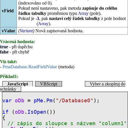
(indexováno od 0).
Pokud není nastaveno, pak metoda
zapisuje do celého
vField
řádku tabulky
proměnnou typu
Array
(pole).
Pokud je
-3
, pak
nastaví celý řádek tabulky
z pole hodnot
(
Array
).
vValue
(
Variant
)
Nová zapisovaná hodnota.
Vrácená hodnota:
true
- při úspěchu
false
- při chybě
Viz také:
-
PmaDatabase.ReadFieldValue
(metoda)
Příklad1:
JavaScript
VBScript
Vyber a zkopíruj do
schránky
var
oDb
=
pMe
.
Pm
(
"/Database0"
);
if
(
oDb
.
IsOpen
())
{
// zápis do sloupce s názvem "
column1
"