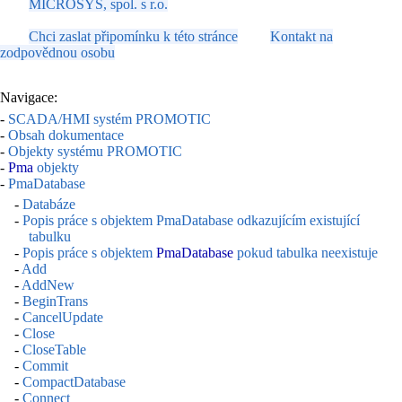
MICROSYS, spol. s r.o.
Chci zaslat připomínku k této stránce
Kontakt na
zodpovědnou osobu
Navigace:
-
SCADA/HMI systém PROMOTIC
-
Obsah dokumentace
-
Objekty systému PROMOTIC
-
Pma
objekty
-
PmaDatabase
-
Databáze
-
Popis práce s objektem PmaDatabase odkazujícím existující
tabulku
-
Popis práce s objektem
PmaDatabase
pokud tabulka neexistuje
-
Add
-
AddNew
-
BeginTrans
-
CancelUpdate
-
Close
-
CloseTable
-
Commit
-
CompactDatabase
-
Connect