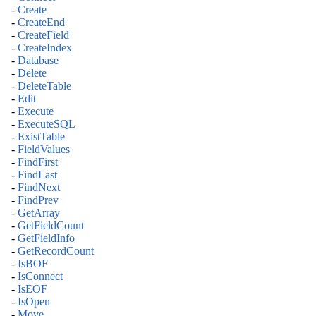
-
Create
-
CreateEnd
-
CreateField
-
CreateIndex
-
Database
-
Delete
-
DeleteTable
-
Edit
-
Execute
-
ExecuteSQL
-
ExistTable
-
FieldValues
-
FindFirst
-
FindLast
-
FindNext
-
FindPrev
-
GetArray
-
GetFieldCount
-
GetFieldInfo
-
GetRecordCount
-
IsBOF
-
IsConnect
-
IsEOF
-
IsOpen
-
Move