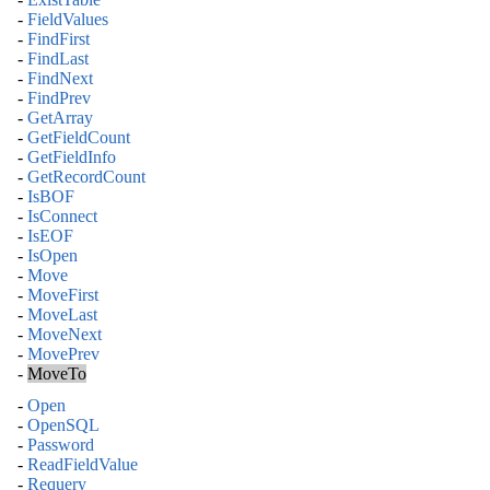
-
FieldValues
-
FindFirst
-
FindLast
-
FindNext
-
FindPrev
-
GetArray
-
GetFieldCount
-
GetFieldInfo
-
GetRecordCount
-
IsBOF
-
IsConnect
-
IsEOF
-
IsOpen
-
Move
-
MoveFirst
-
MoveLast
-
MoveNext
-
MovePrev
-
MoveTo
-
Open
-
OpenSQL
-
Password
-
ReadFieldValue
-
Requery