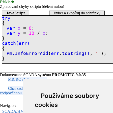
Příklad:
Zpracování chyby skriptu (dělení nulou)
JavaScript
Vyber a zkopíruj do schránky
try
{
var
x
=
0
;
var
y
=
10
/
x
;
}
catch(err)
{
Pm.InfoErrorAdd
(
err
.
toString()
,
""
);
}
Dokumentace SCADA systému
PROMOTIC 9.0.35
MICROSYS, spol. s r.o.
Chci zaslat připomínku k této stránce
Kontakt na
zodpovědnou osobu
Používáme soubory
cookies
Navigace:
-
SCADA/HMI systém PROMOTIC