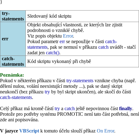
}
try-
Sledovaný kód skriptu
statements
Objekt obsahující vlastnosti, ze kterých lze zjistit
podrobnosti o vzniklé chybě.
Viz popis objektu
Error
.
err
Pokud parametr
err
se nepoužije v části
catch-
statements
, pak se nemusí v příkazu
catch
uvádět - stačí
zadat jen
catch()
.
catch-
Kód skriptu vykonaný při chybě
statements
Poznámka:
Pokud v některém příkazu v části
try-statements
vznikne chyba (např.
dělení nulou, volání neexistující metody ...), pak se daný skript
neukončí (bez příkazu
try
by byl skript ukončen), ale skočí do části
catch-statements
.
Celý příkaz má kromě částí
try
a
catch
ještě nepovinnou část
finally
.
Protože pro potřeby systému PROMOTIC není tato část potřebná, není
zde ani popisována.
V jazyce
VBScript
k tomuto účelu slouží příkaz
On Error
.