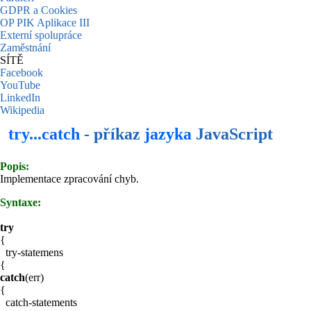
GDPR a Cookies
OP PIK Aplikace III
Externí spolupráce
Zaměstnání
SÍTĚ
Facebook
YouTube
LinkedIn
Wikipedia
try...catch -
příkaz
jazyka
JavaScript
Popis:
Implementace zpracování chyb.
Syntaxe:
try
{
try-statemens
{
catch
(err)
{
catch-statements