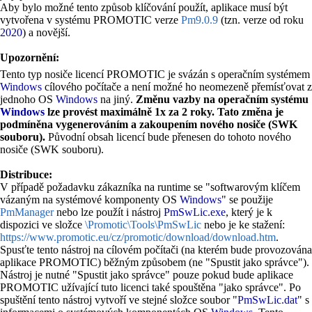
Aby bylo možné tento způsob klíčování použít, aplikace musí být
vytvořena v systému PROMOTIC verze
Pm9.0.9
(tzn. verze od roku
2020
) a novější.
Upozornění:
Tento typ nosiče licencí PROMOTIC je svázán s operačním systémem
Windows
cílového počítače a není možné ho neomezeně přemísťovat z
jednoho OS
Windows
na jiný.
Změnu vazby na operačním systému
Windows
lze provést maximálně 1x za 2 roky. Tato změna je
podmíněna vygenerováním a zakoupením nového nosiče (SWK
souboru).
Původní obsah licencí bude přenesen do tohoto nového
nosiče (SWK souboru).
Distribuce:
V případě požadavku zákazníka na runtime se "softwarovým klíčem
vázaným na systémové komponenty OS
Windows
" se použije
PmManager
nebo lze použít i nástroj
PmSwLic.exe
, který je k
dispozici ve složce
\Promotic\Tools\PmSwLic
nebo je ke stažení:
https://www.promotic.eu/cz/promotic/download/download.htm
.
Spusťte tento nástroj na cílovém počítači (na kterém bude provozována
aplikace PROMOTIC) běžným způsobem (ne "Spustit jako správce").
Nástroj je nutné "Spustit jako správce" pouze pokud bude aplikace
PROMOTIC užívající tuto licenci také spouštěna "jako správce". Po
spuštění tento nástroj vytvoří ve stejné složce soubor "
PmSwLic.dat
" s