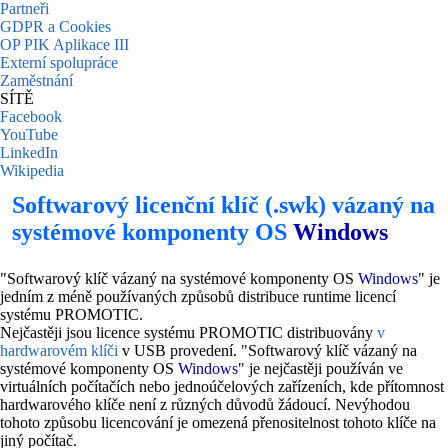
Partneři
GDPR a Cookies
OP PIK Aplikace III
Externí spolupráce
Zaměstnání
SÍTĚ
Facebook
YouTube
LinkedIn
Wikipedia
Softwarový licenční klíč (.swk) vázaný na
systémové komponenty OS
Windows
"Softwarový klíč vázaný na systémové komponenty OS
Windows
" je
jedním z méně používaných způsobů distribuce runtime licencí
systému PROMOTIC.
Nejčastěji jsou licence systému PROMOTIC distribuovány
v
hardwarovém klíči
v USB provedení. "Softwarový klíč vázaný na
systémové komponenty OS
Windows
" je nejčastěji používán ve
virtuálních počítačích nebo jednoúčelových zařízeních, kde přítomnost
hardwarového klíče není z různých důvodů žádoucí. Nevýhodou
tohoto způsobu licencování je omezená přenositelnost tohoto klíče na
jiný počítač.