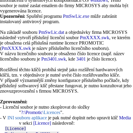
informacemi o systémových komponentách OS
Windows
, Tento
soubor je nutné zaslat emailem do firmy MICROSYS aby mohla být
vygenerována licence.
Upozornění:
Spuštění programu
PmSwLic.exe
může zabránit
instalovaný antivirový program.
Na základě souboru
PmSwLic.dat
a objednávky firma MICROSYS
následně vytvoří příslušný licenční soubor
PmXXXX.swk
, ve kterém
je obsažena celá příslušná runtime licence PROMOTIC
(
PmXXXX.swk
je název příslušného licenčního souboru).
V názvu licenčního souboru je obsaženo číslo licence (např. název
licenčního souboru je
Pm3401.swk
, kde
3401
je číslo licence).
Rozšíření těchto klíčů probíhá stejně jako rozšíření hardwarových
klíčů, tzn. v objednávce je nutné uvést číslo rozšiřovaného klíče.
V případě významnější změny konfigurace příslušného počítače, kdy
příslušný softwarový klíč přestane fungovat, je nutno konzultovat jeho
znovuzprovoznění s firmou MICROSYS.
Zprovoznění:
- Licenční soubor je nutno zkopírovat do složky
"
?:\Promotic
\Licences
".
- V
INI souboru aplikace
je pak nutné doplnit nebo upravit klíč
Media
v sekci
[Licence]
následovně:
[Licence]