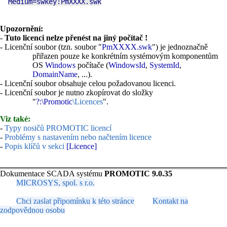
Medium=swkey:PmXXXX.swk
Upozornění:
-
Tuto licenci nelze přenést na jiný počítač !
- Licenční soubor (tzn. soubor "
PmXXXX.swk
") je jednoznačně
přiřazen pouze ke konkrétním systémovým komponentům
OS
Windows
počítače (
WindowsId
,
SystemId
,
DomainName
, ...).
- Licenční soubor obsahuje celou požadovanou licenci.
- Licenční soubor je nutno zkopírovat do složky
"
?:\Promotic
\Licences
".
Viz také:
-
Typy nosičů PROMOTIC licencí
-
Problémy s nastavením nebo načtením licence
-
Popis klíčů v sekci
[Licence]
Dokumentace SCADA systému
PROMOTIC 9.0.35
MICROSYS, spol. s r.o.
Chci zaslat připomínku k této stránce
Kontakt na
zodpovědnou osobu