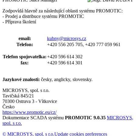
Zodpovídá hlavně za následující oblasti systému PROMOTIC:
- Prodej a distribuce systému PROMOTIC
- Příprava školení
email:
kubny@microsys.cz
Telefon:
+420 556 205 705, +420 777 059 961
Telefon spojovatelka:
+420 596 614 302
fax:
+420 596 614 301
Jazykové znalosti:
česky, anglicky, slovensky.
MICROSYS, spol. s r.o.
Tavičská 845/21
70300 Ostrava 3 - Vítkovice
Česko
https://www.promotic.eu/cz/
Dokumentace SCADA systému
PROMOTIC 9.0.35
MICROSYS,
spol. s r.o.
© MICROSYS, spol. s r.o.
Update cookies preferences