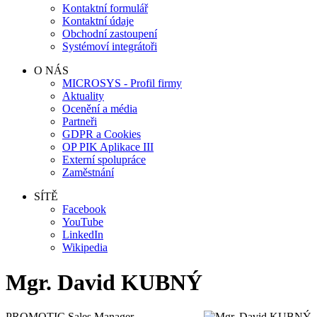
Kontaktní formulář
Kontaktní údaje
Obchodní zastoupení
Systémoví integrátoři
O NÁS
MICROSYS - Profil firmy
Aktuality
Ocenění a média
Partneři
GDPR a Cookies
OP PIK Aplikace III
Externí spolupráce
Zaměstnání
SÍTĚ
Facebook
YouTube
LinkedIn
Wikipedia
Mgr. David KUBNÝ
PROMOTIC Sales Manager