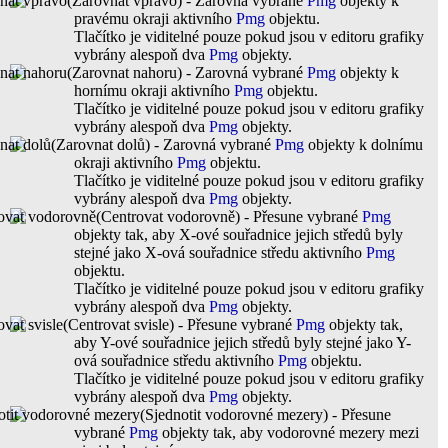
(Zarovnat vpravo) - Zarovná vybrané
Pmg
objekty k
pravému okraji aktivního
Pmg
objektu.
Tlačítko je viditelné pouze pokud jsou v editoru grafiky
vybrány alespoň dva
Pmg
objekty.
(Zarovnat nahoru) - Zarovná vybrané
Pmg
objekty k
hornímu okraji aktivního
Pmg
objektu.
Tlačítko je viditelné pouze pokud jsou v editoru grafiky
vybrány alespoň dva
Pmg
objekty.
(Zarovnat dolů) - Zarovná vybrané
Pmg
objekty k dolnímu
okraji aktivního
Pmg
objektu.
Tlačítko je viditelné pouze pokud jsou v editoru grafiky
vybrány alespoň dva
Pmg
objekty.
(Centrovat vodorovně) - Přesune vybrané
Pmg
objekty tak, aby X-ové souřadnice jejich středů byly
stejné jako X-ová souřadnice středu aktivního
Pmg
objektu.
Tlačítko je viditelné pouze pokud jsou v editoru grafiky
vybrány alespoň dva
Pmg
objekty.
(Centrovat svisle) - Přesune vybrané
Pmg
objekty tak,
aby Y-ové souřadnice jejich středů byly stejné jako Y-
ová souřadnice středu aktivního
Pmg
objektu.
Tlačítko je viditelné pouze pokud jsou v editoru grafiky
vybrány alespoň dva
Pmg
objekty.
(Sjednotit vodorovné mezery) - Přesune
vybrané
Pmg
objekty tak, aby vodorovné mezery mezi