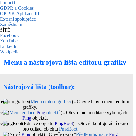
Partneři
GDPR a Cookies
OP PIK Aplikace III
Externí spolupráce
Zaměstnání
SÍTĚ
Facebook
YouTube
LinkedIn
Wikipedia
Menu a nástrojová lišta editoru grafiky
Nástrojová lišta (toolbar):
(
Menu editoru grafiky
) -
Otevře hlavní menu editoru
grafiky.
(
Menu editace
Pmg
objektů
) -
Otevře menu editace vybraných
Pmg
objektů.
(Editace objektu
PmgRoot
) -
Otevře konfigurační okno
pro editaci objektu
PmgRoot
.
(Nový
Pmg
objekt) -
Otevře okno "
Předkonfigurace
Pmg