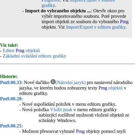
grafiky
.
-
Import do vybraného objektu ...
: Otevře okno pro
výběr importovaného souboru. Poté provede
import objektů ze souboru do vybraného
Pmg
objektu. Viz
Import/Export v editoru grafiky
.
Viz také:
-
Editor
Pmg
objektů
-
Základní ovládání editoru grafiky
Historie:
Pm9.00.33
: Nové tlačítko
(Národní jazyk)
pro nastavení národního
jazyka, ve kterém budou zobrazeny texty
Pmg
objektů
v
editoru grafiky.
Pm9.00.28
:
- Nové uspořádání položek v menu editoru grafiky.
- Nová položka
Vložit jinak
v menu editoru grafiky
nabízející rozšířené možnosti vložení objektů ze
schránky Windows.
Pm9.00.25
:
- Možnost přesouvat vybrané
Pmg
objekty pomocí myši