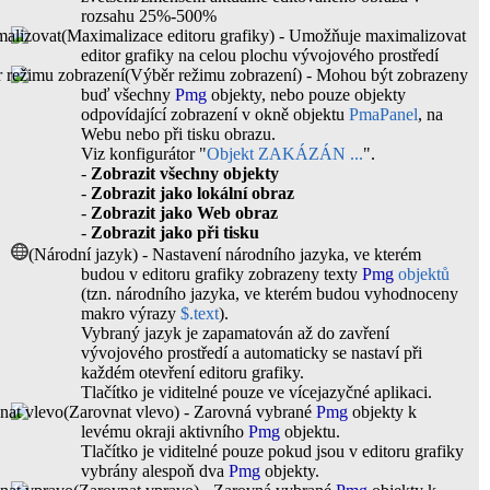
rozsahu 25%-500%
(Maximalizace editoru grafiky) - Umožňuje maximalizovat
editor grafiky na celou plochu vývojového prostředí
(Výběr režimu zobrazení) -
Mohou být zobrazeny
buď všechny
Pmg
objekty, nebo pouze objekty
odpovídající zobrazení v okně objektu
PmaPanel
, na
Webu nebo při tisku obrazu.
Viz konfigurátor "
Objekt ZAKÁZÁN ...
".
-
Zobrazit všechny objekty
-
Zobrazit jako lokální obraz
-
Zobrazit jako Web obraz
-
Zobrazit jako při tisku
(Národní jazyk) -
Nastavení národního jazyka, ve kterém
budou v editoru grafiky zobrazeny texty
Pmg
objektů
(tzn. národního jazyka, ve kterém budou vyhodnoceny
makro výrazy
$.text
).
Vybraný jazyk je zapamatován až do zavření
vývojového prostředí a automaticky se nastaví při
každém otevření editoru grafiky.
Tlačítko je viditelné pouze ve vícejazyčné aplikaci.
(Zarovnat vlevo) - Zarovná vybrané
Pmg
objekty k
levému okraji aktivního
Pmg
objektu.
Tlačítko je viditelné pouze pokud jsou v editoru grafiky
vybrány alespoň dva
Pmg
objekty.