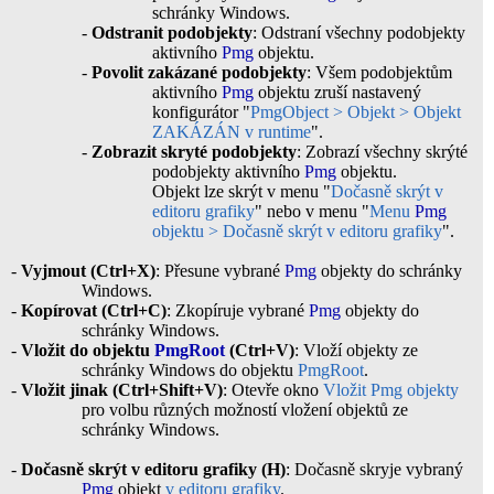
schránky Windows.
-
Odstranit podobjekty
: Odstraní všechny podobjekty
aktivního
Pmg
objektu.
-
Povolit zakázané podobjekty
: Všem podobjektům
aktivního
Pmg
objektu zruší nastavený
konfigurátor "
PmgObject > Objekt > Objekt
ZAKÁZÁN v runtime
".
-
Zobrazit skryté podobjekty
: Zobrazí všechny skrýté
podobjekty aktivního
Pmg
objektu.
Objekt lze skrýt v menu "
Dočasně skrýt v
editoru grafiky
" nebo v menu "
Menu
Pmg
objektu > Dočasně skrýt v editoru grafiky
".
-
Vyjmout (Ctrl+X)
: Přesune vybrané
Pmg
objekty do schránky
Windows.
-
Kopírovat (Ctrl+C)
: Zkopíruje vybrané
Pmg
objekty do
schránky Windows.
-
Vložit do objektu
PmgRoot
(Ctrl+V)
: Vloží objekty ze
schránky Windows do objektu
PmgRoot
.
-
Vložit jinak (Ctrl+Shift+V)
: Otevře okno
Vložit Pmg objekty
pro volbu různých možností vložení objektů ze
schránky Windows.
-
Dočasně skrýt v editoru grafiky (H)
: Dočasně skryje vybraný
Pmg
objekt
v editoru grafiky
.