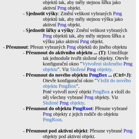
objektů tak, aby měly stejnou šířku jako
aktivní
Pmg
objekt.
-
Sjednotit výšky
: Změní velikost vybraných
Pmg
objektů tak, aby měly stejnou výšku jako
aktivní
Pmg
objekt.
-
Sjednotit šířky a výšky
: Změní velikost vybraných
Pmg
objektů tak, aby měly stejnou šířku a
výšku jako aktivní
Pmg
objekt.
-
Přesunout
: Přesun vybraných
Pmg
objektů do jiného objektu
-
Přesunout do aktivního objektu ... (T)
: Umožňuje
tak jednoduše tvořit složené objekty. Otevře
konfigurační okno "
Vytvoření složeného
Pmg
objektu
". Viz
Složené
Pmg
objekty
.
-
Přesunout do nového objektu
PmgBox
... (Ctrl+J)
:
Otevře konfigurační okno "
Vložit do nového
objektu
PmgBox
".
Poté vytvoří nový objekt
PmgBox
a vloží do
něj všechny vybrané
Pmg
objekty. Viz
Složené
Pmg
objekty
.
-
Přesunout do objektu
PmgRoot
: Přesune vybrané
Pmg
objekty z jejich rodiče do objektu
PmgRoot
.
-
Přesunout pod aktivní objekt
: Přesune vybrané
Pmg
objekty pod aktivní objekt.