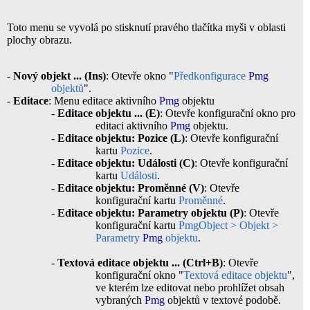
Toto menu se vyvolá po stisknutí pravého tlačítka myši v oblasti
plochy obrazu.
-
Nový objekt ... (Ins)
: Otevře okno "
Předkonfigurace
Pmg
objektů
".
-
Editace
: Menu editace aktivního
Pmg
objektu
-
Editace objektu ... (E)
: Otevře konfigurační okno pro
editaci aktivního
Pmg
objektu.
-
Editace objektu: Pozice (L)
: Otevře konfigurační
kartu
Pozice
.
-
Editace objektu: Události (C)
: Otevře konfigurační
kartu
Události
.
-
Editace objektu: Proměnné (V)
: Otevře
konfigurační kartu
Proměnné
.
-
Editace objektu: Parametry objektu (P)
: Otevře
konfigurační kartu
PmgObject > Objekt >
Parametry
Pmg
objektu
.
-
Textová editace objektu ... (Ctrl+B)
: Otevře
konfigurační okno "
Textová editace objektu
",
ve kterém lze editovat nebo prohlížet obsah
vybraných
Pmg
objektů v textové podobě.