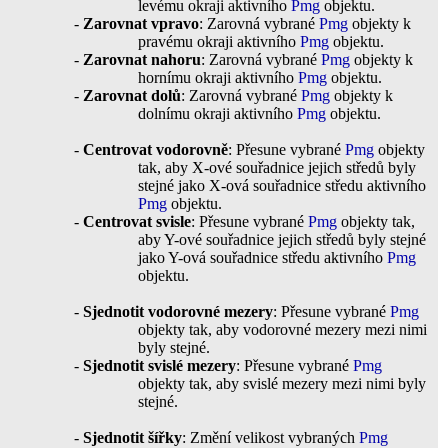
levému okraji aktivního
Pmg
objektu.
-
Zarovnat vpravo
: Zarovná vybrané
Pmg
objekty k
pravému okraji aktivního
Pmg
objektu.
-
Zarovnat nahoru
: Zarovná vybrané
Pmg
objekty k
hornímu okraji aktivního
Pmg
objektu.
-
Zarovnat dolů
: Zarovná vybrané
Pmg
objekty k
dolnímu okraji aktivního
Pmg
objektu.
-
Centrovat vodorovně
: Přesune vybrané
Pmg
objekty
tak, aby X-ové souřadnice jejich středů byly
stejné jako X-ová souřadnice středu aktivního
Pmg
objektu.
-
Centrovat svisle
: Přesune vybrané
Pmg
objekty tak,
aby Y-ové souřadnice jejich středů byly stejné
jako Y-ová souřadnice středu aktivního
Pmg
objektu.
-
Sjednotit vodorovné mezery
: Přesune vybrané
Pmg
objekty tak, aby vodorovné mezery mezi nimi
byly stejné.
-
Sjednotit svislé mezery
: Přesune vybrané
Pmg
objekty tak, aby svislé mezery mezi nimi byly
stejné.
-
Sjednotit šířky
: Změní velikost vybraných
Pmg