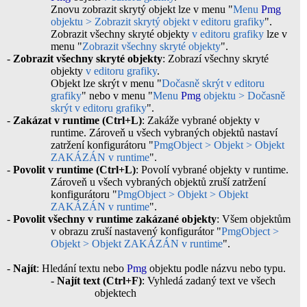
Znovu zobrazit skrytý objekt lze v menu "
Menu
Pmg
objektu > Zobrazit skrytý objekt v editoru grafiky
".
Zobrazit všechny skryté objekty
v editoru grafiky
lze v
menu "
Zobrazit všechny skryté objekty
".
-
Zobrazit všechny skryté objekty
: Zobrazí všechny skryté
objekty
v editoru grafiky
.
Objekt lze skrýt v menu "
Dočasně skrýt v editoru
grafiky
" nebo v menu "
Menu
Pmg
objektu > Dočasně
skrýt v editoru grafiky
".
-
Zakázat v runtime (Ctrl+L)
: Zakáže vybrané objekty v
runtime. Zároveň u všech vybraných objektů nastaví
zatržení konfigurátoru "
PmgObject > Objekt > Objekt
ZAKÁZÁN v runtime
".
-
Povolit v runtime (Ctrl+L)
: Povolí vybrané objekty v runtime.
Zároveň u všech vybraných objektů zruší zatržení
konfigurátoru "
PmgObject > Objekt > Objekt
ZAKÁZÁN v runtime
".
-
Povolit všechny v runtime zakázané objekty
: Všem objektům
v obrazu zruší nastavený konfigurátor "
PmgObject >
Objekt > Objekt ZAKÁZÁN v runtime
".
-
Najít
: Hledání textu nebo
Pmg
objektu podle názvu nebo typu.
-
Najít text (Ctrl+F)
: Vyhledá zadaný text ve všech
objektech