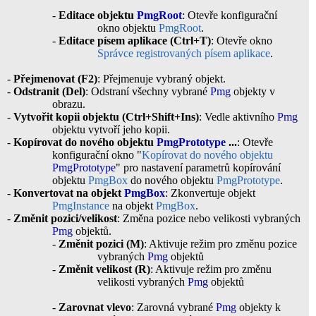
-
Editace objektu
PmgRoot
: Otevře konfigurační
okno objektu
PmgRoot
.
-
Editace písem aplikace (Ctrl+T)
: Otevře okno
Správce registrovaných písem aplikace
.
-
Přejmenovat (F2)
: Přejmenuje vybraný objekt.
-
Odstranit (Del)
: Odstraní všechny vybrané
Pmg
objekty v
obrazu.
-
Vytvořit kopii objektu (Ctrl+Shift+Ins)
: Vedle aktivního
Pmg
objektu vytvoří jeho kopii.
-
Kopírovat do nového objektu
PmgPrototype
...
: Otevře
konfigurační okno "
Kopírovat do nového objektu
PmgPrototype
" pro nastavení parametrů kopírování
objektu
PmgBox
do nového objektu
PmgPrototype
.
-
Konvertovat na objekt
PmgBox
: Zkonvertuje objekt
PmgInstance
na objekt
PmgBox
.
-
Změnit pozici/velikost
: Změna pozice nebo velikosti vybraných
Pmg
objektů.
-
Změnit pozici (M)
: Aktivuje režim pro změnu pozice
vybraných
Pmg
objektů
-
Změnit velikost (R)
: Aktivuje režim pro změnu
velikosti vybraných
Pmg
objektů
-
Zarovnat vlevo
: Zarovná vybrané
Pmg
objekty k