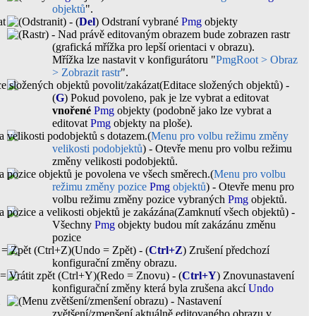
objektů
".
(Odstranit) - (
Del
) Odstraní vybrané
Pmg
objekty
(Rastr) -
Nad právě editovaným obrazem bude zobrazen rastr
(grafická mřížka pro lepší orientaci v obrazu).
Mřížka lze nastavit v konfigurátoru "
PmgRoot > Obraz
> Zobrazit rastr
".
(Editace složených objektů) -
(
G
) Pokud povoleno, pak je lze vybrat a editovat
vnořené
Pmg
objekty (podobně jako lze vybrat a
editovat
Pmg
objekty na ploše).
(
Menu pro volbu režimu změny
velikosti podobjektů
) -
Otevře menu pro volbu režimu
změny velikosti podobjektů.
(
Menu pro volbu
režimu změny pozice
Pmg
objektů
) -
Otevře menu pro
volbu režimu změny pozice vybraných
Pmg
objektů.
(Zamknutí všech objektů) -
Všechny
Pmg
objekty budou mít zakázánu změnu
pozice
(Undo = Zpět) -
(
Ctrl+Z
) Zrušení předchozí
konfigurační změny obrazu.
(Redo = Znovu) -
(
Ctrl+Y
) Znovunastavení
konfigurační změny která byla zrušena akcí
Undo
(Menu zvětšení/zmenšení obrazu) -
Nastavení
zvětšení/zmenšení aktuálně editovaného obrazu v