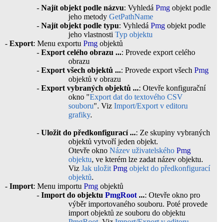
-
Najít objekt podle názvu
: Vyhledá
Pmg
objekt podle
jeho metody
GetPathName
-
Najít objekt podle typu
: Vyhledá
Pmg
objekt podle
jeho vlastnosti
Typ objektu
-
Export
: Menu exportu
Pmg
objektů
-
Export celého obrazu ...
: Provede export celého
obrazu
-
Export všech objektů ...
: Provede export všech
Pmg
objektů v obrazu
-
Export vybraných objektů ...
: Otevře konfigurační
okno "
Export dat do textového CSV
souboru
". Viz
Import/Export v editoru
grafiky
.
-
Uložit do předkonfigurací ...
: Ze skupiny vybraných
objektů vytvoří jeden objekt.
Otevře okno
Název uživatelského
Pmg
objektu
, ve kterém lze zadat název objektu.
Viz
Jak uložit
Pmg
objekt do předkonfigurací
objektů
.
-
Import
: Menu importu
Pmg
objektů
-
Import do objektu
PmgRoot
...
: Otevře okno pro
výběr importovaného souboru. Poté provede
import objektů ze souboru do objektu
PmgRoot
. Viz
Import/Export v editoru