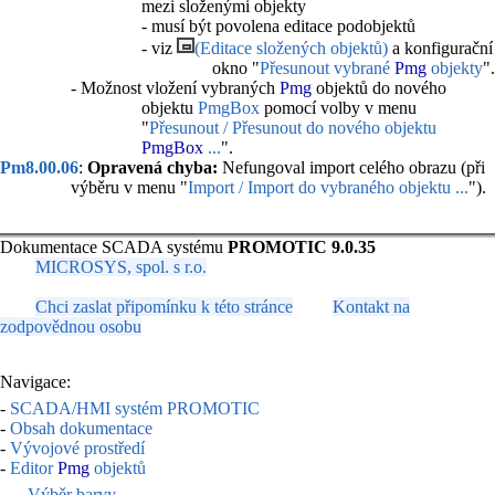
mezi složenými objekty
- musí být povolena editace podobjektů
- viz
(Editace složených objektů)
a konfigurační
okno "
Přesunout vybrané
Pmg
objekty
".
- Možnost vložení vybraných
Pmg
objektů do nového
objektu
PmgBox
pomocí volby v menu
"
Přesunout / Přesunout do nového objektu
PmgBox
...
".
Pm8.00.06
:
Opravená chyba:
Nefungoval import celého obrazu (při
výběru v menu "
Import / Import do vybraného objektu ...
").
Dokumentace SCADA systému
PROMOTIC 9.0.35
MICROSYS, spol. s r.o.
Chci zaslat připomínku k této stránce
Kontakt na
zodpovědnou osobu
Navigace:
-
SCADA/HMI systém PROMOTIC
-
Obsah dokumentace
-
Vývojové prostředí
-
Editor
Pmg
objektů
-
Výběr barvy