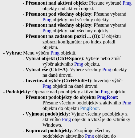
-
Přesunout nad aktivní objekt
: Přesune vybrané
Pmg
objekty nad aktivní objekt.
-
Přesunout pod všechny objekty
: Přesune vybrané
Pmg
objekty pod všechny objekty.
-
Přesunout nad všechny objekty
: Přesune vybrané
Pmg
objekty nad všechny objekty.
-
Přesunout na zadanou pozici ... (O)
: U objektu
zobrazí konfigurátor pro index pořadí
objektu.
-
Vybrat
: Menu výběru
Pmg
objektů.
-
Vybrat objekt (Ctrl+Space)
: Vybere nebo zruší
výběr aktivního
Pmg
objektu.
-
Vybrat vše (Ctrl+A)
: Vybere všechny
Pmg
objekty
na dané úrovni.
-
Invertovat výběr (Ctrl+Shift+I)
: Invertuje výběr
Pmg
objektů na dané úrovni.
-
Podobjekty
: Operace nad podobjekty aktivního
Pmg
objektu.
-
Přesunout podobjekty do objektu
PmgRoot
:
Přesune všechny podobjekty z aktivního
Pmg
objektu do objektu
PmgRoot
.
-
Vyjmout podobjekty
: Vyjme všechny podobjekty z
aktivního
Pmg
objektu a vloží je do schránky
Windows.
-
Kopírovat podobjekty
: Zkopíruje všechny
podobjekty aktivního
Pmg
objektu do