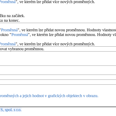
Proměnná
", ve kterém lze přidat více nových proměnných.
žku na začátek.
ku na konec.
"
Proměnná
", ve kterém lze přidat novou proměnnou. Hodnoty vlastno
 okno "
Proměnná
", ve kterém lze přidat novou proměnnou. Hodnoty v
Proměnná
", ve kterém lze přidat více nových proměnných.
itovat vybranou proměnnou.
oměnných a jejich hodnot v grafických objektech v obrazu.
spol. s r.o.