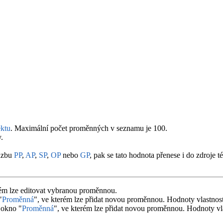
ktu
. Maximální počet proměnných v seznamu je 100.
.
vazbu
PP
,
AP
,
SP
,
OP
nebo
GP
, pak se tato hodnota přenese i do zdroje t
rém lze editovat vybranou proměnnou.
"
Proměnná
", ve kterém lze přidat novou proměnnou. Hodnoty vlastno
 okno "
Proměnná
", ve kterém lze přidat novou proměnnou. Hodnoty v