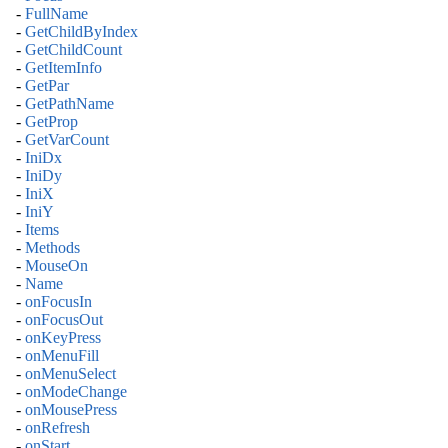
-
FullName
-
GetChildByIndex
-
GetChildCount
-
GetItemInfo
-
GetPar
-
GetPathName
-
GetProp
-
GetVarCount
-
IniDx
-
IniDy
-
IniX
-
IniY
-
Items
-
Methods
-
MouseOn
-
Name
-
onFocusIn
-
onFocusOut
-
onKeyPress
-
onMenuFill
-
onMenuSelect
-
onModeChange
-
onMousePress
-
onRefresh
-
onStart