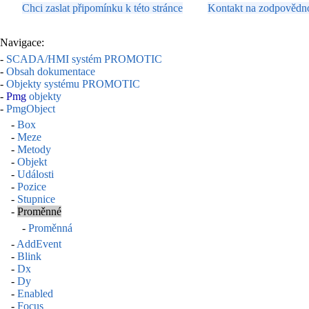
Chci zaslat připomínku k této stránce
Kontakt na zodpovědn
Navigace:
-
SCADA/HMI systém PROMOTIC
-
Obsah dokumentace
-
Objekty systému PROMOTIC
-
Pmg
objekty
-
PmgObject
-
Box
-
Meze
-
Metody
-
Objekt
-
Události
-
Pozice
-
Stupnice
-
Proměnné
-
Proměnná
-
AddEvent
-
Blink
-
Dx
-
Dy
-
Enabled
-
Focus