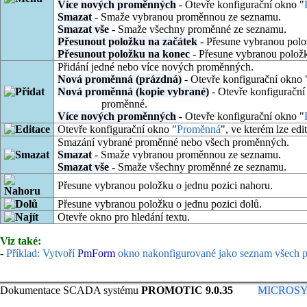
Více nových proměnných
- Otevře konfigurační okno "
Smazat
- Smaže vybranou proměnnou ze seznamu.
Smazat vše
- Smaže všechny proměnné ze seznamu.
Přesunout položku na začátek
- Přesune vybranou polo
Přesunout položku na konec
- Přesune vybranou polož
Přidání jedné nebo více nových proměnných.
Nová proměnná (prázdná)
- Otevře konfigurační okno 
Nová proměnná (kopie vybrané)
- Otevře konfigurační
proměnné.
Více nových proměnných
- Otevře konfigurační okno "
Otevře konfigurační okno "
Proměnná
", ve kterém lze ed
Smazání vybrané proměnné nebo všech proměnných.
Smazat
- Smaže vybranou proměnnou ze seznamu.
Smazat vše
- Smaže všechny proměnné ze seznamu.
Přesune vybranou položku o jednu pozici nahoru.
Přesune vybranou položku o jednu pozici dolů.
Otevře okno pro hledání textu.
Viz také:
-
Příklad: Vytvoří
PmForm
okno nakonfigurované jako seznam všech pr
Dokumentace SCADA systému
PROMOTIC 9.0.35
MICROSYS, 