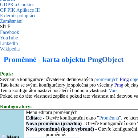
GDPR a Cookies
OP PIK Aplikace III
Externí spolupráce
Zaměstnání
SÍTĚ
Facebook
YouTube
LinkedIn
Wikipedia
Proměnné - karta objektu
PmgObject
Popis:
Seznam a konfigurace uživatelem definovaných
proměnných
Pmg
obje
Tato karta se svými konfigurátory je společná pro všechny
Pmg
objekty
Tento konfigurátor nastaví počáteční hodnotu vlastnosti
Vars
.
Pokud se do této vlastnosti zapíše a pokud tato vlastnost má datovou 
Konfigurátory:
Menu editoru proměnných
Editace
- Otevře konfigurační okno "
Proměnná
", ve kte
Nová proměnná (prázdná)
- Otevře konfigurační okno 
Nová proměnná (kopie vybrané)
- Otevře konfigurační
proměnné.