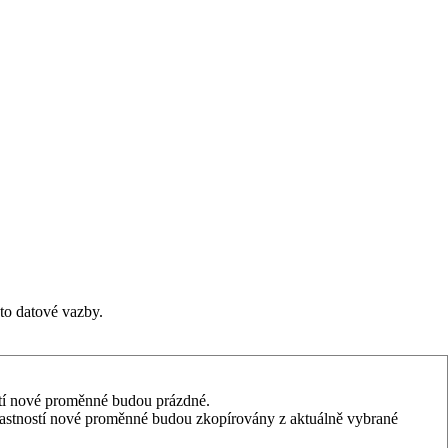
éto datové vazby.
stí nové proměnné budou prázdné.
lastností nové proměnné budou zkopírovány z aktuálně vybrané