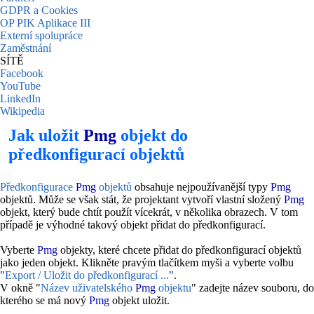
GDPR a Cookies
OP PIK Aplikace III
Externí spolupráce
Zaměstnání
SÍTĚ
Facebook
YouTube
LinkedIn
Wikipedia
Jak uložit
Pmg
objekt do
předkonfigurací objektů
Předkonfigurace
Pmg
objektů
obsahuje nejpoužívanější typy
Pmg
objektů. Může se však stát, že projektant vytvoří vlastní složený
Pmg
objekt, který bude chtít použít vícekrát, v několika obrazech. V tom
případě je výhodné takový objekt přidat do předkonfigurací.
Vyberte
Pmg
objekty, které chcete přidat do předkonfigurací objektů
jako jeden objekt. Klikněte pravým tlačítkem myši a vyberte volbu
"
Export / Uložit do předkonfigurací ...
"
.
V okně "
Název uživatelského
Pmg
objektu
" zadejte název souboru, do
kterého se má nový
Pmg
objekt uložit.