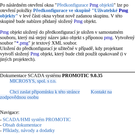
Po následném otevření okna "
Předkonfigurace
Pmg
objektů
" lze po
otevření položky
Předkonfigurace ve skupině "Uživatelské
Pmg
objekty"
v levé části okna vybrat nově zadanou skupinu. V této
skupině bude nabízen přidaný složený
Pmg
objekt.
Pmg
objekt uložený do předkonfigurací je uložen v samostatném
souboru, který má stejný název jako objekt s příponou
pmg
. Vytvořený
soubor "
*.pmg
" je textový XML soubor.
Uložení do předkonfigurací je užitečné v případě, kdy projektant
vytvoří složený
Pmg
objekt, který bude chtít použít opakovaně (i v
jiných projektech).
Dokumentace SCADA systému
PROMOTIC 9.0.35
MICROSYS, spol. s r.o.
Chci zaslat připomínku k této stránce
Kontakt na
zodpovědnou osobu
Navigace:
-
SCADA/HMI systém PROMOTIC
-
Obsah dokumentace
-
Příklady, návody a dodatky