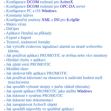
-
Konfigurace
DCOM
rozhraní pro
ActiveX
-
Konfigurace
DCOM
rozhraní pro
OPC-DA
server
-
Konfigurace PC a OS
Windows
-
Konstanty kláves
-
Konfigurační soubory
XML
a
INI
pro
$.cfgfile
-
Makro výraz
-
DtiOper
-
Aplikace členěná na příklady
-
Export a Import
-
Textové, souborové formáty
-
Jak vytvořit zvukovou signalizaci alarmů na straně webového
klienta.
-
Jak používat aplikaci PROMOTIC se dvěma nebo více monitory
-
Hledání chyby v aplikaci
-
Jak zjistit verzi PROMOTIC
-
Modální okno
-
Jak sledovat běh aplikace PROMOTIC
-
Jak používat klávesnici na obrazovce k zadávání hodnot myší
(touchscreen)
-
Jak spouštět vybrané skripty v jiném vlákně (threadu)
-
Jak spustit aplikaci PROMOTIC jako službu
Windows
-
Jak tisknout v systému PROMOTIC
-
Jak tisknout tuto dokumentaci
-
Jak zaregistrovat ActiveX objekt
-
Jak spouštět nápovědy ve spuštěné aplikaci