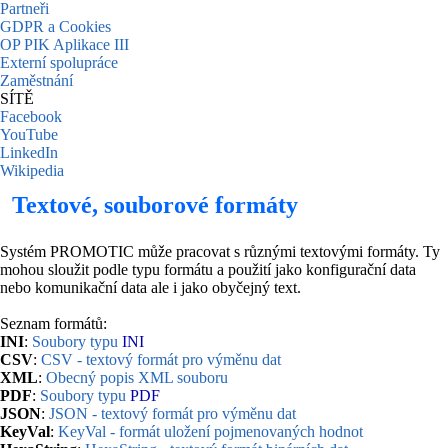
Partneři
GDPR a Cookies
OP PIK Aplikace III
Externí spolupráce
Zaměstnání
SÍTĚ
Facebook
YouTube
LinkedIn
Wikipedia
Textové, souborové formáty
Systém PROMOTIC může pracovat s různými textovými formáty. Ty
mohou sloužit podle typu formátu a použití jako konfigurační data
nebo komunikační data ale i jako obyčejný text.
Seznam formátů:
INI
:
Soubory typu
INI
CSV
:
CSV - textový formát pro výměnu dat
XML
:
Obecný popis XML souboru
PDF
:
Soubory typu
PDF
JSON
:
JSON - textový formát pro výměnu dat
KeyVal
:
KeyVal - formát uložení pojmenovaných hodnot