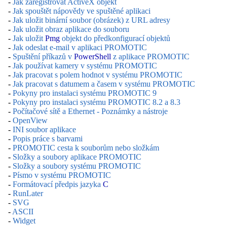
-
Jak zaregistrovat ActiveX objekt
-
Jak spouštět nápovědy ve spuštěné aplikaci
-
Jak uložit binární soubor (obrázek) z URL adresy
-
Jak uložit obraz aplikace do souboru
-
Jak uložit
Pmg
objekt do předkonfigurací objektů
-
Jak odeslat e-mail v aplikaci PROMOTIC
-
Spuštění příkazů v
PowerShell
z aplikace PROMOTIC
-
Jak používat kamery v systému PROMOTIC
-
Jak pracovat s polem hodnot v systému PROMOTIC
-
Jak pracovat s datumem a časem v systému PROMOTIC
-
Pokyny pro instalaci systému PROMOTIC 9
-
Pokyny pro instalaci systému PROMOTIC 8.2 a 8.3
-
Počítačové sítě a Ethernet - Poznámky a nástroje
-
OpenView
-
INI soubor aplikace
-
Popis práce s barvami
-
PROMOTIC cesta k souborům nebo složkám
-
Složky a soubory aplikace PROMOTIC
-
Složky a soubory systému PROMOTIC
-
Písmo v systému PROMOTIC
-
Formátovací předpis jazyka
C
-
RunLater
-
SVG
-
ASCII
-
Widget