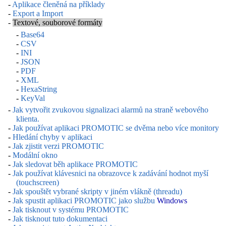
-
Aplikace členěná na příklady
-
Export a Import
-
Textové, souborové formáty
-
Base64
-
CSV
-
INI
-
JSON
-
PDF
-
XML
-
HexaString
-
KeyVal
-
Jak vytvořit zvukovou signalizaci alarmů na straně webového
klienta.
-
Jak používat aplikaci PROMOTIC se dvěma nebo více monitory
-
Hledání chyby v aplikaci
-
Jak zjistit verzi PROMOTIC
-
Modální okno
-
Jak sledovat běh aplikace PROMOTIC
-
Jak používat klávesnici na obrazovce k zadávání hodnot myší
(touchscreen)
-
Jak spouštět vybrané skripty v jiném vlákně (threadu)
-
Jak spustit aplikaci PROMOTIC jako službu
Windows
-
Jak tisknout v systému PROMOTIC
-
Jak tisknout tuto dokumentaci