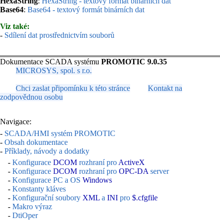
HexaString
:
HexaString - textový formát binárních dat
Base64
:
Base64 - textový formát binárních dat
Viz také:
-
Sdílení dat prostřednictvím souborů
Dokumentace SCADA systému
PROMOTIC 9.0.35
MICROSYS, spol. s r.o.
Chci zaslat připomínku k této stránce
Kontakt na
zodpovědnou osobu
Navigace:
-
SCADA/HMI systém PROMOTIC
-
Obsah dokumentace
-
Příklady, návody a dodatky
-
Konfigurace
DCOM
rozhraní pro
ActiveX
-
Konfigurace
DCOM
rozhraní pro
OPC-DA
server
-
Konfigurace PC a OS
Windows
-
Konstanty kláves
-
Konfigurační soubory
XML
a
INI
pro
$.cfgfile
-
Makro výraz
-
DtiOper