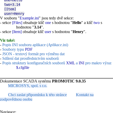
one=Hello
two=3.14
[Item]
user=Henry
V souboru "
Example.ini
" jsou tedy dvě sekce:
- sekce
[Files]
obsahuje klíč
one
s hodnotou "
Hello
" a klíč
two
s
hodnotou "
3.14
".
- sekce
[Item]
obsahuje klíč
user
s hodnotou "
Henry
".
Viz také:
-
Popis INI souboru aplikace (
Aplikace
.ini)
-
Soubory typu
PDF
-
JSON - textový formát pro výměnu dat
-
Sdílení dat prostřednictvím souborů
-
Popis struktury konfiguračních souborů
XML
a
INI
pro makro výraz
$.cfgfile
Dokumentace SCADA systému
PROMOTIC 9.0.35
MICROSYS, spol. s r.o.
Chci zaslat připomínku k této stránce
Kontakt na
zodpovědnou osobu
Navigace: