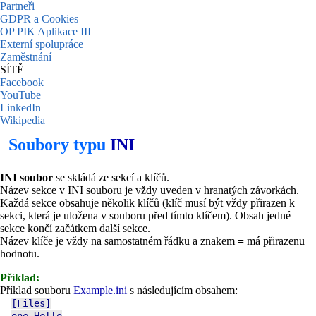
Partneři
GDPR a Cookies
OP PIK Aplikace III
Externí spolupráce
Zaměstnání
SÍTĚ
Facebook
YouTube
LinkedIn
Wikipedia
Soubory typu
INI
INI soubor
se skládá ze sekcí a klíčů.
Název sekce v INI souboru je vždy uveden v hranatých závorkách.
Každá sekce obsahuje několik klíčů (klíč musí být vždy přirazen k
sekci, která je uložena v souboru před tímto klíčem). Obsah jedné
sekce končí začátkem další sekce.
Název klíče je vždy na samostatném řádku a znakem
=
má přirazenu
hodnotu.
Příklad:
Příklad souboru
Example.ini
s následujícím obsahem:
[Files]