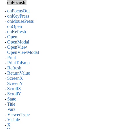
-
onFocusIn
-
onFocusOut
-
onKeyPress
-
onMousePress
-
onOpen
-
onRefresh
-
Open
-
OpenModal
-
OpenView
-
OpenViewModal
-
Print
-
PrintToBmp
-
Refresh
-
ReturnValue
-
ScreenX
-
ScreenY
-
ScrollX
-
ScrollY
-
State
-
Title
-
Vars
-
ViewerType
-
Visible
-
X