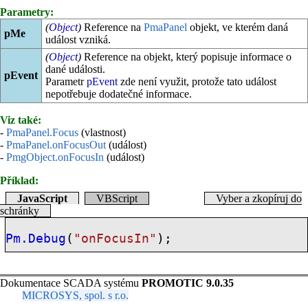
Parametry:
(
Object
)
Reference na
PmaPanel
objekt, ve kterém daná
pMe
událost vzniká.
(
Object
)
Reference na objekt, který popisuje informace o
dané události.
pEvent
Parametr
pEvent
zde není využit, protože tato událost
nepotřebuje dodatečné informace.
Viz také:
-
PmaPanel.Focus
(vlastnost)
-
PmaPanel.onFocusOut
(událost)
-
PmgObject.onFocusIn
(událost)
Příklad:
JavaScript
VBScript
Vyber a zkopíruj do
schránky
Pm.Debug
(
"onFocusIn"
);
Dokumentace SCADA systému
PROMOTIC 9.0.35
MICROSYS, spol. s r.o.