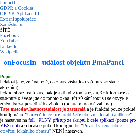
Partneři
GDPR a Cookies
OP PIK Aplikace III
Externí spolupráce
Zaměstnání
SÍTĚ
Facebook
YouTube
LinkedIn
Wikipedia
onFocusIn - událost objektu
PmaPanel
Popis:
Událost je vyvolána poté, co obraz získá fokus (obraz se stane
aktivním).
Pokud obraz má fokus, pak je aktivní v tom smyslu, že informace o
stisknuté klávese jde do tohoto okna. Při získání fokusu se obvykle
změní barva pozadí záhlaví okna (pokud okno má záhlaví).
Tato metoda/vlastnost/událost je zastaralá
a je funkční pouze pokud
konfigurátor "
Úroveň integrace prohlížeče obrazu a lokální aplikace
"
je nastaven na
full - PLNÝ přístup ze skriptů k celé aplikaci (pouze pro
VBScript)
a současně pokud konfigurátor "
Povolit vícenásobné
otevření lokálního obrazu
" NENÍ nastaven.