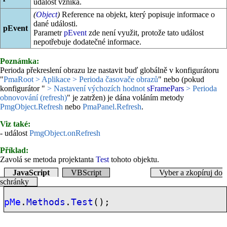
událost vzniká.
(
Object
)
Reference na objekt, který popisuje informace o
dané události.
pEvent
Parametr
pEvent
zde není využit, protože tato událost
nepotřebuje dodatečné informace.
Poznámka:
Perioda překreslení obrazu lze nastavit buď globálně v konfigurátoru
"
PmaRoot > Aplikace > Perioda časovače obrazů
" nebo (pokud
konfigurátor "
> Nastavení výchozích hodnot
sFramePars
> Perioda
obnovování (refresh)
" je zatržen) je dána voláním metody
PmgObject.Refresh
nebo
PmaPanel.Refresh
.
Viz také:
- událost
PmgObject.onRefresh
Příklad:
Zavolá se metoda projektanta
Test
tohoto objektu.
JavaScript
VBScript
Vyber a zkopíruj do
schránky
pMe
.
Methods
.
Test
();