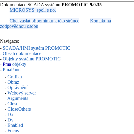
Dokumentace SCADA systému
PROMOTIC 9.0.35
MICROSYS, spol. s r.o.
Chci zaslat připomínku k této stránce
Kontakt na
zodpovědnou osobu
Navigace:
-
SCADA/HMI systém PROMOTIC
-
Obsah dokumentace
-
Objekty systému PROMOTIC
-
Pma
objekty
-
PmaPanel
-
Grafika
-
Obraz
-
Oprávnění
-
Webový server
-
Arguments
-
Close
-
CloseOthers
-
Dx
-
Dy
-
Enabled
-
Focus