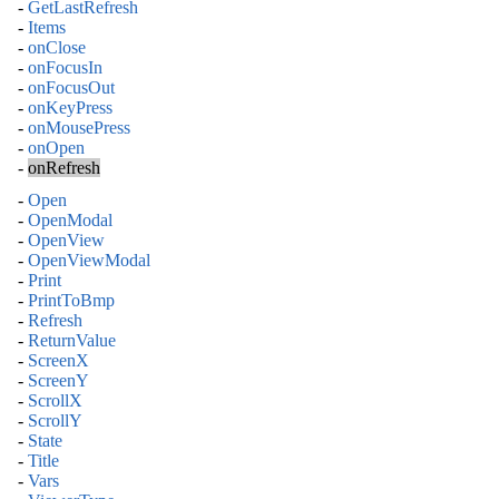
-
GetLastRefresh
-
Items
-
onClose
-
onFocusIn
-
onFocusOut
-
onKeyPress
-
onMousePress
-
onOpen
-
onRefresh
-
Open
-
OpenModal
-
OpenView
-
OpenViewModal
-
Print
-
PrintToBmp
-
Refresh
-
ReturnValue
-
ScreenX
-
ScreenY
-
ScrollX
-
ScrollY
-
State
-
Title
-
Vars