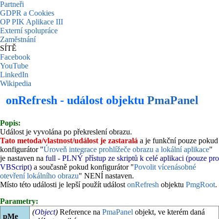
Partneři
GDPR a Cookies
OP PIK Aplikace III
Externí spolupráce
Zaměstnání
SÍTĚ
Facebook
YouTube
LinkedIn
Wikipedia
onRefresh - událost objektu
PmaPanel
Popis:
Událost je vyvolána po překreslení obrazu.
Tato metoda/vlastnost/událost je zastaralá
a je funkční pouze pokud
konfigurátor "
Úroveň integrace prohlížeče obrazu a lokální aplikace
"
je nastaven na
full - PLNÝ přístup ze skriptů k celé aplikaci (pouze pro
VBScript)
a současně pokud konfigurátor "
Povolit vícenásobné
otevření lokálního obrazu
" NENÍ nastaven.
Místo této události je lepší použít událost
onRefresh
objektu
PmgRoot
.
Parametry:
(
Object
)
Reference na
PmaPanel
objekt, ve kterém daná
pMe