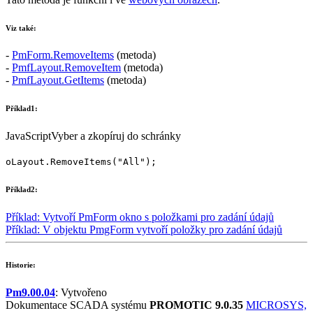
Viz také:
-
PmForm.RemoveItems
(metoda)
-
PmfLayout.RemoveItem
(metoda)
-
PmfLayout.GetItems
(metoda)
Příklad1:
JavaScript
Vyber a zkopíruj do schránky
oLayout
.
RemoveItems
(
"All"
);
Příklad2:
Příklad: Vytvoří
PmForm
okno s položkami pro zadání údajů
Příklad: V objektu
PmgForm
vytvoří položky pro zadání údajů
Historie:
Pm9.00.04
: Vytvořeno
Dokumentace SCADA systému
PROMOTIC 9.0.35
MICROSYS,