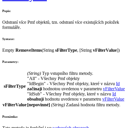
Popis:
Odstraní více
Pmf
objektů, tzn. odstraní více existujících položek
formuláře.
Syntaxe:
Empty
RemoveItems
(
String
sFilterType
, [
String
vFilterValue
])
Parametry:
(
String
)
Typ vstupního filtru metody.
"All"
- Všechny
Pmf
objekty
"IdBegin"
- Všechny
Pmf
objekty, které v názvu
Id
sFilterType
začínají
hodnotou uvedenou v parametru
vFilterValue
"IdSub"
- Všechny
Pmf
objekty, které v názvu
Id
obsahují
hodnotu uvedenou v parametru
vFilterValue
vFilterValue
[nepovinné]
(
String
)
Zadaná hodnota filtru metody.
Poznámka:
Tato metoda je funkční i ve
webových obrazech
.