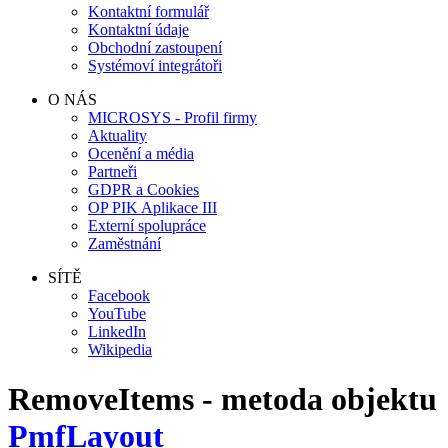
Kontaktní formulář
Kontaktní údaje
Obchodní zastoupení
Systémoví integrátoři
O NÁS
MICROSYS - Profil firmy
Aktuality
Ocenění a média
Partneři
GDPR a Cookies
OP PIK Aplikace III
Externí spolupráce
Zaměstnání
SÍTĚ
Facebook
YouTube
LinkedIn
Wikipedia
RemoveItems - metoda objektu
PmfLayout