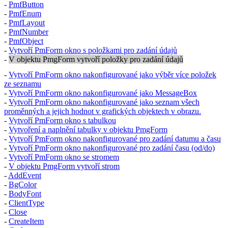
-
PmfButton
-
PmfEnum
-
PmfLayout
-
PmfNumber
-
PmfObject
-
Vytvoří
PmForm
okno s položkami pro zadání údajů
-
V objektu
PmgForm
vytvoří položky pro zadání údajů
-
Vytvoří
PmForm
okno nakonfigurované jako výběr více položek
ze seznamu
-
Vytvoří
PmForm
okno nakonfigurované jako MessageBox
-
Vytvoří
PmForm
okno nakonfigurované jako seznam všech
proměnných a jejich hodnot v grafických objektech v obrazu.
-
Vytvoří
PmForm
okno s tabulkou
-
Vytvoření a naplnění tabulky v objektu
PmgForm
-
Vytvoří
PmForm
okno nakonfigurované pro zadání datumu a času
-
Vytvoří
PmForm
okno nakonfigurované pro zadání času (od/do)
-
Vytvoří
PmForm
okno se stromem
-
V objektu
PmgForm
vytvoří strom
-
AddEvent
-
BgColor
-
BodyFont
-
ClientType
-
Close
-
CreateItem