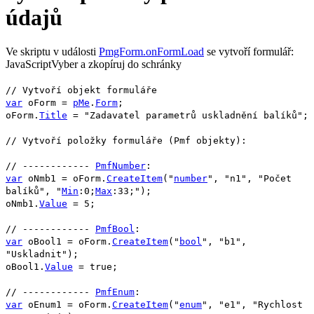
údajů
Ve skriptu v události
PmgForm.onFormLoad
se vytvoří formulář:
JavaScript
Vyber a zkopíruj do schránky
// Vytvoří objekt formuláře
var
oForm
=
pMe
.
Form
;
oForm
.
Title
=
"Zadavatel parametrů uskladnění balíků"
;
// Vytvoří položky formuláře (
Pmf
objekty):
// ------------
PmfNumber
:
var
oNmb1
=
oForm
.
CreateItem
(
"
number
"
,
"n1"
,
"Počet
balíků"
,
"
Min
:0;
Max
:33;"
);
oNmb1
.
Value
=
5
;
// ------------
PmfBool
:
var
oBool1
=
oForm
.
CreateItem
(
"
bool
"
,
"b1"
,
"Uskladnit"
);
oBool1
.
Value
=
true
;
// ------------
PmfEnum
:
var
oEnum1
=
oForm
.
CreateItem
(
"
enum
"
,
"e1"
,
"Rychlost