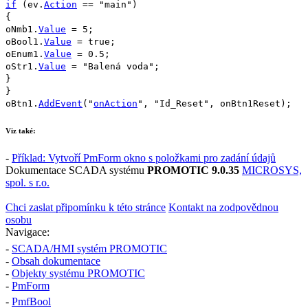
if
(
ev
.
Action
==
"main"
)
{
oNmb1
.
Value
=
5
;
oBool1
.
Value
=
true
;
oEnum1
.
Value
=
0.5
;
oStr1
.
Value
=
"Balená voda"
;
}
}
oBtn1
.
AddEvent
(
"
onAction
"
,
"Id_Reset"
,
onBtn1Reset
);
Viz také:
-
Příklad: Vytvoří
PmForm
okno s položkami pro zadání údajů
Dokumentace SCADA systému
PROMOTIC 9.0.35
MICROSYS,
spol. s r.o.
Chci zaslat připomínku k této stránce
Kontakt na zodpovědnou
osobu
Navigace:
-
SCADA/HMI systém PROMOTIC
-
Obsah dokumentace
-
Objekty systému PROMOTIC
-
PmForm
-
PmfBool