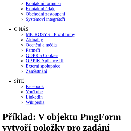
Kontaktní formulář
Kontaktní údaje
Obchodní zastoupení
Systémoví integrátoři
O NÁS
MICROSYS - Profil firmy
Aktuality
Ocenění a média
Partneři
GDPR a Cookies
OP PIK Aplikace III
Externí spolupráce
Zaměstnání
SÍTĚ
Facebook
YouTube
LinkedIn
Wikipedia
Příklad: V objektu
PmgForm
vytvoří položky pro zadání