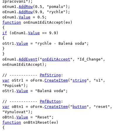
zpracování"
);
oEnum1
.
AddRow
(
0.5
,
"pomalu"
);
oEnum1
.
AddRow
(
9.9
,
"rychle"
);
oEnum1
.
Value
=
0.5
;
function
onEnum1EditAccept
(
ev
)
{
if
(
oEnum1
.
Value
==
9.9
)
{
oStr1
.
Value
=
"rychle - Balená voda"
;
}
}
oEnum1
.
AddEvent
(
"
onEditAccept
"
,
"Id_Change"
,
onEnum1EditAccept
);
// ------------
PmfString
:
var
oStr1
=
oForm
.
CreateItem
(
"
string
"
,
"s1"
,
"Popisek"
);
oStr1
.
Value
=
"Balená voda"
;
// ------------
PmfButton
:
var
oBtn1
=
oForm
.
CreateItem
(
"
button
"
,
"reset"
,
"Vynulovat"
);
oBtn1
.
Value
=
"Reset"
;
function
onBtn1Reset
(
ev
)
{