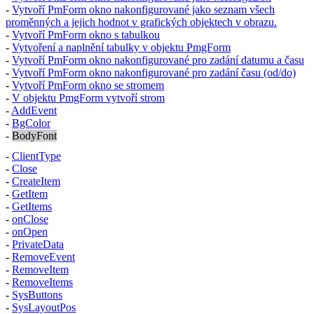
-
Vytvoří
PmForm
okno nakonfigurované jako seznam všech
proměnných a jejich hodnot v grafických objektech v obrazu.
-
Vytvoří
PmForm
okno s tabulkou
-
Vytvoření a naplnění tabulky v objektu
PmgForm
-
Vytvoří
PmForm
okno nakonfigurované pro zadání datumu a času
-
Vytvoří
PmForm
okno nakonfigurované pro zadání času (od/do)
-
Vytvoří
PmForm
okno se stromem
-
V objektu
PmgForm
vytvoří strom
-
AddEvent
-
BgColor
-
BodyFont
-
ClientType
-
Close
-
CreateItem
-
GetItem
-
GetItems
-
onClose
-
onOpen
-
PrivateData
-
RemoveEvent
-
RemoveItem
-
RemoveItems
-
SysButtons
-
SysLayoutPos