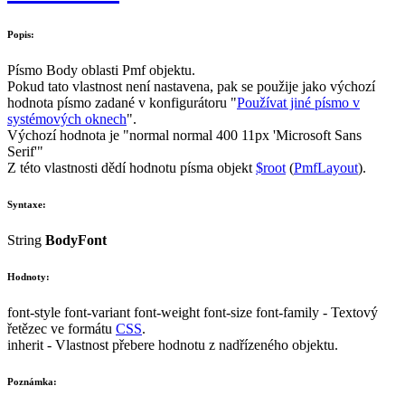
Popis:
Písmo
Body
oblasti
Pmf
objektu.
Pokud tato vlastnost není nastavena, pak se použije jako výchozí
hodnota písmo zadané v konfigurátoru "
Používat jiné písmo v
systémových oknech
".
Výchozí hodnota je
"normal normal 400 11px 'Microsoft Sans
Serif'"
Z této vlastnosti dědí hodnotu písma objekt
$root
(
PmfLayout
).
Syntaxe:
String
BodyFont
Hodnoty:
font-style font-variant font-weight font-size font-family
- Textový
řetězec ve formátu
CSS
.
inherit
- Vlastnost přebere hodnotu z nadřízeného objektu.
Poznámka: