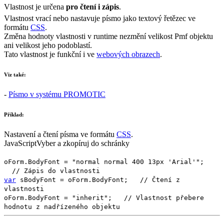
Vlastnost je určena
pro čtení i zápis
.
Vlastnost vrací nebo nastavuje písmo jako textový řetězec ve
formátu
CSS
.
Změna hodnoty vlastnosti v runtime nezmění velikost
Pmf
objektu
ani velikost jeho podoblastí.
Tato vlastnost je funkční i ve
webových obrazech
.
Viz také:
-
Písmo v systému PROMOTIC
Příklad:
Nastavení a čtení písma ve formátu
CSS
.
JavaScript
Vyber a zkopíruj do schránky
oForm
.
BodyFont
=
"normal normal 400 13px 'Arial'"
;
// Zápis do vlastnosti
var
sBodyFont
=
oForm
.
BodyFont
;
// Čtení z
vlastnosti
oForm
.
BodyFont
=
"inherit"
;
// Vlastnost přebere
hodnotu z nadřízeného objektu