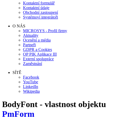
Kontaktní formulář
Kontaktní údaje
Obchodní zastoupení
Systémoví integrátoři
O NÁS
MICROSYS - Profil firmy
Aktuality
Ocenění a média
Partneři
GDPR a Cookies
OP PIK Aplikace III
Externí spolupráce
Zaměstnání
SÍTĚ
Facebook
YouTube
LinkedIn
Wikipedia
BodyFont - vlastnost objektu
PmForm