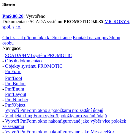
Historie:
Pm9.00.20
: Vytvořeno
Dokumentace SCADA systému
PROMOTIC 9.0.35
MICROSYS,
spol. s r.o.
Chci zaslat připomínku k této stránce
Kontakt na zodpovědnou
osobu
Navigace:
-
SCADA/HMI systém PROMOTIC
-
Obsah dokumentace
-
Objekty systému PROMOTIC
-
PmForm
-
PmfBool
-
PmfButton
-
PmfEnum
-
PmfLayout
-
PmfNumber
-
PmfObject
-
Vytvoří
PmForm
okno s položkami pro zadání údajů
-
V objektu
PmgForm
vytvoří položky pro zadání údajů
-
Vytvoří
PmForm
okno nakonfigurované jako výběr více položek
ze seznamu
-
Vytvoří
PmForm
okno nakonfigurované jako MessageBox