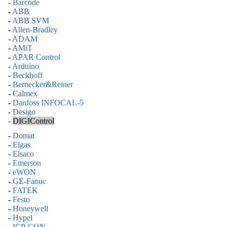
-
Barcode
-
ABB
-
ABB SVM
-
Allen-Bradley
-
ADAM
-
AMiT
-
APAR Control
-
Arduino
-
Beckhoff
-
Bernecker&Reiner
-
Calmex
-
Danfoss INFOCAL-5
-
Desigo
-
DIGIControl
-
Domat
-
Elgas
-
Elsaco
-
Emerson
-
eWON
-
GE-Fanuc
-
FATEK
-
Festo
-
Honeywell
-
Hypel
-
ICP-CON