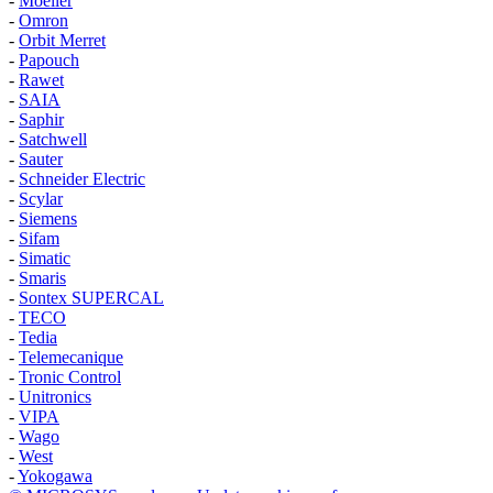
-
Moeller
-
Omron
-
Orbit Merret
-
Papouch
-
Rawet
-
SAIA
-
Saphir
-
Satchwell
-
Sauter
-
Schneider Electric
-
Scylar
-
Siemens
-
Sifam
-
Simatic
-
Smaris
-
Sontex SUPERCAL
-
TECO
-
Tedia
-
Telemecanique
-
Tronic Control
-
Unitronics
-
VIPA
-
Wago
-
West
-
Yokogawa