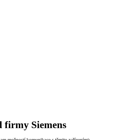
 firmy
Siemens
nam možností komunikace s těmito zařízeními: