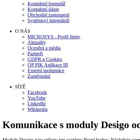
Kontaktní formulář
Kontaktní údaje
Obchodní zastoupení
Systémoví integrátoři
O NÁS
MICROSYS - Profil firmy
Aktuality
Ocenění a média
Partneři
GDPR a Cookies
OP PIK Aplikace III
Externí spolupráce
Zaměstnání
SÍTĚ
Facebook
YouTube
LinkedIn
Wikipedia
Komunikace s moduly
Desigo
od
Moduly
Desigo
jsou určeny pro systémy řízení budov. Následuje sez