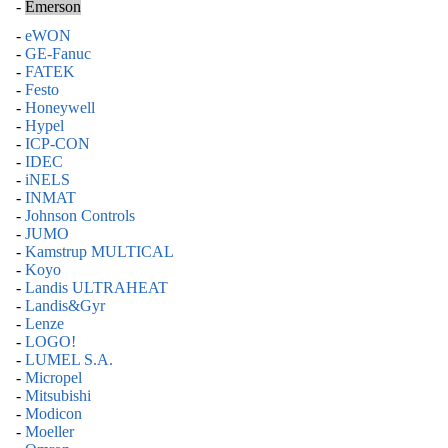
-
Emerson
-
eWON
-
GE-Fanuc
-
FATEK
-
Festo
-
Honeywell
-
Hypel
-
ICP-CON
-
IDEC
-
iNELS
-
INMAT
-
Johnson Controls
-
JUMO
-
Kamstrup MULTICAL
-
Koyo
-
Landis ULTRAHEAT
-
Landis&Gyr
-
Lenze
-
LOGO!
-
LUMEL S.A.
-
Micropel
-
Mitsubishi
-
Modicon
-
Moeller