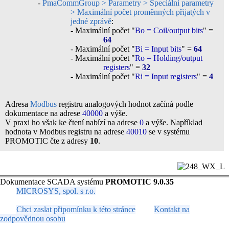
-
PmaCommGroup > Parametry > Speciální parametry
> Maximální počet proměnných přijatých v
jedné zprávě
:
- Maximální počet "
Bo = Coil/output bits
" =
64
- Maximální počet "
Bi = Input bits
" =
64
- Maximální počet "
Ro = Holding/output
registers
" =
32
- Maximální počet "
Ri = Input registers
" =
4
Adresa
Modbus
registru analogových hodnot začíná podle
dokumentace na adrese
40000
a výše.
V praxi ho však ke čtení nabízí na adrese
0
a výše. Například
hodnota v Modbus registru na adrese
40010
se v systému
PROMOTIC čte z adresy
10
.
Dokumentace SCADA systému
PROMOTIC 9.0.35
MICROSYS, spol. s r.o.
Chci zaslat připomínku k této stránce
Kontakt na
zodpovědnou osobu