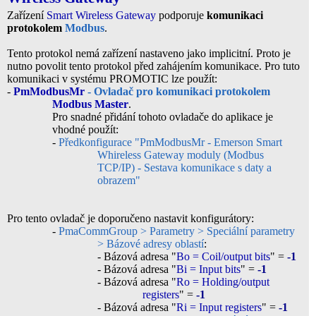
Zařízení
Smart Wireless Gateway
podporuje
komunikaci
protokolem
Modbus
.
Tento protokol nemá zařízení nastaveno jako implicitní. Proto je
nutno povolit tento protokol před zahájením komunikace. Pro tuto
komunikaci v systému PROMOTIC lze použít:
-
PmModbusMr
- Ovladač pro komunikaci protokolem
Modbus Master
.
Pro snadné přidání tohoto ovladače do aplikace je
vhodné použít:
-
Předkonfigurace "PmModbusMr - Emerson Smart
Whireless Gateway moduly (Modbus
TCP/IP) - Sestava komunikace s daty a
obrazem"
Pro tento ovladač je doporučeno nastavit konfigurátory:
-
PmaCommGroup > Parametry > Speciální parametry
> Bázové adresy oblastí
:
- Bázová adresa "
Bo = Coil/output bits
" =
-1
- Bázová adresa "
Bi = Input bits
" =
-1
- Bázová adresa "
Ro = Holding/output
registers
" =
-1
- Bázová adresa "
Ri = Input registers
" =
-1