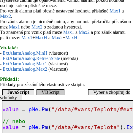
Hystereze zabraňuje opakovanému vzniku alarmu, pokud hodnota
osciluje kolem příslušné meze.
Pro vznik alarmu platí přesně nastavená hodnota příslušné
Max1
a
Max2
.
Pro zánik alarmu je nicméně nutno, aby hodnota překročila příslušnou
mez
Max1
nebo
Max2
o zadanou hysterezi.
To znamená pro vznik platí meze
Max1
a
Max2
a pro zánik alarmu
platí meze:
Max1
+
MaxH
a
Max2
+
MaxH
.
Viz také:
-
ExtAlarmAnalog.MinH
(vlastnost)
-
ExtAlarmAnalog.RefreshState
(metoda)
-
ExtAlarmAnalog.Max1
(vlastnost)
-
ExtAlarmAnalog.Max2
(vlastnost)
Příklad1:
Příklady pro získání této vlastnosti ve skriptu.
JavaScript
VBScript
Vyber a zkopíruj do
schránky
value
=
pMe
.
Pm
(
"/data/
#vars
/Teplota/
#ex
// nebo
value
=
pMe
.
Pm
(
"/data/
#vars
/Teplota"
).
E