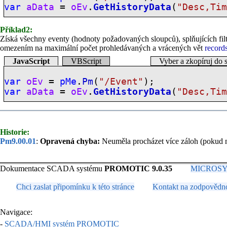
var
aData
=
oEv
.
GetHistoryData
(
"Desc,Ti
Příklad2:
Získá všechny eventy (hodnoty požadovaných sloupců), splňujících filtr
omezením na maximální počet prohledávaných a vrácených vět
record
JavaScript
VBScript
Vyber a zkopíruj do 
var
oEv
=
pMe
.
Pm
(
"/Event"
);
var
aData
=
oEv
.
GetHistoryData
(
"Desc,Ti
Historie:
Pm9.00.01
:
Opravená chyba:
Neuměla procházet více záloh (pokud 
Dokumentace SCADA systému
PROMOTIC 9.0.35
MICROSYS, 
Chci zaslat připomínku k této stránce
Kontakt na zodpovědn
Navigace:
-
SCADA/HMI systém PROMOTIC