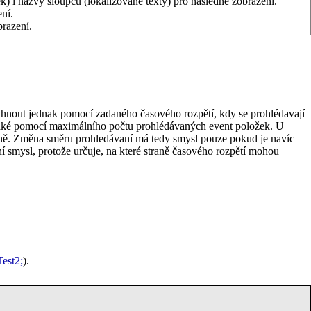
) i názvy sloupců (lokalizované texty) pro následné zobrazení.
ní.
razení.
sáhnout jednak pomocí zadaného časového rozpětí, kdy se prohlédavají
a také pomocí maximálního počtu prohlédávaných event položek. U
ejně. Změna směru prohledávaní má tedy smysl pouze pokud je navíc
 smysl, protože určuje, na které straně časového rozpětí mohou
Test2;
).