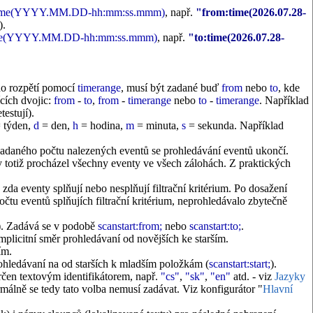
ime(YYYY.MM.DD-hh:mm:ss.mmm)
, např.
"from:time(2026.07.28-
).
me(YYYY.MM.DD-hh:mm:ss.mmm)
, např.
"to:time(2026.07.28-
ho rozpětí pomocí
timerange
, musí být zadané buď
from
nebo
to
, kde
cích dvojic:
from
-
to
,
from
-
timerange
nebo
to
-
timerange
. Například
estují).
 týden,
d
= den,
h
= hodina,
m
= minuta,
s
= sekunda. Například
í zadaného počtu nalezených eventů se prohledávání eventů ukončí.
 totiž procházel všechny eventy ve všech zálohách. Z praktických
da eventy splňují nebo nesplňují filtrační kritérium. Po dosažení
tu eventů splňujích filtrační kritérium, neprohledávalo zbytečně
m). Zadává se v podobě
scanstart:from;
nebo
scanstart:to;
.
implicitní směr prohledávaní od novějších ke starším.
ím.
ohledávaní na od starších k mladším položkám (
scanstart:start;
).
rčen textovým identifikátorem, např.
"cs"
,
"sk"
,
"en"
atd. - viz
Jazyky
málně se tedy tato volba nemusí zadávat. Viz konfigurátor "
Hlavní