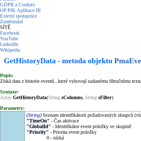
GDPR a Cookies
OP PIK Aplikace III
Externí spolupráce
Zaměstnání
SÍTĚ
Facebook
YouTube
LinkedIn
Wikipedia
GetHistoryData - metoda objektu
PmaEve
Popis:
Získá data z historie eventů , které vyhovují zadanému filtračnímu textu
Syntaxe:
Array
GetHistoryData
(
String
sColumns
,
String
sFilter
)
Parametry:
(
String
)
Seznam identifikátorů požadovaných sloupců (vlas
"TimeOn"
- Čas aktivace
"GlobalId"
- Identifikátor event položky ve skupině
"Priority"
- Priorita event položky
0 - nízká