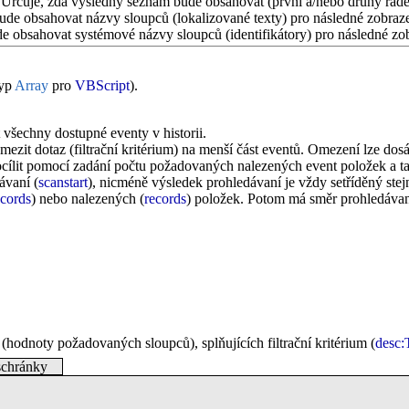
 Určuje, zda výsledný seznam bude obsahovat (první a/nebo druhý řádek
de obsahovat názvy sloupců (lokalizované texty) pro následné zobraze
 obsahovat systémové názvy sloupců (identifikátory) pro následné zob
typ
Array
pro
VBScript
).
 všechny dostupné eventy v historii.
zit dotaz (filtrační kritérium) na menší část eventů. Omezení lze do
e docílit pomocí zadání počtu požadovaných nalezených event položek 
ávaní (
scanstart
), nicméně výsledek prohledávaní je vždy setříděný st
ecords
) nebo nalezených (
records
) položek. Potom má směr prohledávaní
(hodnoty požadovaných sloupců), splňujících filtrační kritérium (
desc:
schránky