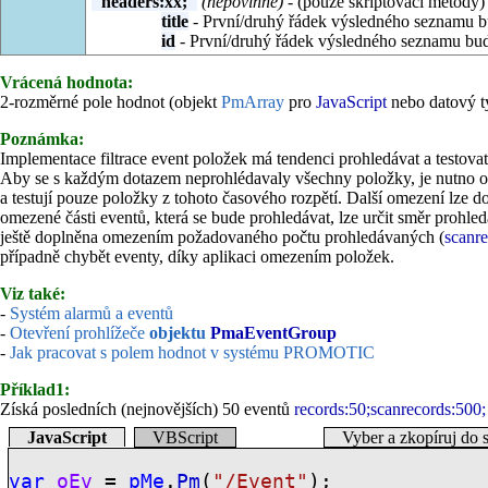
"headers:xx;"
(nepovinné)
- (pouze skriptovací metody)
title
- První/druhý řádek výsledného seznamu bu
id
- První/druhý řádek výsledného seznamu bude
Vrácená hodnota:
2-rozměrné pole hodnot (objekt
PmArray
pro
JavaScript
nebo datový 
Poznámka:
Implementace filtrace event položek má tendenci prohledávat a testovat
Aby se s každým dotazem neprohlédavaly všechny položky, je nutno ome
a testují pouze položky z tohoto časového rozpětí. Další omezení lz
omezené části eventů, která se bude prohledávat, lze určit směr prohled
ještě doplněna omezením požadovaného počtu prohledávaných (
scanr
případně chybět eventy, díky aplikaci omezením položek.
Viz také:
-
Systém alarmů a eventů
-
Otevření prohlížeče
objektu
PmaEventGroup
-
Jak pracovat s polem hodnot v systému PROMOTIC
Příklad1:
Získá posledních (nejnovějších) 50 eventů
records:50;scanrecords:500;
JavaScript
VBScript
Vyber a zkopíruj do 
var
oEv
=
pMe
.
Pm
(
"/Event"
);