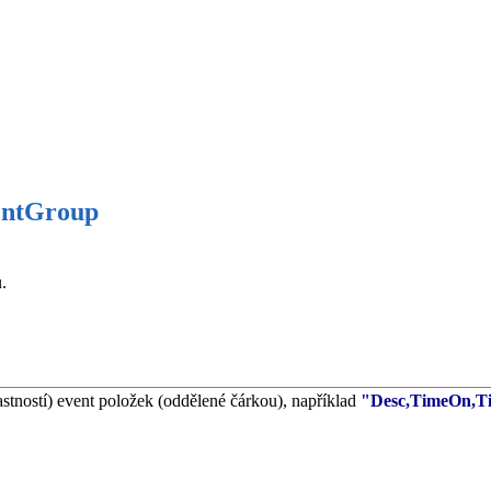
ntGroup
.
tností) event položek (oddělené čárkou), například
"Desc,TimeOn,T