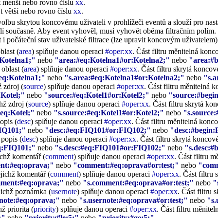
t menší nebo rovno číslu
xx
.
t větší nebo rovno číslu
xx
.
volbu skrytou koncovému uživateli v prohlížeči eventů a slouží pro nasta
h polí současně. Aby event vyhověl, musí vyhovět oběma filtračním polím.
i počáteční stav uživatelské filtrace (lze upravit koncovým uživatelem
blast (
area
) splňuje danou operaci
#oper:xx
. Část filtru měnitelná kon
Kotelna1;"
nebo
"area:#eq:Kotelna1#or:Kotelna2;"
nebo
"area:#b
 oblast (
area
) splňuje danou operaci
#oper:xx
. Část filtru skrytá koncov
eq:Kotelna1;"
nebo
"s.area:#eq:Kotelna1#or:Kotelna2;"
nebo
"s.a
 zdroj (
source
) splňuje danou operaci
#oper:xx
. Část filtru měnitelná
:Kotel;"
nebo
"source:#eq:Kotel1#or:Kotel2;"
nebo
"source:#begin
hž zdroj (
source
) splňuje danou operaci
#oper:xx
. Část filtru skrytá ko
#eq:Kotel;"
nebo
"s.source:#eq:Kotel1#or:Kotel2;"
nebo
"s.source:
opis (
desc
) splňuje danou operaci
#oper:xx
. Část filtru měnitelná konc
IQ101;"
nebo
"desc:#eq:FIQ101#or:FIQ102;"
nebo
"desc:#begin:
 popis (
desc
) splňuje danou operaci
#oper:xx
. Část filtru skrytá koncov
q:FIQ101;"
nebo
"s.desc:#eq:FIQ101#or:FIQ102;"
nebo
"s.desc:#
ichž komentář (
comment
) splňuje danou operaci
#oper:xx
. Část filtru 
t:#eq:oprava;"
nebo
"comment:#eq:oprava#or:test;"
nebo
"comm
ejichž komentář (
comment
) splňuje danou operaci
#oper:xx
. Část filtru
ment:#eq:oprava;"
nebo
"s.comment:#eq:oprava#or:test;"
nebo
"
ejichž poznámka (
usernote
) splňuje danou operaci
#oper:xx
. Část filtru
rnote:#eq:oprava;"
nebo
"s.usernote:#eq:oprava#or:test;"
nebo
"s.
ž priorita (
priority
) splňuje danou operaci
#oper:xx
. Část filtru měnit
;"
nebo
"priority:#le:5;"
nebo
"priority:#ge:5;"
.