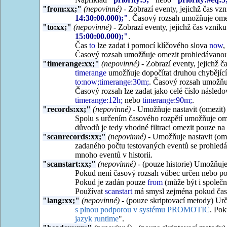
"from:xx;"
(nepovinné)
- Zobrazí eventy, jejichž čas vzn
14:30:00.000);"
. Časový rozsah umožňuje omez
"to:xx;"
(nepovinné)
- Zobrazí eventy, jejichž čas vzniku
15:00:00.000);"
.
Čas
to
lze zadat i pomocí klíčového slova
now
,
Časový rozsah umožňuje omezit prohledávanou č
"timerange:xx;"
(nepovinné)
- Zobrazí eventy, jejichž č
timerange
umožňuje dopočítat druhou chybějící
to:now;timerange:30m;
. Časový rozsah umožňuj
Časový rozsah lze zadat jako celé číslo násle
timerange:12h;
nebo
timerange:90m;
.
"records:xx;"
(nepovinné)
- Umožňuje nastavit (omezit) 
Spolu s určením časového rozpětí umožňuje ome
důvodů je tedy vhodné filtraci omezit pouze na 
"scanrecords:xx;"
(nepovinné)
- Umožňuje nastavit (omez
zadaného počtu testovaných eventů se prohledáv
mnoho eventů v historii.
"scanstart:xx;"
(nepovinné)
- (pouze historie) Umožňuje
Pokud není časový rozsah vůbec určen nebo p
Pokud je zadán pouze
from
(může být i společ
Používat
scanstart
má smysl zejména pokud čas
"lang:xx;"
(nepovinné)
- (pouze skriptovací metody) Urč
s plnou podporou v systému PROMOTIC
. Pok
jazyk runtime
".