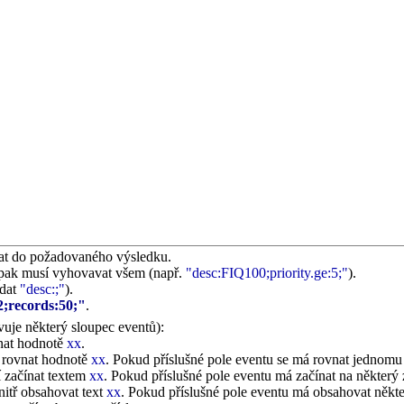
ovat do požadovaného výsledku.
t pak musí vyhovavat všem (např.
"desc:FIQ100;priority.ge:5;"
).
adat
"desc:;"
).
2;records:50;"
.
vuje některý sloupec eventů):
vnat hodnotě
xx
.
í rovnat hodnotě
xx
. Pokud příslušné pole eventu se má rovnat jednomu 
 začínat textem
xx
. Pokud příslušné pole eventu má začínat na některý 
itř obsahovat text
xx
. Pokud příslušné pole eventu má obsahovat někte