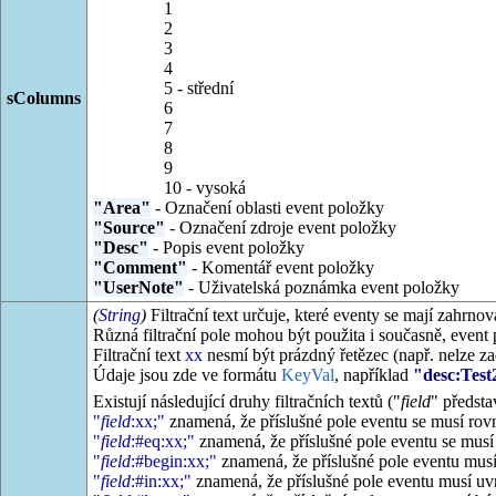
1
2
3
4
5 - střední
sColumns
6
7
8
9
10 - vysoká
"Area"
- Označení oblasti event položky
"Source"
- Označení zdroje event položky
"Desc"
- Popis event položky
"Comment"
- Komentář event položky
"UserNote"
- Uživatelská poznámka event položky
(
String
)
Filtrační text určuje, které eventy se mají zahrn
Různá filtrační pole mohou být použita i současně, even
Filtrační text
xx
nesmí být prázdný řetězec (např. nelze z
Údaje jsou zde ve formátu
KeyVal
, například
"desc:Test
Existují následující druhy filtračních textů ("
field
" předsta
"
field
:xx;"
znamená, že příslušné pole eventu se musí ro
"
field
:#eq:xx;"
znamená, že příslušné pole eventu se mus
"
field
:#begin:xx;"
znamená, že příslušné pole eventu musí
"
field
:#in:xx;"
znamená, že příslušné pole eventu musí uvn