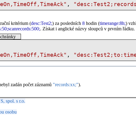
meOn,TimeOff,TimeAck"
,
"desc:Test2;record
ační kritérium (
desc:Test2;
) za posledních
8
hodin (
timerange:8h;
) vz
s:50;scanrecords:500;
. Získat i anglické názvy sloupců v prvním řádku.
schránky
meOn,TimeOff,TimeAck"
,
"desc:Test2;to:tim
nebyl zadán počet záznamů
"records:xx;"
).
spol. s r.o.
ou osobu