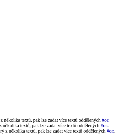
z několika textů, pak lze zadat více textů oddělených
#or:
.
z několika textů, pak lze zadat více textů oddělených
#or:
.
rý z několika textů, pak lze zadat více textů oddělených
#or:
.