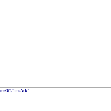
imeOff,TimeAck"
.