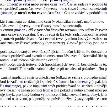
iku (
timeon
) je
větší nebo rovno
času
"xx"
. Čas se zadává v podobě
t
it prohledávanou část eventů (eventy mimo časový rozsah se netestují
 (
timeon
) je
menší nebo rovno
času
"xx"
. Čas se zadává v podobě
ti
 které znamená do aktualního času (v okamžiku volání), např.
to:now
.
ást eventů (eventy mimo časový rozsah se netestují).
as vzniku (
timeon
) leží v zadaném časovém rozsahu. Pro určení časové
 mez časového rozsahu. Časový rozsah lze tedy zadat pomocí následují
e omezit prohledávanou část eventů (eventy mimo časový rozsah se net
dované znakem časové jednotky (bez mezery). Časové jednotky jsou:
w
=
počet požadovaných eventů, splňujících filtrační kritéria. Po dosažen
zovat prohledávaní eventů na omezenou část eventů. Normální filtr by
nutnou a užitečnou část historie eventů.
it) počet všech testovaných (procházených) eventů, bez ohledu na to, z
ání ukončí. Tato volba zabrání, aby se při nenalezení požadovaného poč
 změnit implicitní směr prohledávaní (odkud se začne s prohledávaní
okud je zadán
to
(může být i společně s
from
nebo s
timerange
), pak je 
ně s
timerange
), pak je implicitní směr prohledávaní od starších k novějš
ový rozsah je zadán pomocí
from
a
to
a pokud je nutno změnit směr pr
uje jazyk, pro který budou vyhodnocené lokalizované texty. Jazyk je u
ud není nastaveno, pak použije se právě používaný jazyk aplikace - nor