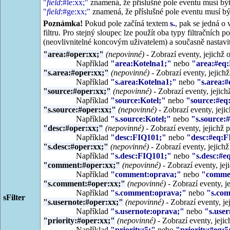
"
field
:#le:xx;"
znamená, že příslušné pole eventu musí bý
"
field
:#ge:xx;"
znamená, že příslušné pole eventu musí bý
Poznámka!
Pokud pole začíná textem
s.
, pak se jedná o 
filtru. Pro stejný sloupec lze použít oba typy filtračníc
(neovlivnitelné koncovým uživatelem) a současně nastavit 
"area:#oper:xx;"
(nepovinné)
- Zobrazí eventy, jejichž o
Například
"area:Kotelna1;"
nebo
"area:#eq:
"s.area:#oper:xx;"
(nepovinné)
- Zobrazí eventy, jejichž
Například
"s.area:Kotelna1;"
nebo
"s.area:#
"source:#oper:xx;"
(nepovinné)
- Zobrazí eventy, jejichž
Například
"source:Kotel;"
nebo
"source:#eq
"s.source:#oper:xx;"
(nepovinné)
- Zobrazí eventy, jejic
Například
"s.source:Kotel;"
nebo
"s.source:
"desc:#oper:xx;"
(nepovinné)
- Zobrazí eventy, jejichž p
Například
"desc:FIQ101;"
nebo
"desc:#eq:F
"s.desc:#oper:xx;"
(nepovinné)
- Zobrazí eventy, jejichž
Například
"s.desc:FIQ101;"
nebo
"s.desc:#e
"comment:#oper:xx;"
(nepovinné)
- Zobrazí eventy, jej
Například
"comment:oprava;"
nebo
"commen
"s.comment:#oper:xx;"
(nepovinné)
- Zobrazí eventy, j
Například
"s.comment:oprava;"
nebo
"s.com
sFilter
"s.usernote:#oper:xx;"
(nepovinné)
- Zobrazí eventy, j
Například
"s.usernote:oprava;"
nebo
"s.use
"priority:#oper:xx;"
(nepovinné)
- Zobrazí eventy, jejich
Například
"priority:5;"
nebo
"priority:#eq:5